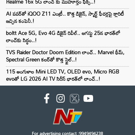
Realme 16x 5G లాంచ్ కు ముహూర్తం ఫిక్స్..!
AI పవర్‌తో iQOO Z11 ఎంట్రీ.. కొత్త డిజైన్, స్మార్ట్ ఫీచర్లపై క్లారిటీ
ఇచ్చిన కంపెనీ.!
boltt Ace 5G, Evo 4G డిజైన్ రివీల్.. ఆగస్టు 25న భారత్‌లో
లాంచ్‌కు సిద్ధం..!
TVS Raider Doctor Doom Edition లాంచ్.. Marvel థీమ్,
Spectral Green కలర్‌తో కొత్త స్టైల్..!
115 అంగుళాల Mini LED TV, OLED evo, Micro RGB
evoతో LG 2026 AI TV సిరీస్ భారత్‌లో లాంచ్..!
For advertising contact :9949494238