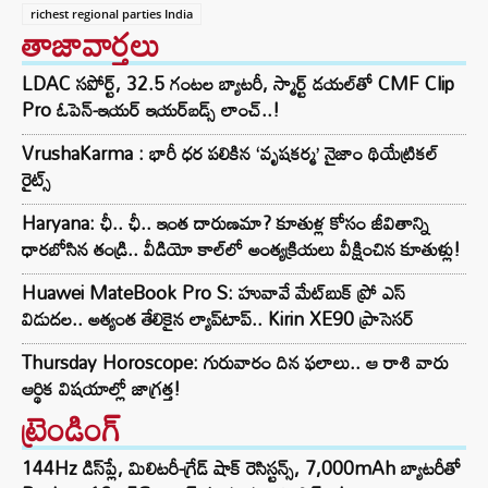
richest regional parties India
తాజావార్తలు
LDAC సపోర్ట్, 32.5 గంటల బ్యాటరీ, స్మార్ట్ డయల్‌తో CMF Clip
Pro ఓపెన్-ఇయర్ ఇయర్‌బడ్స్ లాంచ్..!
VrushaKarma : భారీ ధర పలికిన ‘వృషకర్మ’ నైజాం థియేట్రికల్
రైట్స్
Haryana: ఛీ.. ఛీ.. ఇంత దారుణమా? కూతుళ్ల కోసం జీవితాన్ని
ధారబోసిన తండ్రి.. వీడియో కాల్‌లో అంత్యక్రియలు వీక్షించిన కూతుళ్లు!
Huawei MateBook Pro S: హువావే మేట్‌బుక్ ప్రో ఎస్
విడుదల.. అత్యంత తేలికైన ల్యాప్‌టాప్.. Kirin XE90 ప్రాసెసర్
Thursday Horoscope: గురువారం దిన ఫలాలు.. ఆ రాశి వారు
ఆర్థిక విషయాల్లో జాగ్రత్త!
ట్రెండింగ్‌
144Hz డిస్‌ప్లే, మిలిటరీ-గ్రేడ్ షాక్ రెసిస్టన్స్, 7,000mAh బ్యాటరీతో