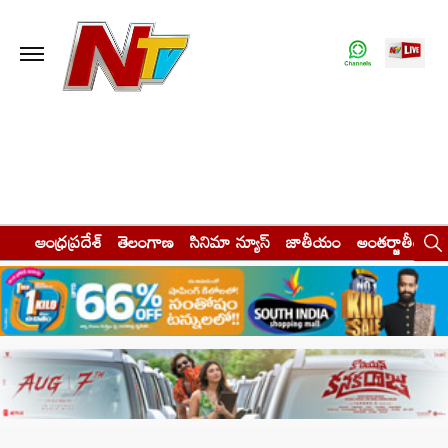
ఆంధ్రప్రదేశ్
తెలంగాణ
సినిమా న్యూస్
జాతీయం
అంతర్జాతీయం