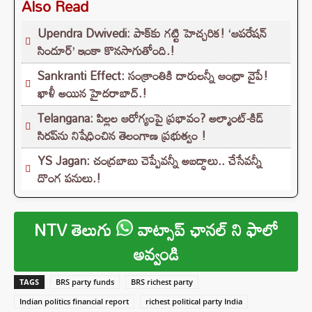
Also Read
Upendra Dwivedi: పాక్‌కు గట్టి హెచ్చరిక! ‘ఆపరేషన్
సిందూర్’ ఇంకా కొనసాగుతోంది.!
Sankranti Effect: సంక్రాంతికి దారులన్నీ ఆంధ్రా వైపే!
ఖాళీ అయిన హైదరాబాద్.!
Telangana: పిల్లల ఆరోగ్యంపై ప్రభావం? అల్మాంట్-కిడ్
సిరప్‌ను నిషేధించిన తెలంగాణ ప్రభుత్వం !
YS Jagan: చంద్రబాబు చెప్పేవన్నీ అబద్ధాలు.. చేసేవన్నీ
దొంగ పనులు.!
NTV తెలుగు
వాట్సాప్ ఛానల్ ని ఫాలో
అవ్వండి
TAGS
BRS party funds
BRS richest party
Indian politics financial report
richest political party India