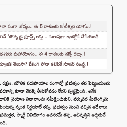
బా వంగా జోస్యం.. ఈ 5 రాశులకు కోటీశ్వర యోగం.!
'జొన్న డ్రై ఫ్రూప్ట్స్ లడ్డు'.. సులువుగా ఇంట్లోనే చేసేయండి
ుధ-గురు మహాయోగం.. ఈ 4 రాశులకు డబ్బే డబ్బు.!
జిక్ తెలుసా? బేకింగ్ సోడా కలిపితే సూపర్ రిజల్ట్.!
 రక్షణ, మౌలిక సదుపాయాల రంగాల్లో ప్రభుత్వం తన పెట్టుబడులను
థకాన్ని కూడా వెనక్కి తీసుకోవడం లేదని స్పష్టమైంది. అనేక
నికి ప్రయాణ విధానాలను సమీక్షించుకుని, వర్చువల్ మీటింగ్స్‌ను
ుకుంటున్న స్వంత నిర్ణయాలే తప్ప, ప్రభుత్వం నుంచి వచ్చిన ఆదేశాలు
క అప్రమత్తత, స్మార్ట్ వినియోగం అవసరమే తప్ప, అభివృద్ధిని అడ్డుకునే
ింది.