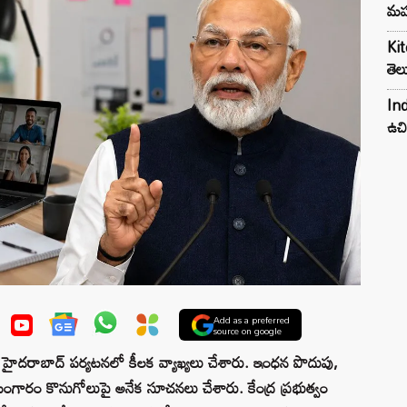
మహ
Kit
తెల
Ind
ఉచి
Add as a preferred
source on google
దరాబాద్ పర్యటనలో కీలక వ్యాఖ్యలు చేశారు. ఇంధన పొదుపు,
ోమ్, బంగారం కొనుగోలుపై అనేక సూచనలు చేశారు. కేంద్ర ప్రభుత్వం