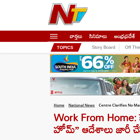
వార్తలు
సినిమాలు
ఆంధ్రప్రదేశ్
Story Board
Off Th
TOPICS
Home
National News
Centre Clarifies No 
Work From Home: కేంద
హోమ్” ఆదేశాలు జారీ చేసి