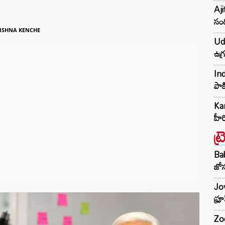
Aji
సంద
ISHNA KENCHE
Udh
ఉగ్
Ind
పాక
Kar
హీ
ట్
Ba
జోస
Jow
ఫ్ర
Zod