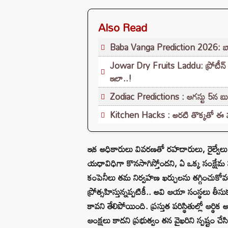
Also Read
Baba Vanga Prediction 2026: బా
Jowar Dry Fruits Laddu: ప్రోటీన్ రిచ్ 
ఇలా..!
Zodiac Predictions : ఆగస్టు 5న బ
Kitchen Hacks : అరటి తొక్కతో ఈ మ్యా
ఇక అధికారులు వివరణతో రహదారులు, రైల్వేలు,
యధావిధిగా కొనసాగిస్తోందని, ఏ ఒక్క సంక్షేమ ప
కంపెనీలు తమ నిర్వహణ ఖర్చులను తగ్గించుకోవడా
ప్రోత్సహిస్తున్నప్పటికీ.. అవి ఆయా సంస్థలు తీస
కావని తేలిపోయింది. ప్రస్తుత పరిస్థితుల్లో ఆర్థి
ఆంక్షలు కాదని ప్రభుత్వం తన వైఖరిని స్పష్టం చేస