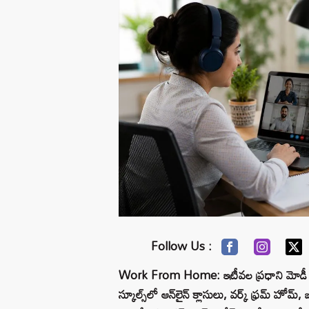
Follow Us :
Work From Home: ఇటీవల ప్రధాని మోడీ హై
స్కూల్స్‌లో ఆన్‌లైన్ క్లాసులు, వర్క్ ఫ్రమ్ హ