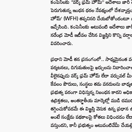
కంపెనీలకు “వర్క్ ఫ్రమ్ హోమ్” ఆదేశాలు జారీ చేసి
పెరుగుతున్న ఇంధన ధరల నేపథ్యంలో దేశవ్యాప్తంగా 
హోమ్’ (WFH) తప్పనిసరి చేయబోతోందంటూ జరుగు
ఇచ్చేసింది. కంపెనీలకు అటువంటి ఆదేశాలు జారీ 
నరేంద్ర మోడీ ఇటీవల చేసిన విజ్ఞప్తిని కొన్ని వ
వివరించారు.
ప్రధాని మోడీ తన ప్రసంగంలో.. సాధ్యమైనంత వ
పర్యటనలు, దిగుమతులపై ఖర్చులను నివారించా
వీలైనప్పుడు వర్క్ ఫ్రమ్ హోమ్ లేదా వర్చువల్
కేవలం పౌరులు, సంస్థలు తమ వనరులను బాధ్యతా
ప్రభుత్వ పరంగా విధిస్తున్న నిబంధన కాదని అధ
ఉద్రిక్తతలు, అంతర్జాతీయ మార్కెట్లో ముడి చమ
తగ్గించుకోవడమే ఈ విజ్ఞప్తి వెనుక ఉన్న ప్రధా
అంటే సంక్షేమ పథకాలపై కోతలు విధించడం లేద
వస్తుందని, కానీ ప్రభుత్వం అటువంటివేమీ చేయట్ల