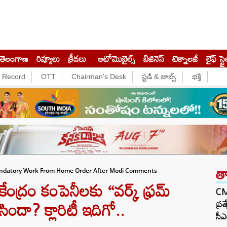
తెలంగాణ
రివ్యూలు
క్రీడలు
ఆటోమొబైల్స్
బిజినెస్‌
టెక్నాలజీ
లైఫ్ స్టై
e Record
OTT
Chairman's Desk
స్టడీ & జాబ్స్
భక్తి
త
Mandatory Work From Home Order After Modi Comments
్రం కంపెనీలకు “వర్క్ ఫ్రమ్
CM 
ందా? క్లారిటీ ఇదిగో..
ప్ర
సీఎ