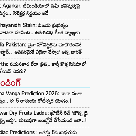
t Agarkar: టీమిండియాలో షమీ భవిష్యత్తుపై
ిగ్ధం.. సెలెక్టర్ల నిర్ణయం ఇదే
ayanidhi Stalin: విజయ్ ప్రభుత్వం
రవాదిలా చూసింది.. ఉదయనిధి కీలక వ్యాఖ్యలు
ia-Pakistan: చైనా హోవిట్జర్లను మోహరించిన
ిస్థాన్.. ‘అవసరమైతే ఏదైనా చేస్తాం’ అన్న భారత్
thi: నయనతార లేదా త్రిష.. కార్తీ కొత్త సినిమాలో
రోయిన్ ఎవరు?
రెండింగ్‌
ba Vanga Prediction 2026: బాబా వంగా
్యం.. ఈ 5 రాశులకు కోటీశ్వర యోగం.!
ar Dry Fruits Laddu: ప్రోటీన్ రిచ్ ‘జొన్న డ్రై
ూప్ట్స్ లడ్డు’.. సులువుగా ఇంట్లోనే చేసేయండి ఇలా..!
iac Predictions : ఆగస్టు 5న బుధ-గురు