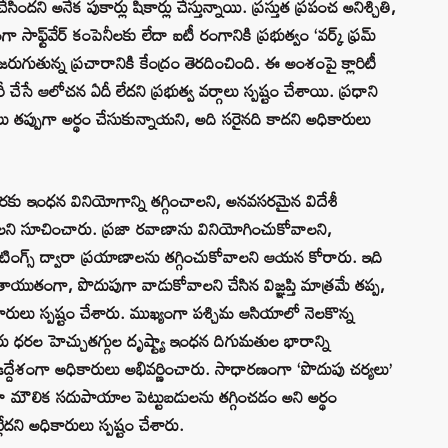
ందని అనేక పుకార్లు షికార్లు చేస్తున్నాయి. ప్రస్తుత ప్రపంచ అనిశ్చితి,
సాఫ్ట్‌వేర్ కంపెనీలకు లేదా ఐటీ రంగానికి ప్రభుత్వం ‘వర్క్ ఫ్రమ్
తున్న ప్రచారానికి కేంద్రం తెరదించింది. ఈ అంశంపై క్లారిటీ
చేసే ఆలోచన ఏదీ లేదని ప్రభుత్వ వర్గాలు స్పష్టం చేశాయి. ప్రధాని
ర్గాలు తప్పుగా అర్థం చేసుకున్నాయని, అది సరైనది కాదని అధికారులు
రకు ఇంధన వినియోగాన్ని తగ్గించాలని, అనవసరమైన విదేశీ
లని సూచించారు. ప్రజా రవాణాను వినియోగించుకోవాలని,
 మీటింగ్స్ ద్వారా ప్రయాణాలను తగ్గించుకోవాలని ఆయన కోరారు. ఇది
యుతంగా, పొదుపుగా వాడుకోవాలని చేసిన విజ్ఞప్తి మాత్రమే తప్ప,
ికారులు స్పష్టం చేశారు. ముఖ్యంగా పశ్చిమ ఆసియాలో నెలకొన్న
ురు ధరల హెచ్చుతగ్గుల దృష్ట్యా ఇంధన దిగుమతుల భారాన్ని
న ఉద్దేశంగా అధికారులు అభివర్ణించారు. సాధారణంగా ‘పొదుపు చర్యలు’
ా మౌలిక సదుపాయాల పెట్టుబడులను తగ్గించడం అని అర్థం
ేదని అధికారులు స్పష్టం చేశారు.