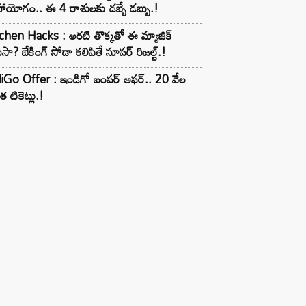
ాయోగం.. ఈ 4 రాశులకు డబ్బే డబ్బు.!
chen Hacks : అరటి తొక్కతో ఈ మ్యాజిక్
ుసా? బేకింగ్ సోడా కలిపితే సూపర్ రిజల్ట్.!
iGo Offer : ఇండిగో బంపర్ ఆఫర్.. 20 వేల
త టికెట్లు.!