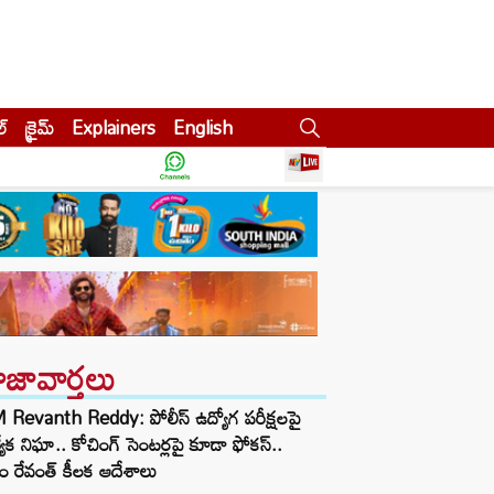
ల్
క్రైమ్
Explainers
English
ాజావార్తలు
Revanth Reddy: పోలీస్ ఉద్యోగ పరీక్షలపై
త్యేక నిఘా.. కోచింగ్ సెంటర్లపై కూడా ఫోకస్..
ం రేవంత్ కీలక ఆదేశాలు