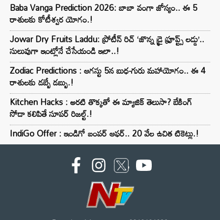
Baba Vanga Prediction 2026: బాబా వంగా జోస్యం.. ఈ 5
రాశులకు కోటీశ్వర యోగం.!
Jowar Dry Fruits Laddu: ప్రోటీన్ రిచ్ ‘జొన్న డ్రై ఫ్రూప్ట్స్ లడ్డు’..
సులువుగా ఇంట్లోనే చేసేయండి ఇలా..!
Zodiac Predictions : ఆగస్టు 5న బుధ-గురు మహాయోగం.. ఈ 4
రాశులకు డబ్బే డబ్బు.!
Kitchen Hacks : అరటి తొక్కతో ఈ మ్యాజిక్ తెలుసా? బేకింగ్
సోడా కలిపితే సూపర్ రిజల్ట్.!
IndiGo Offer : ఇండిగో బంపర్ ఆఫర్.. 20 వేల ఉచిత టికెట్లు.!