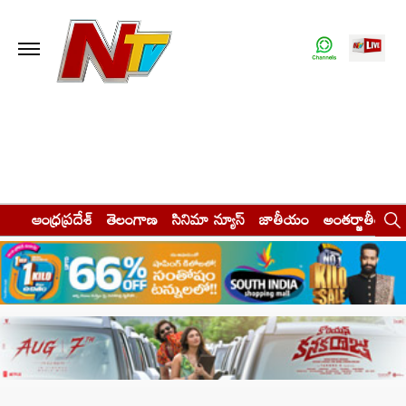
ఆంధ్రప్రదేశ్
తెలంగాణ
సినిమా న్యూస్
జాతీయం
అంతర్జాతీయం