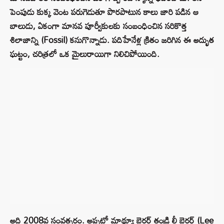
పెంపుడు కుక్క వెంట పరుగెడుతూ పొరపాటున కాలు జారి పడిన ఆ
బాలుడు, ఏకంగా మానవ పూర్వీకులకు సంబంధించిన సరికొత్త
శిలాజాన్ని (Fossil) కనుగొన్నాడు. పదిహేనేళ్ల క్రితం జరిగిన ఈ అద్భుత
ఘట్టం, చరిత్రలో ఒక మైలురాయిగా నిలిచిపోయింది.
అది 2008వ సంవత్సరం. అప్పట్లో మాథ్యూ బెర్గర్ తండ్రి లీ బెర్గర్ (Lee