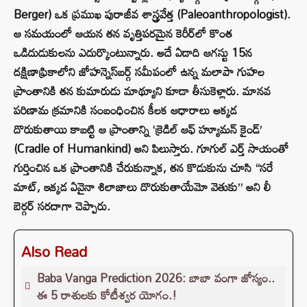
Berger) ఒక ప్రముఖ పురాజీవ శాస్త్రవేత్త (Paleoanthropologist).
ఆ సమయంలో ఆయన తన వృత్తిపరమైన కెరీర్‌లో కొంత
ఒడిదుడుకులను ఎదుర్కొంటున్నారు. అదే ఏడాది ఆగస్టు 15న
దక్షిణాఫ్రికాలోని జోహన్నెస్‌బర్గ్‌ సమీపంలో ఉన్న మలాపా గుహల
ప్రాంతానికి తన కుమారుడు మాథ్యూని కూడా తీసుకెళ్లారు. మానవ
పరిణామ క్రమానికి సంబంధించిన కీలక ఆధారాలు అక్కడ
దొరుకుతాయి కాబట్టి ఆ ప్రాంతాన్ని ‘క్రెడిల్ ఆఫ్ హ్యూమన్ కైండ్’
(Cradle of Humankind) అని పిలుస్తారు. గూగుల్ ఎర్త్ సాయంతో
గుర్తించిన ఒక ప్రాంతానికి చేరుకున్నాక, తన కొడుకును చూసి “సరే
మాట్, ఇక్కడ ఏవైనా శిలాజాలు దొరుకుతాయేమో వెతుకు” అని లీ
బెర్గర్ సరదాగా చెప్పారు.
Also Read
Baba Vanga Prediction 2026: బాబా వంగా జోస్యం..
ఈ 5 రాశులకు కోటీశ్వర యోగం.!