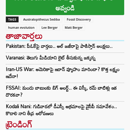
అవ్వండి
TAGS
Australopithecus Sediba
Fossil Discovery
human evolution
Lee Berger
Matt Berger
తాజావార్తలు
Pakistan: పీఓకేపై వార్తలు.. అల్ జజీరాపై పాకిస్తాన్ ఆంక్షలు..
Varanasi: తెలుగు మీడియాని లైట్ తీసుకున్న జక్కన్న
Iran-US War: అమెరికాపై ఇరాన్ వ్యూహం మారిందా? కొత్త లక్ష్యం
ఇదేనా!
FSSAI: మందు బాబులకు బిగ్ అలర్ట్.. ఈ విస్కీ, రమ్ బాటిళ్లు ఇక
దొరకవా?
Kodali Nani: గుడివాడలో డీఎస్సీ అక్రమాలపై వైసీపీ సమావేశం..
కొడాలి నాని తీవ్ర ఆరోపణలు
ట్రెండింగ్‌