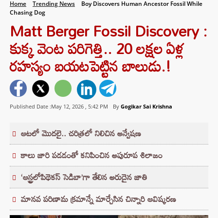
Home
Trending News
Boy Discovers Human Ancestor Fossil While
Chasing Dog
Matt Berger Fossil Discovery :
కుక్క వెంట పరిగెత్తి.. 20 లక్షల ఏళ్ల
రహస్యం బయటపెట్టిన బాలుడు.!
Published Date :May 12, 2026 ,
5:42 PM
By
Gogikar Sai Krishna
ఆటలో మొదలై.. చరిత్రలో నిలిచిన అన్వేషణ
కాలు జారి పడడంతో కనిపించిన అపురూప శిలాజం
‘ఆస్ట్రలోపిథెకస్ సెడిబా’గా తేలిన అరుదైన జాతి
మానవ పరిణామ క్రమాన్నే మార్చేసిన చిన్నారి ఆవిష్కరణ