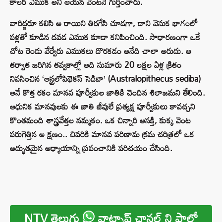
కాలర్ ఎముక అని ఆయన వెంటనే గుర్తించారు.
వారిద్దరూ కలిసి ఆ రాయిని తిరగేసి చూడగా, దాని వెనుక భాగంలో
పళ్లతో కూడిన దవడ ఎముక కూడా కనిపించింది. సాధారణంగా ఒకే
చోట రెండు వేర్వేరు ఎముకలు దొరకడం అనేది చాలా అరుదు. ఆ
తర్వాత జరిగిన తవ్వకాల్లో అది సుమారు 20 లక్షల ఏళ్ల క్రితం
నివసించిన ‘ఆస్ట్రలోపిథెకస్ సెడిబా’ (Australopithecus sediba)
అనే కొత్త రకం మానవ పూర్వీకుల జాతికి చెందిన శిలాజమని తేలింది.
ఆధునిక మానవులకు ఈ జాతి జీవులే ప్రత్యక్ష పూర్వీకులు కావచ్చని
కొంతమంది శాస్త్రవేత్తల నమ్మకం. ఒక చిన్నారి ఆసక్తి, కుక్క వెంట
పరుగెత్తిన ఆ క్షణం.. చివరికి మానవ పరిణామ క్రమ చరిత్రలో ఒక
అద్భుతమైన అధ్యాయాన్ని ప్రపంచానికి పరిచయం చేసింది.
NTV తెలుగు
వాట్సాప్ ఛానల్ ని ఫాలో