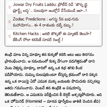
Jowar Dry Fruits Laddu: ప్రోటీన్ రిచ్ 'జొన్న డ్రై
ఫ్రూప్ట్స్ లడ్డు'.. సులువుగా ఇంట్లోనే చేసేయండి ఇలా..!
Zodiac Predictions : ఆగస్టు 5న బుధ-గురు
మహాయోగం.. ఈ 4 రాశులకు డబ్బే డబ్బు.!
Kitchen Hacks : అరటి తొక్కతో ఈ మ్యాజిక్ తెలుసా?
బేకింగ్ సోడా కలిపితే సూపర్ రిజల్ట్.!
తండ్రి మాట విన్న మాథ్యూ తన కుక్కతో కలిసి అటు ఇటు తిరగడం
ప్రారంభించాడు. ఆ సమయంలో కుక్క వేగంగా పరుగెత్తడంతో దాని
వెంట వెళ్తున్న మాథ్యూ, దారిలో ఉన్న ఒక కర్ర తగిలి కింద
పడిపోయాడు. దుమ్ము దులుపుకుంటూ లేస్తున్న క్రమంలో దారి పక్కన
ఉన్న ఒక రాయిపై ఏదో ఎముక ముక్క బయటకు పొడుచుకు వచ్చినట్లు
అతడు గమనించాడు. వెంటనే తన తండ్రికి ఆ విషయాన్ని
తెలియజేశాడు. ఆ ఎముకను పరీక్షించిన లీ బెర్గర్ ఆశ్చర్యపోయారు. అది
ఒక హోమినిడ్ (Hominid – మానవ పూర్వీకుల జాతికి చెందిన జీవి)