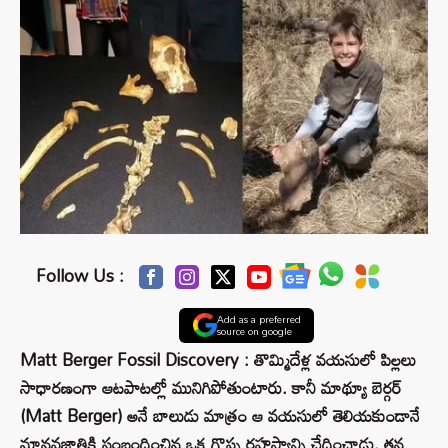
Follow Us :
Add as a preferred
source on google
Matt Berger Fossil Discovery : తొమ్మిదేళ్ల వయసులో పిల్లలు
సాధారణంగా ఆటపాటల్లో మునిగిపోతుంటారు. కానీ మాథ్యూ బెర్గర్
(Matt Berger) అనే బాలుడు మాత్రం ఆ వయసులో తెలియకుండానే
మానవజాతికి సంబంధించిన ఒక గొప్ప రహస్యాన్ని ఛేదించాడు. తన