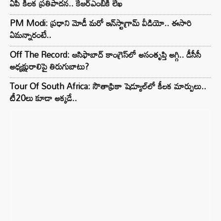
ఏపీ కీలక ప్రతిపాదన.. కేఆర్ఎంబీకి లేఖ
PM Modi: ప్రధాని మోడీ మరో ఇన్‌స్టాగ్రామ్ వీడియో.. ఈసారి
ఏమన్నారంటే..
Off The Record: ఆసిఫాబాద్ కాంగ్రెస్‌లో అసంతృప్తి అగ్గి.. డీసీసీ
అధ్యక్షురాలిపై తిరుగుబాటు?
Tour Of South Africa: సౌతాఫ్రికా షెడ్యూల్‌లో కీలక మార్పులు..
టీ20లు కూడా అక్కడే..