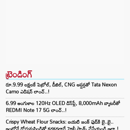
ట్రెండింగ్‌
రూ.9.99 లక్షలకే పెట్రోల్, డీజిల్, CNG ఆప్షన్లతో Tata Nexon
Camo ఎడిషన్ లాంచ్..!
6.99 అంగుళాల 120Hz OLED డిస్‌ప్లే, 8,000mAh బ్యాటరీతో
REDMI Note 17 5G లాంచ్..!
Crispy Wheat Flour Snacks: బయటి జంక్ ఫుడ్‌కి బై..బై..
ఇంట్లోనే గోధుమపిండితో కరకరలాడే హెల్తీ స్నాక్స్ చేసేయండి ఇలా.!