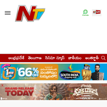
ఆంధ్రప్రదేశ్
తెలంగాణ
సినిమా న్యూస్
జాతీయం
అంతర్జాతీయం