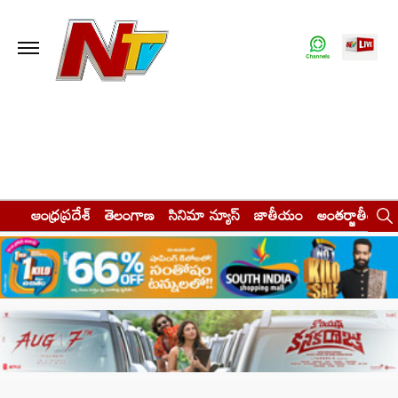
ఆంధ్రప్రదేశ్
తెలంగాణ
సినిమా న్యూస్
జాతీయం
అంతర్జాతీయం