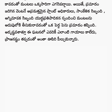
కావడంతో మంటలు ఒక్కసారిగా ఎగసిపడ్డాయి. అయితే, ప్రమాదం
జరిగిన వెంటనే అప్రమత్తమైన ప్లాంట్ అధికారులు, సాంకేతిక సిబ్బంది ,
అగ్నిమాపక సిబ్బంది యుద్ధప్రతిపాదికన స్పందించి మంటలను
అదుపులోకి తీసుకురావడంతో ఒక పెద్ద పెను ప్రమాదం తప్పింది.
అదృష్టవశాత్తూ ఈ ఘటనలో ఎవరికీ ఎలాంటి గాయాలు కాలేదు,
ప్రాణనష్టం తప్పడంతో అంతా ఊపిరి పీల్చుకున్నారు.