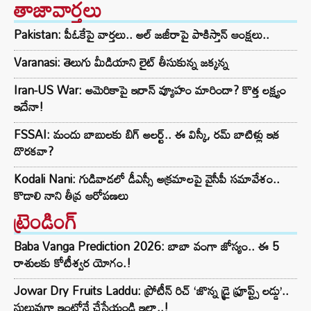
తాజావార్తలు
Pakistan: పీఓకేపై వార్తలు.. అల్ జజీరాపై పాకిస్తాన్ ఆంక్షలు..
Varanasi: తెలుగు మీడియాని లైట్ తీసుకున్న జక్కన్న
Iran-US War: అమెరికాపై ఇరాన్ వ్యూహం మారిందా? కొత్త లక్ష్యం
ఇదేనా!
FSSAI: మందు బాబులకు బిగ్ అలర్ట్.. ఈ విస్కీ, రమ్ బాటిళ్లు ఇక
దొరకవా?
Kodali Nani: గుడివాడలో డీఎస్సీ అక్రమాలపై వైసీపీ సమావేశం..
కొడాలి నాని తీవ్ర ఆరోపణలు
ట్రెండింగ్‌
Baba Vanga Prediction 2026: బాబా వంగా జోస్యం.. ఈ 5
రాశులకు కోటీశ్వర యోగం.!
Jowar Dry Fruits Laddu: ప్రోటీన్ రిచ్ ‘జొన్న డ్రై ఫ్రూప్ట్స్ లడ్డు’..
సులువుగా ఇంట్లోనే చేసేయండి ఇలా..!