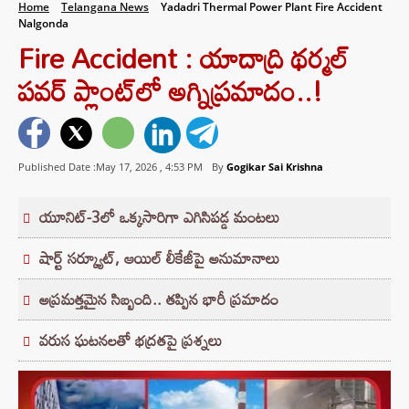
Home
Telangana News
Yadadri Thermal Power Plant Fire Accident
Nalgonda
Fire Accident : యాదాద్రి థర్మల్
పవర్ ప్లాంట్‌లో అగ్నిప్రమాదం..!
Published Date :May 17, 2026 ,
4:53 PM
By
Gogikar Sai Krishna
యూనిట్-3లో ఒక్కసారిగా ఎగిసిపడ్డ మంటలు
షార్ట్ సర్క్యూట్, ఆయిల్ లీకేజీపై అనుమానాలు
అప్రమత్తమైన సిబ్బంది.. తప్పిన భారీ ప్రమాదం
వరుస ఘటనలతో భద్రతపై ప్రశ్నలు