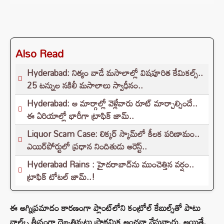
Also Read
Hyderabad: నిత్యం వాడే మసాలాల్లో విషపూరిత కేమికల్స్..
25 టన్నుల నకిలీ మసాలాలు స్వాధీనం..
Hyderabad: ఆ మార్గాల్లో వెళ్లేవారు రూట్ మార్చాల్సిందే..
ఈ ఏరియాల్లో భారీగా ట్రాఫిక్ జామ్..
Liquor Scam Case: లిక్కర్ స్కామ్‌లో కీలక పరిణామం..
ఎయిర్‌పోర్టులో ప్రధాన నిందితుడు అరెస్ట్..
Hyderabad Rains : హైదరాబాద్‌ను ముంచెత్తిన వర్షం..
ట్రాఫిక్ టోటల్ జామ్..!
ఈ అగ్నిప్రమాదం కారణంగా ప్లాంట్‌లోని కంట్రోల్ కేబుల్స్‌తో పాటు
వాల్వ్స్ తీవ్రంగా దెబ్బతిన్నట్లు ప్రాథమిక అంచనా వేస్తున్నారు. అయితే,