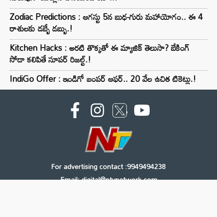
Zodiac Predictions : ఆగస్టు 5న బుధ-గురు మహాయోగం.. ఈ 4
రాశులకు డబ్బే డబ్బు.!
Kitchen Hacks : అరటి తొక్కతో ఈ మ్యాజిక్ తెలుసా? బేకింగ్
సోడా కలిపితే సూపర్ రిజల్ట్.!
IndiGo Offer : ఇండిగో బంపర్ ఆఫర్.. 20 వేల ఉచిత టికెట్లు.!
For advertising contact :9949494238
Email: digital@ntvnetwork.com
Copyright © 2000 - 2026 - NTV
About Us
Contact Us
Privacy Policy
Terms & Conditions