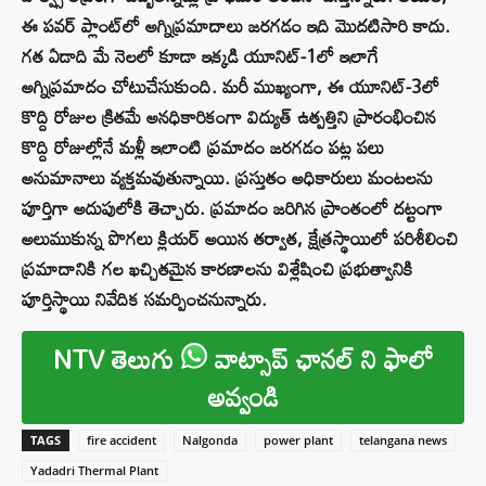
ఈ పవర్ ప్లాంట్‌లో అగ్నిప్రమాదాలు జరగడం ఇది మొదటిసారి కాదు.
గత ఏడాది మే నెలలో కూడా ఇక్కడి యూనిట్-1లో ఇలాగే
అగ్నిప్రమాదం చోటుచేసుకుంది. మరీ ముఖ్యంగా, ఈ యూనిట్-3లో
కొద్ది రోజుల క్రితమే అనధికారికంగా విద్యుత్ ఉత్పత్తిని ప్రారంభించిన
కొద్ది రోజుల్లోనే మళ్లీ ఇలాంటి ప్రమాదం జరగడం పట్ల పలు
అనుమానాలు వ్యక్తమవుతున్నాయి. ప్రస్తుతం అధికారులు మంటలను
పూర్తిగా అదుపులోకి తెచ్చారు. ప్రమాదం జరిగిన ప్రాంతంలో దట్టంగా
అలుముకున్న పొగలు క్లియర్ అయిన తర్వాత, క్షేత్రస్థాయిలో పరిశీలించి
ప్రమాదానికి గల ఖచ్చితమైన కారణాలను విశ్లేషించి ప్రభుత్వానికి
పూర్తిస్థాయి నివేదిక సమర్పించనున్నారు.
NTV తెలుగు
వాట్సాప్ ఛానల్ ని ఫాలో
అవ్వండి
TAGS
fire accident
Nalgonda
power plant
telangana news
Yadadri Thermal Plant