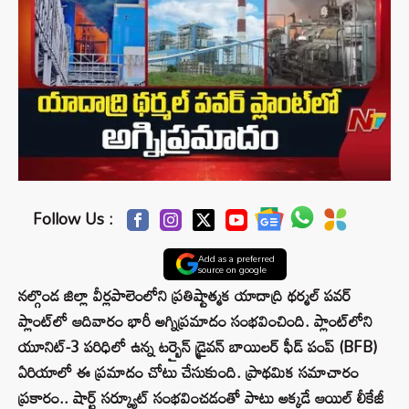
Follow Us :
Add as a preferred
source on google
నల్గొండ జిల్లా వీర్లపాలెంలోని ప్రతిష్టాత్మక యాదాద్రి థర్మల్ పవర్
ప్లాంట్‌లో ఆదివారం భారీ అగ్నిప్రమాదం సంభవించింది. ప్లాంట్‌లోని
యూనిట్-3 పరిధిలో ఉన్న టర్బైన్ డ్రైవన్ బాయిలర్ ఫీడ్ పంప్ (BFB)
ఏరియాలో ఈ ప్రమాదం చోటు చేసుకుంది. ప్రాథమిక సమాచారం
ప్రకారం.. షార్ట్ సర్క్యూట్ సంభవించడంతో పాటు అక్కడే ఆయిల్ లీకేజీ