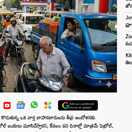
జోస
Jow
ఫ్ర
Zod
మహ
Kit
తెల
Add as a preferred
source on google
లు కొడుతున్న ఒక వార్త వాహనదారులను తీవ్ర ఆందోళనకు
పెట్రోల్ బంకులు మూసివేస్తారని, కేవలం పని దినాల్లో మాత్రమే పెట్రోల్,