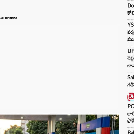
Dor
కోలి
Sai Krishna
YS 
పర్
ము
UP
చెల
లావ
Sal
గడి
ట్
PO
భార
ఫోన
Ba