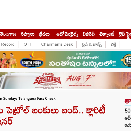
తెలంగాణ
రివ్యూలు
క్రీడలు
ఆటోమొబైల్స్
బిజినెస్‌
టెక్నాలజీ
లైఫ్ స్టై
e Record
OTT
Chairman's Desk
స్టడీ & జాబ్స్
భక్తి
త
On Sundays Telangana Fact Check
ెట్రోల్ బంకులు బంద్.. క్లారిటీ
50 
షనర్
అప
ఇయర