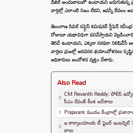
డీజిల్ అందుబాటులో ఉంటాయని జరుగుతున్న ప్
వార్తల్లో ఎలాంటి నిజం లేదని, ఇవన్నీ కేవలం అవా
తెలంగాణ సివిల్ సప్లైస్ కమిషనర్ స్టీఫెన్ రవీంద్ర
రోజులూ యథావిధిగా పనిచేస్తాయని వెల్లడించ
తెరిచే ఉంటాయని, ఎక్కడా సరఫరా నిలిపివేసే 
వార్తలు ప్రజల్లో అనవసర భయాందోళనలు సృష్టిస
అధికారులు ఆందోళన వ్యక్తం చేశారు.
Also Read
CM Revanth Reddy: పోలీస్ ఉద్యోగ పరీ
సీఎం రేవంత్ కీలక ఆదేశాలు
Prajavani: మండల కేంద్రాల్లో ప్రజావాణి
ఆ కార్యాలయాలకు టీ ఫైబర్ ఇంటర్నెట్ సేవలు
బాబు