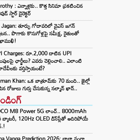
othy : ఎన్నాళ్లకు.. కొత్త సినిమా ప్రకటించిన
వుడ్ స్టార్ డైరెక్టర్
Jagan: తూర్పు గోదావరిలో వైఎస్ జగన్
యటన.. పొగాకు కొనుగోళ్లపై సమీక్ష, రైతులతో
ఖాముఖి!
I Charges: రూ.2,000 దాటిన UPI
్లింపులపై ఛార్జీలు? ఎవరు చెల్లించాలి.. ఎలాంటి
ాదేవీలకు వర్తిస్తాయంటే?
man Khan: ఒక బాత్రూమ్‌కు 70 మంది.. జైల్లో
పిన రోజులు గుర్తు చేసుకున్న సల్మాన్ ఖాన్..
రెండింగ్‌
CO M8 Power 5G లాంచ్.. 8000mAh
ీ బ్యాటరీ, 120Hz OLED డిస్‌ప్లేతో అదిరిపోయే
్.!
ba Vanga Prediction 2026: బాబా వంగా