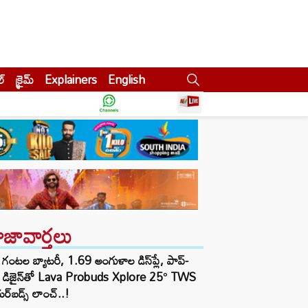
ల్
క్రైమ్
Explainers
English
ాజావార్తలు
గంటల బ్యాటరీ, 1.69 అంగుళాల డిస్‌ప్లే, పాప్-
్ డిజైన్‌తో Lava Probuds Xplore 25° TWS
్‌బడ్స్ లాంచ్..!