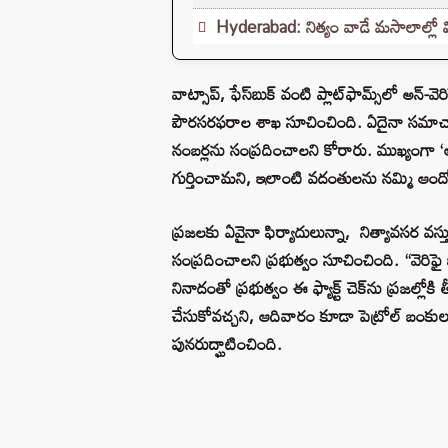
Hyderabad: నిత్యం వాడే మసాలాల్లో వ
వాట్సాప్, ఫేస్‌బుక్ వంటి ప్లాట్‌ఫామ్స్‌లో అన్
పౌరసరఫరాల శాఖ సూచించింది. ఏదైనా సమాచారంపై
నంబర్లను సంప్రదించాలని కోరారు. ముఖ్యంగా ‘ఆద
గుర్తించామని, ఇలాంటి వదంతులను నమ్మి ఆందోళన 
ప్రజలకు ఏవైనా ఫిర్యాదులున్నా, నిత్యావసర వ
సంప్రదించాలని ప్రభుత్వం సూచించింది. “వెరిఫ
నినాదంతో ప్రభుత్వం ఈ ఫ్యాక్ట్ చెక్‌ను ప్రజల్
చేసుకోవచ్చని, ఆదివారం కూడా పెట్రోల్ బంక
పునరుద్ఘాటించింది.