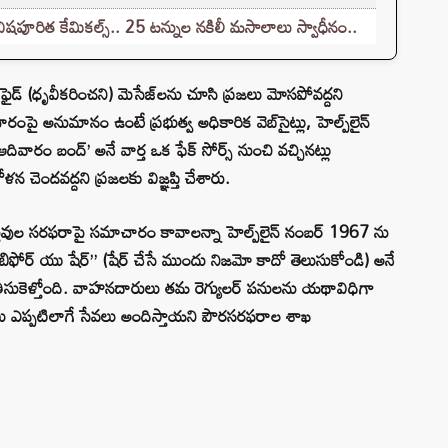
ిషపూరిత కేమికల్స్.. 25 టన్నుల నకిలీ మసాలాలు స్వాధీనం..
-వెరిఫైడ్ (ధృవీకరించని) మెసేజ్‌లను చూసి ప్రజలు మోసపోవద్దని
 అనుమానం ఉంటే ప్రభుత్వ అధికారిక వెబ్‌సైట్లు, హెల్ప్‌లైన్
ివారం బంద్’ అనే వార్త ఒక ఫేక్ సోర్స్ నుంచి వచ్చినట్లు
చెందవద్దని ప్రజలకు విజ్ఞప్తి చేశారు.
స్తువుల సరఫరాపై సమాచారం కావాలన్నా హెల్ప్‌లైన్ నంబర్ 1967 ను
ై బిఫోర్ యు షేర్” (షేర్ చేసే ముందు నిజమో కాదో తెలుసుకోండి) అనే
లోకి తీసుకెళ్తోంది. వాహనదారులు తమ రెగ్యులర్ పనులను యథావిధిగా
ులు ఎప్పటిలాగే సేవలు అందిస్తాయని పౌరసరఫరాల శాఖ