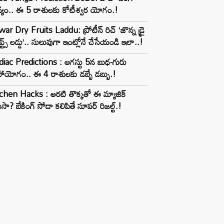
్యం.. ఈ 5 రాశులకు కోటీశ్వర యోగం.!
ar Dry Fruits Laddu: ప్రోటీన్ రిచ్ ‘జొన్న డ్రై
ూప్ట్స్ లడ్డు’.. సులువుగా ఇంట్లోనే చేసేయండి ఇలా..!
iac Predictions : ఆగస్టు 5న బుధ-గురు
ాయోగం.. ఈ 4 రాశులకు డబ్బే డబ్బు.!
chen Hacks : అరటి తొక్కతో ఈ మ్యాజిక్
ుసా? బేకింగ్ సోడా కలిపితే సూపర్ రిజల్ట్.!