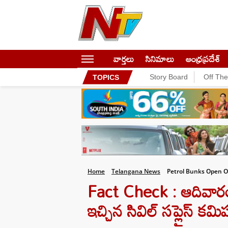
వార్తలు
సినిమాలు
ఆంధ్రప్రదేశ్
Story Board
Off Th
TOPICS
Home
Telangana News
Petrol Bunks Open 
Fact Check : ఆదివారం ప
ఇచ్చిన సివిల్ సప్లైస్ కమి