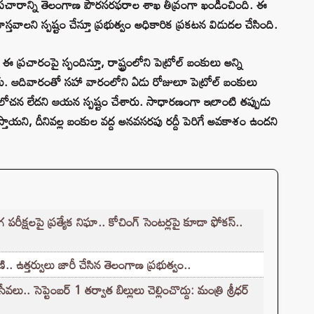
రచారాన్ని తెలంగాణ పౌరసరఫరాల శాఖ తీవ్రంగా ఖండించింది. ఈ
స్తవాలని స్పష్టం చేస్తూ ప్రభుత్వం అధికారిక ప్రకటన విడుదల చేసింది.
 ఈ ప్రచారంపై స్పందిస్తూ, రాష్ట్రంలోని పెట్రోల్ బంకులు అన్ని
ారు. ఆదివారంతో సహా వారంలోని ఏడు రోజులూ పెట్రోల్ బంకులు
ఆలోచన లేదని ఆయన స్పష్టం చేశారు. సాధారణంగా ఇలాంటి తప్పుడు
్తాయని, దీనివల్ల బంకుల వద్ద అనవసరపు రద్దీ పెరిగే అవకాశం ఉందని
క్షలపై ప్రత్యేక నిఘా.. కోచింగ్ సెంటర్లపై కూడా ఫోకస్..
.. ఉత్తర్వులు జారీ చేసిన తెలంగాణ ప్రభుత్వం..
.. సెప్టెంబర్ 1 తర్వాత బిల్లులు చెల్లించొద్దు: మంత్రి శ్రీధర్