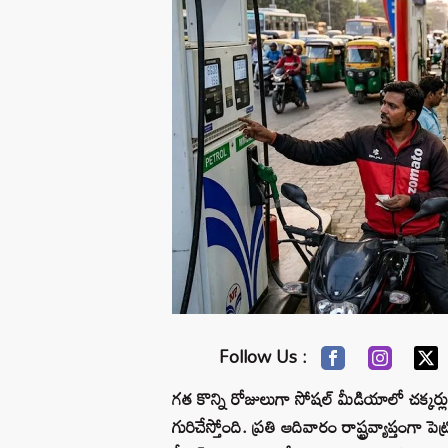
Follow Us :
గత కొన్ని రోజులుగా సోషల్ మీడియాలో చక్కర్
గురిచేస్తోంది. ప్రతి ఆదివారం రాష్ట్రవ్యాప్తంగా 