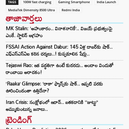
TAGS
100W fast charging
Gaming Smartphone
India Launch
MediaTek Dimensity 8500 Ultra
Redmi India
తాజావార్తలు
MK Stalin: ‘అహంకారం.. వినాశనానికే’.. విజయ్ ప్రభుత్వంపై
ఎంకే. స్టాలిన్ ఆగ్రహం
FSSAI Action Against Dabur: 145 ఏళ్ల డాబర్‌కు షాక్..
ఎఫ్‌ఎస్‌ఎస్‌ఏఐ కఠిన చర్యలు..! కుప్పకూలిన షేర్లు..
Tejaswi Rao: ఇక పద్ధతిగా ఉంటే కుదరదు.. అందాల విందుతో
రాంబాయి అరాచకం!
‘Raaka’ Glimpse: ‘రాకా’ ఫ్యాన్స్‌కు షాక్.. ఇప్పటి వరకు
ఊరించిందంతా ఉత్తిదేనా?
Iran Crisis: సంక్షోభంలో ఇరాన్.. బతకడానికి ‘‘జుట్టు’’
అమ్ముకుంటున్న జనాలు..
ట్రెండింగ్‌