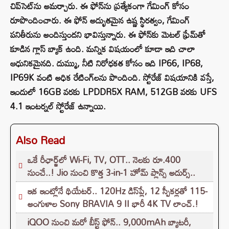
చిప్‌సెట్‌ను అమర్చారు. ఈ ఫోన్‌ను ప్రత్యేకంగా గేమింగ్ కోసం
రూపొందించారు. ఈ ఫోన్ అద్భుతమైన ఉష్ణ స్థిరత్వం, గేమింగ్
పనితీరును అందిస్తుందని భావిస్తున్నారు. ఈ ఫోన్‌కు మెటల్ ఫ్రేమ్‌తో
కూడిన గ్లాస్ బ్యాక్ ఉంది. మన్నిక విషయంలో కూడా ఇది చాలా
ఆధునికమైనది. దుమ్ము, నీటి నిరోధకత కోసం ఇది IP66, IP68,
IP69K వంటి అధిక రేటింగ్‌లను పొందింది. స్టోరేజ్ విషయానికి వస్తే,
ఇందులో 16GB వరకు LPDDR5X RAM, 512GB వరకు UFS
4.1 ఇంటర్నల్ స్టోరేజ్ ఉన్నాయి.
Also Read
ఒకే రీఛార్జ్‌లో Wi-Fi, TV, OTT.. నెలకు రూ.400
నుంచే..! Jio నుంచి కొత్త 3-in-1 హోమ్ ప్లాన్స్ అదుర్స్..
ఇక ఇంట్లోనే థియేటర్.. 120Hz డిస్‌ప్లే, 12 స్పీకర్లతో 115-
అంగుళాల Sony BRAVIA 9 II భారీ 4K TV లాంచ్.!
iQOO నుంచి మరో బీస్ట్ ఫోన్.. 9,000mAh బ్యాటరీ,