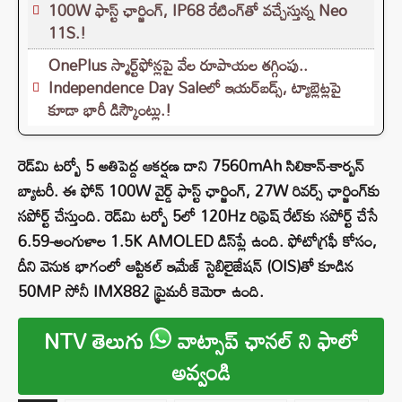
100W ఫాస్ట్ ఛార్జింగ్‌, IP68 రేటింగ్‌తో వచ్చేస్తున్న Neo
11S.!
OnePlus స్మార్ట్‌ఫోన్లపై వేల రూపాయల తగ్గింపు..
Independence Day Saleలో ఇయర్‌బడ్స్, ట్యాబ్లెట్లపై
కూడా భారీ డిస్కౌంట్లు.!
రెడ్‌మి టర్బో 5 అతిపెద్ద ఆకర్షణ దాని 7560mAh సిలికాన్-కార్బన్
బ్యాటరీ. ఈ ఫోన్ 100W వైర్డ్ ఫాస్ట్ ఛార్జింగ్, 27W రివర్స్ ఛార్జింగ్‌కు
సపోర్ట్ చేస్తుంది. రెడ్‌మి టర్బో 5లో 120Hz రిఫ్రెష్ రేట్‌కు సపోర్ట్ చేసే
6.59-అంగుళాల 1.5K AMOLED డిస్‌ప్లే ఉంది. ఫోటోగ్రఫీ కోసం,
దీని వెనుక భాగంలో ఆప్టికల్ ఇమేజ్ స్టెబిలైజేషన్ (OIS)తో కూడిన
50MP సోనీ IMX882 ప్రైమరీ కెమెరా ఉంది.
NTV తెలుగు
వాట్సాప్ ఛానల్ ని ఫాలో
అవ్వండి