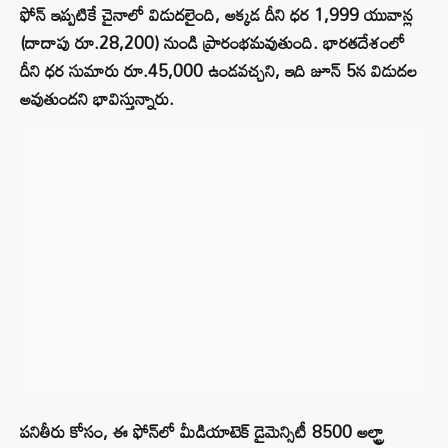
ఫోన్ ఇప్పటికే చైనాలో విడుదలైంది, అక్కడ దీని ధర 1,999 యువాన్ల
(దాదాపు రూ.28,200) నుండి ప్రారంభమవుతుంది. భారతదేశంలో
దీని ధర సుమారు రూ.45,000 ఉండవచ్చని, ఇది జూన్ 5న విడుదల
అవుతుందని భావిస్తున్నారు.
పనితీరు కోసం, ఈ ఫోన్‌లో మీడియాటెక్ డైమెన్సిటీ 8500 అల్ట్రా