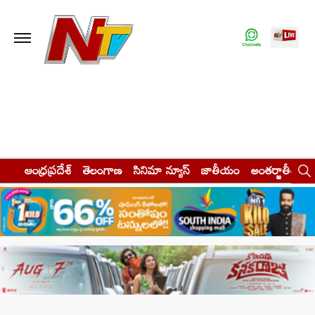
ఆంధ్రప్రదేశ్
తెలంగాణ
సినిమా న్యూస్
జాతీయం
అంతర్జాతీయం