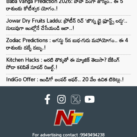
Baba Vanga Prediction 2026: బాబా వంగా జోస్యం.. ఈ 5
రాశులకు కోటీశ్వర యోగం.!
Jowar Dry Fruits Laddu: ప్రోటీన్ రిచ్ ‘జొన్న డ్రై ఫ్రూప్ట్స్ లడ్డు’..
సులువుగా ఇంట్లోనే చేసేయండి ఇలా..!
Zodiac Predictions : ఆగస్టు 5న బుధ-గురు మహాయోగం.. ఈ 4
రాశులకు డబ్బే డబ్బు.!
Kitchen Hacks : అరటి తొక్కతో ఈ మ్యాజిక్ తెలుసా? బేకింగ్
సోడా కలిపితే సూపర్ రిజల్ట్.!
IndiGo Offer : ఇండిగో బంపర్ ఆఫర్.. 20 వేల ఉచిత టికెట్లు.!
For advertising contact :9949494238