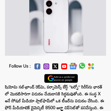
Follow Us :
Add as a preferred
source on google
షియోమి సబ్-బ్రాండ్ రెడ్‌మి, పర్ఫామెన్స్ బేస్డ్ “టర్బో” సిరీస్‌ను భారత్
లో మొదటిసారిగా విడుదల చేయడానికి సిద్ధమవుతోంది. ఈ సంస్థ X
అనే సోషల్ మీడియా ప్లాట్‌ఫామ్‌లో ఒక టీజర్‌ను విడుదల చేసింది. ఈ
ఫోన్ మీడియాటెక్ డైమెన్సిటీ 8500 అల్ట్రా చిప్‌సెట్‌తో పనిచేస్తుంది. ఈ