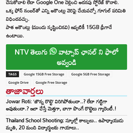
చేసుకోవాలి లేదా Google One చెల్లించి అదనపు స్టోరేజ్ కొనాలి.
ఒక్క ఫోన్ నంబర్‌తో ఎన్ని అకౌంట్లు వెరిఫై చేయవచ్చో గూగుల్ పరిమితి
విధించవచ్చు.
పాత అకౌంట్లు (ముందు సృష్టించినవి) ఇప్పటికీ 15GB ఫ్రీగానే
ఉంటాయి.
NTV తెలుగు
వాట్సాప్ ఛానల్ ని ఫాలో
అవ్వండి
TAGS
Google 15GB Free Storage
Google 5GB Free Storage
Google Drive
Google Free Storage
తాజావార్తలు
Jowar Roti: ‘జొన్న రొట్టె’ విరిగిపోతుందా..? లేదా గట్టిగా
అవుతుందా.? ఇలా చేస్తే మెత్తగా, బాగా పొంగే రొట్టెలు గ్యారెంటీ.!
Thailand School Shooting: స్కూల్లో కాల్పులు.. ఉపాధ్యాయుడు
మృతి, 20 మంది విద్యార్థులకు గాయాలు..