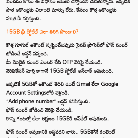
పెంచడం కోసం ఈ విధానం అమలు చేస్తోందని చెబుతున్నారు. ఇప్పటికి
పాత అకౌంట్లకు ఎలాంటి మార్పు లేదు. కేవలం కొత్త అకౌంట్లకు
మాత్రమే వర్తిస్తుంది.
15GB ఫ్రీ స్టోరేజ్ ఎలా తిరిగి పొందాలి?
కొత్త గూగుల్ అకౌంట్ సృష్టించేటప్పుడు సైనప్ ప్రాసెస్‌లో ఫోన్ నంబర్
జోడించే ఆప్షన్ వస్తుంది.
మీ మొబైల్ నంబర్ ఎంటర్ చేసి OTP వెరిఫై చేయండి.
వెరిఫికేషన్ పూర్తి కాగానే 15GB స్టోరేజ్ అన్‌లాక్ అవుతుంది.
ఇప్పటికే 5GBతో అకౌంట్ తెరిచి ఉంటే Gmail లేదా Google
Account Settingsలోకి వెళ్లండి.
“Add phone number” ఆప్షన్ కనిపిస్తుంది.
ఫోన్ నంబర్ జోడించి వెరిఫై చేయండి.
కొన్ని గంటల్లో లేదా తక్షణం 15GBకి అప్‌డేట్ అవుతుంది.
ఫోన్ నంబర్ ఇవ్వడానికి ఇష్టపడని వారు.. 5GBతోనే కంటెంట్