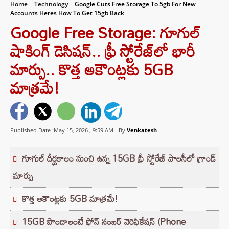
Home
Technology
Google Cuts Free Storage To 5gb For New
Accounts Heres How To Get 15gb Back
Google Free Storage: గూగుల్
షాకింగ్ డెసిషన్.. ఫ్రీ స్టోరేజ్‌లో భారీ
మార్పు.. కొత్త అకౌంట్లకు 5GB
మాత్రమే!
Published Date :May 15, 2026 ,
9:59 AM
By
Venkatesh
గూగుల్ దీర్ఘకాలం నుంచి ఉన్న 15GB ఫ్రీ స్టోరేజ్ పాలసీలో గ్రాండ్
మార్పు
కొత్త అకౌంట్లకు 5GB మాత్రమే!
15GB పొందాలంటే ఫోన్ నంబర్ వెరిఫికేషన్ (Phone