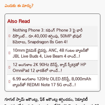
ఎందుకు ఈ మార్పు?
Also Read
Nothing Phone 3: నథింగ్ Phone 3 పై భారీ
డిస్కౌంట్.. రూ.40,000 తగ్గింపు, 50MP ట్రిపుల్
కెమెరాలు, Snapdragon 8s Gen 4!
10mm డైనమిక్ డ్రైవర్లు, ANC, 48 గంటల బ్యాటరీతో
JBL Live Buds 4, Live Beam 4 లాంచ్..!
12 అంగుళాల 2K 90Hz డిస్‌ప్లే, క్వాడ్ స్పీకర్లతో HP
OmniPad 12 భారత్‌లో లాంచ్..!
6.99 అంగుళాల 120Hz OLED డిస్‌ప్లే, 8,000mAh
బ్యాటరీతో REDMI Note 17 5G లాంచ్..!
గూగుల్ స్పామ్ అకౌంట్లు, ఫేక్ అకౌంట్లు తగ్గించడం, సెక్యూరిటీ