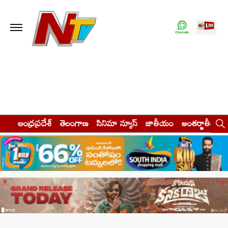
ఆంధ్రప్రదేశ్
తెలంగాణ
సినిమా న్యూస్
జాతీయం
అంతర్జాతీయం