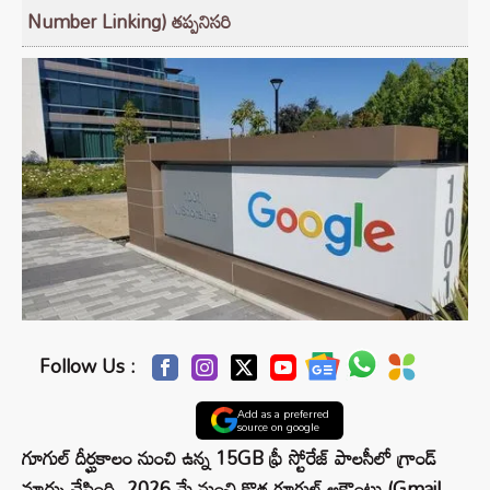
Number Linking) తప్పనిసరి
Follow Us :
Add as a preferred
source on google
గూగుల్ దీర్ఘకాలం నుంచి ఉన్న 15GB ఫ్రీ స్టోరేజ్ పాలసీలో గ్రాండ్
మార్పు చేసింది. 2026 మే నుంచి కొత్త గూగుల్ అకౌంట్లు (Gmail,