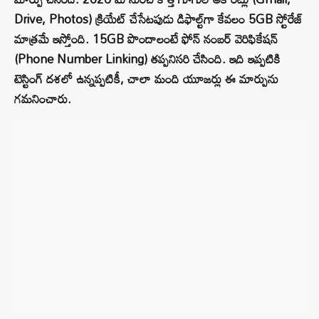
Drive, Photos) క్రియేట్ చేసేటపుడు డిఫాల్ట్‌గా కేవలం 5GB స్టోరేజ్
మాత్రమే ఇస్తోంది. 15GB పొందాలంటే ఫోన్ నంబర్ వెరిఫికేషన్
(Phone Number Linking) తప్పనిసరి చేసింది. ఇది ఇప్పటికి
టెస్టింగ్ దశలో ఉన్నప్పటికీ, చాలా మంది యూజర్లు ఈ మార్పును
గమనించారు.