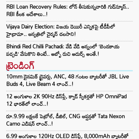
RBI Loan Recovery Rules: లోన్ తీసుకున్నవారికి గుడ్‌న్యూస్..
RBI కీలక ఆదేశాలు..!
Vijaya Dairy Election: విజయ డెయిరీ ఎన్నికపై టీడీపీలో
హైడ్రామా.. ఆస్పత్రిలో చైర్మన్ చలసాని!
Bhindi Red Chilli Pachadi: వేడి వేడి అన్నంలో ‘బెండకాయ
పచ్చడి’ వేసుకొని తింటే.. అబ్బో రుచి అదుర్స్ అంతే.!
ట్రెండింగ్‌
10mm డైనమిక్ డ్రైవర్లు, ANC, 48 గంటల బ్యాటరీతో JBL Live
Buds 4, Live Beam 4 లాంచ్..!
12 అంగుళాల 2K 90Hz డిస్‌ప్లే, క్వాడ్ స్పీకర్లతో HP OmniPad
12 భారత్‌లో లాంచ్..!
రూ.9.99 లక్షలకే పెట్రోల్, డీజిల్, CNG ఆప్షన్లతో Tata Nexon
Camo ఎడిషన్ లాంచ్..!
6.99 అంగుళాల 120Hz OLED డిస్‌ప్లే, 8,000mAh బ్యాటరీతో