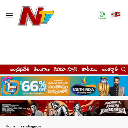
ఆంధ్రప్రదేశ్
తెలంగాణ
సినిమా న్యూస్
జాతీయం
అంతర్జాతీయం
Home
Trendingnow