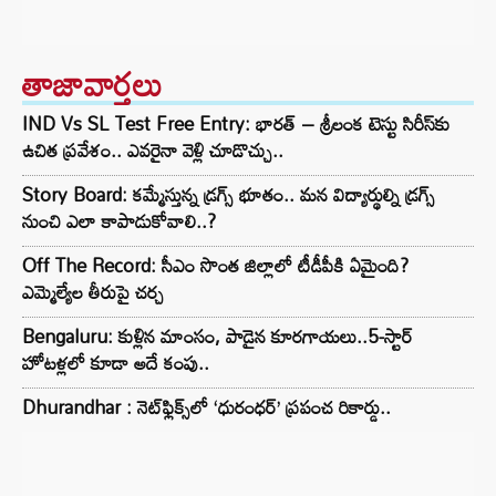
తాజావార్తలు
IND Vs SL Test Free Entry: భారత్ – శ్రీలంక టెస్టు సిరీస్‌కు
ఉచిత ప్రవేశం.. ఎవరైనా వెళ్లి చూడొచ్చు..
Story Board: కమ్మేస్తున్న డ్రగ్స్ భూతం.. మన విద్యార్థుల్ని డ్రగ్స్
నుంచి ఎలా కాపాడుకోవాలి..?
Off The Record: సీఎం సొంత జిల్లాలో టీడీపీకి ఏమైంది?
ఎమ్మెల్యేల తీరుపై చర్చ
Bengaluru: కుళ్లిన మాంసం, పాడైన కూరగాయలు..5-స్టార్
హోటళ్లలో కూడా అదే కంపు..
Dhurandhar : నెట్‌ఫ్లిక్స్‌లో ‘ధురంధర్’ ప్రపంచ రికార్డు..