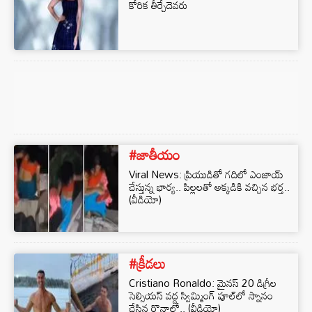
కోరిక తీర్చేదెవరు
#జాతీయం
Viral News: ప్రియుడితో గదిలో ఎంజాయ్
చేస్తున్న భార్య.. పిల్లలతో అక్కడికి వచ్చిన భర్త..
(వీడియో)
#క్రీడలు
Cristiano Ronaldo: మైనస్ 20 డిగ్రీల
సెల్సియస్ వద్ద స్విమ్మింగ్ పూల్‌లో స్నానం
చేసిన రొనాల్డో.. (వీడియో)