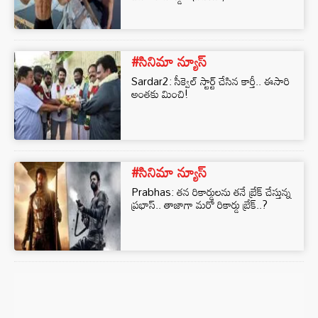
#సినిమా న్యూస్
Sardar2: సీక్వెల్ స్టార్ట్ చేసిన కార్తీ.. ఈసారి
అంతకు మించి!
#సినిమా న్యూస్
Prabhas: తన రికార్డులను తనే బ్రేక్ చేస్తున్న
ప్రభాస్.. తాజాగా మరో రికార్డు బ్రేక్..?