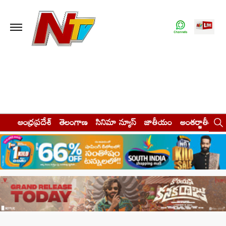
ఆంధ్రప్రదేశ్
తెలంగాణ
సినిమా న్యూస్
జాతీయం
అంతర్జాతీయం