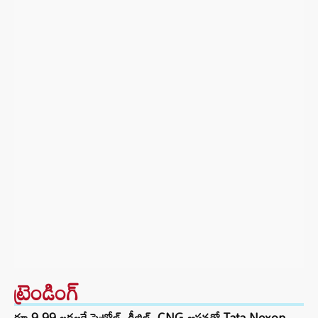
ట్రెండింగ్‌
రూ.9.99 లక్షలకే పెట్రోల్, డీజిల్, CNG ఆప్షన్లతో Tata Nexon