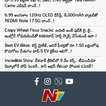
Camo ఎడిషన్ లాంచ్..!
6.99 అంగుళాల 120Hz OLED డిస్‌ప్లే, 8,000mAh బ్యాటరీతో
REDMI Note 17 5G లాంచ్..!
Crispy Wheat Flour Snacks: బయటి జంక్ ఫుడ్‌కి బై..బై..
ఇంట్లోనే గోధుమపిండితో కరకరలాడే హెల్తీ స్నాక్స్ చేసేయండి ఇలా.!
Best EV Bikes: బెస్ట్ మైలేజ్, అదిరే ఫీచర్లతో రూ.1.50 లక్షలలోపు
కొనుగోలు చేయగల టాప్-5 EV బైక్‌లు ఇదిగో..!
Incredible Story: దేశవాళీ క్రికెట్‌లో 9 వేల రన్స్.. టీమిండియా
డెబ్యూలోనే హాఫ్ సెంచరీ.. కానీ అడ్రస్ లేకుండా పోయిన ఓపెనర్!