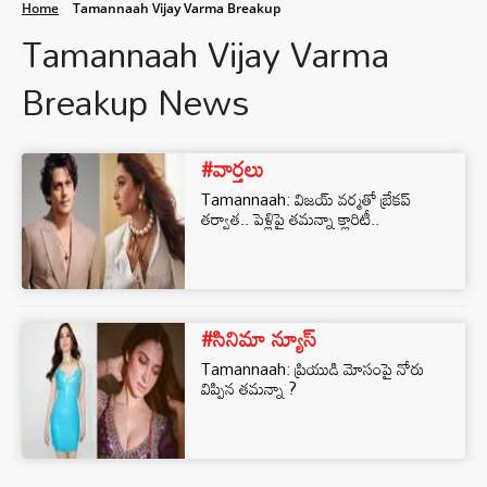
Home
Tamannaah Vijay Varma Breakup
Tamannaah Vijay Varma
Breakup News
#వార్తలు
Tamannaah: విజయ్ వర్మతో బ్రేకప్
తర్వాత.. పెళ్లిపై తమన్నా క్లారిటీ..
#సినిమా న్యూస్
Tamannaah: ప్రియుడి మోసంపై నోరు
విప్పిన తమన్నా ?