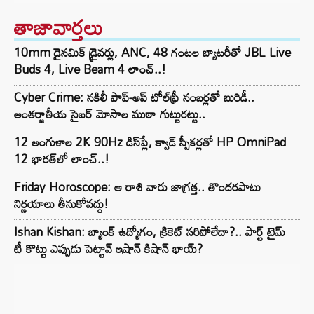
తాజావార్తలు
10mm డైనమిక్ డ్రైవర్లు, ANC, 48 గంటల బ్యాటరీతో JBL Live
Buds 4, Live Beam 4 లాంచ్..!
Cyber Crime: నకిలీ పాప్-అప్ టోల్‌ఫ్రీ నంబర్లతో బురిడీ..
అంతర్జాతీయ సైబర్ మోసాల ముఠా గుట్టురట్టు..
12 అంగుళాల 2K 90Hz డిస్‌ప్లే, క్వాడ్ స్పీకర్లతో HP OmniPad
12 భారత్‌లో లాంచ్..!
Friday Horoscope: ఆ రాశి వారు జాగ్రత్త.. తొందరపాటు
నిర్ణయాలు తీసుకోవద్దు!
Ishan Kishan: బ్యాంక్ ఉద్యోగం, క్రికెట్ సరిపోలేదా?.. పార్ట్ టైమ్
టీ కొట్టు ఎప్పుడు పెట్టావ్ ఇషాన్ కిషాన్ భాయ్‌?