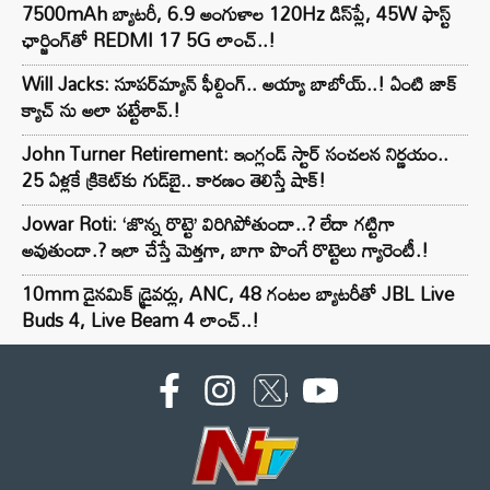
7500mAh బ్యాటరీ, 6.9 అంగుళాల 120Hz డిస్‌ప్లే, 45W ఫాస్ట్
ఛార్జింగ్‌తో REDMI 17 5G లాంచ్..!
Will Jacks: సూపర్‌మ్యాన్ ఫీల్డింగ్.. అయ్యా బాబోయ్..! ఏంటి జాక్
క్యాచ్ ను అలా పట్టేశావ్.!
John Turner Retirement: ఇంగ్లండ్ స్టార్ సంచలన నిర్ణయం..
25 ఏళ్లకే క్రికెట్‌కు గుడ్‌బై.. కారణం తెలిస్తే షాక్!
Jowar Roti: ‘జొన్న రొట్టె’ విరిగిపోతుందా..? లేదా గట్టిగా
అవుతుందా.? ఇలా చేస్తే మెత్తగా, బాగా పొంగే రొట్టెలు గ్యారెంటీ.!
10mm డైనమిక్ డ్రైవర్లు, ANC, 48 గంటల బ్యాటరీతో JBL Live
Buds 4, Live Beam 4 లాంచ్..!