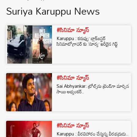
Suriya Karuppu News
#సినిమా న్యూస్
Karuppu : కరుప్పు’ బ్లాక్‌బస్టర్
సినిమాటోగ్రాఫర్ కు ‘సూర్య’ ఖరీదైన గిఫ్ట్
#సినిమా న్యూస్
Sai Abhyankar: ట్రోల్స్‌ను ట్రెండ్‌గా మార్చిన
సాయి అభ్యంకర్..
#సినిమా న్యూస్
Karuppu : వీరవిహారం చేస్తున్న వీరభద్రుడు..