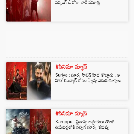
వర్కింగ్ డే రోజు భారీ వసూళ్లు
#సినిమా న్యూస్
Suriya : సూర్య సాలిడ్ హిట్ కొట్టాడు.. ఆ
హీరో కంబ్యాక్ కోసం ఫ్యాన్స్ ఎదురుచూపులు
#సినిమా న్యూస్
Karuppu : ఫైనాన్స్ అడ్డంకులు తొలగి
థియేటర్లలోకి వచ్చిన సూర్య ‘కరుప్పు’