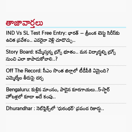
తాజావార్తలు
IND Vs SL Test Free Entry: భారత్ – శ్రీలంక టెస్టు సిరీస్‌కు
ఉచిత ప్రవేశం.. ఎవరైనా వెళ్లి చూడొచ్చు..
Story Board: కమ్మేస్తున్న డ్రగ్స్ భూతం.. మన విద్యార్థుల్ని డ్రగ్స్
నుంచి ఎలా కాపాడుకోవాలి..?
Off The Record: సీఎం సొంత జిల్లాలో టీడీపీకి ఏమైంది?
ఎమ్మెల్యేల తీరుపై చర్చ
Bengaluru: కుళ్లిన మాంసం, పాడైన కూరగాయలు..5-స్టార్
హోటళ్లలో కూడా అదే కంపు..
Dhurandhar : నెట్‌ఫ్లిక్స్‌లో ‘ధురంధర్’ ప్రపంచ రికార్డు..