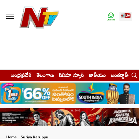
ఆంధ్రప్రదేశ్
తెలంగాణ
సినిమా న్యూస్
జాతీయం
అంతర్జాతీయం
Home
Suriya Karuppu