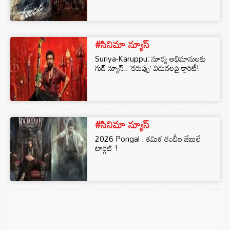
#సినిమా న్యూస్
Suriya-Karuppu: సూర్య అభిమానులకు
గుడ్ న్యూస్.. ‘కరుప్పు’ విడుదలపై క్లారిటీ!
#సినిమా న్యూస్
2026 Pongal : తమిళ తంబీల జేబులే
టార్గెట్ !