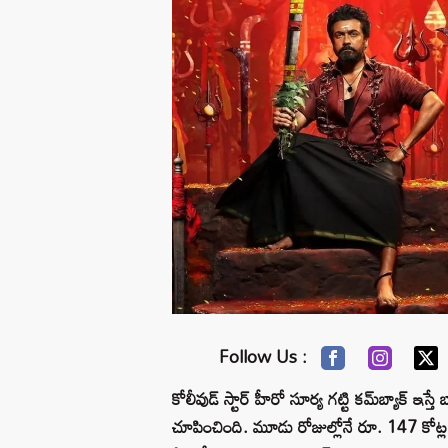
Follow Us :
కోలీవుడ్ స్టార్ హీరో సూర్య గట్టి కమ్‌బ్యాక్ ఇస్
చూపించింది
.
మూడు రోజుల్లోనే రూ. 147 కోట్ల గ