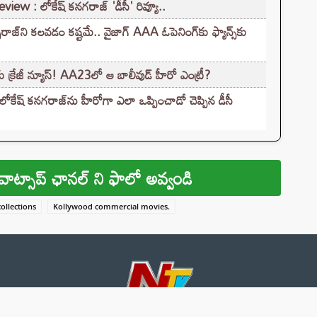
 : లోకేష్ కనగరాజ్ 'డీసీ' రివ్యూ..
‌ని కలవడం కష్టమే.. వైజాగ్ AAA ఓపెనింగ్‌కు ఫ్యాన్స్‌కు
‌కు క్రేజీ న్యూస్! AA23లో ఆ బాలీవుడ్ హీరో ఎంట్రీ?
లోకేష్ కనగరాజ్‌ను హీరోగా ఎలా ఒప్పించాడో చెప్పిన డీసీ
వాట్సాప్ ఛానల్ ని ఫాలో అవ్వండి
ollections
Kollywood commercial movies.