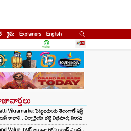
ల్
క్రైమ్
Explainers
English
ాజావార్తలు
tti Vikramarka: పెట్టుబడులకు తెలంగాణే ఫస్ట్
ిస్ కావాలి.. ఎన్నారైలకు భట్టి విక్రమార్క పిలుపు
nd Value: రిటైర్ అయినా తగ్గని బ్రాండ్ విలువ..