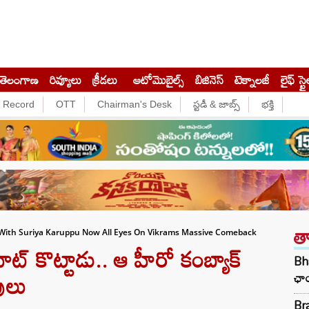
తెలంగాణ
రివ్యూలు
క్రీడలు
ఆటోమొబైల్స్
బిజినెస్‌
టెక్నాలజీ
లైఫ్ స్టై
e Record
OTT
Chairman's Desk
స్టడీ & జాబ్స్
భక్తి
త
 With Suriya Karuppu Now All Eyes On Vikrams Massive Comeback
ిట్ కొట్టాడు.. ఆ హీరో కంబ్యాక్
Bha
పులు
ఛాయ
Bra