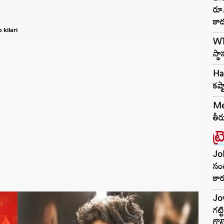
రూ.
కా
 kilari
WTC
స్థ
Har
కష్
Met
తీర
ట్
Joh
సంచ
కార
Jow
గట్
రొట్