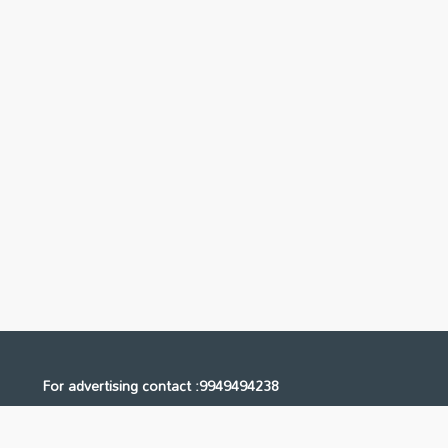
For advertising contact :9949494238
Email: digital@ntvnetwork.com