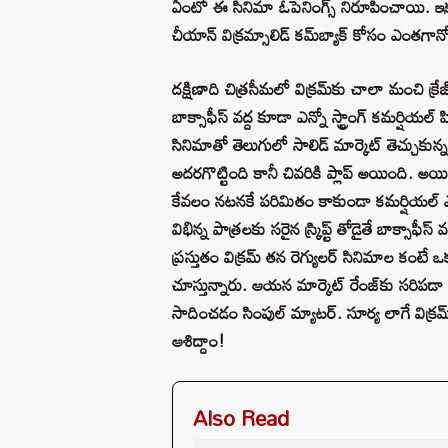
ఏంటో ఈ సినిమా ఓపెనింగ్స్ నిరూపించాయి. ఇక 
చీయాన్ విక్రమ్సాలిడ్ కమ్‌బ్యాక్ కోసం ఎంతగాన
దక్షిణాది చిత్రసీమలో విక్రమ్‌కు చాలా మంచి క్
బాక్సాఫీస్ వద్ద కూడా ఎన్నో స్ట్రాంగ్ కమర్షియల్
సినిమాతో తెలుగులో సాలిడ్ మార్కెట్ తెచ్చుకున్
అదరగొట్టింది కానీ చివరికి ప్లాప్ అయింది. అయ
కేవలం నటనకే పరిమితం కాకుండా కమర్షియల్ ఎలిమ
విభిన్న పాత్రలకు సరైన స్క్రిప్ట్ తోడైతే బాక్సా
ప్రస్తుతం విక్రమ్ తన రెగ్యులర్ సినిమాల కంటే ఒక 
చూస్తున్నారు. ఆయన మార్కెట్ రేంజ్‌కు సరిపడా సర
సాదించడం సింపుల్ మ్యాటర్. సూర్య లాగే విక్రమ్ 
ఆశిద్దాం!
Also Read