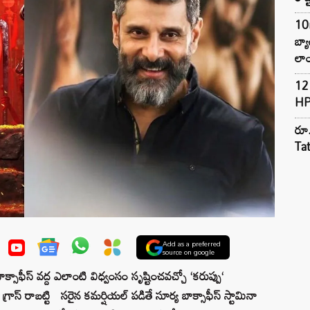
10
బ్
లాం
12 
HP
రూ.
Ta
Add as a preferred
source on google
తే బాక్సాఫీస్ వద్ద ఎలాంటి విధ్వంసం సృష్టించవచ్చో
‘
కరుప్పు
‘
్రాస్ రాబట్టి సరైన కమర్షియల్ పడితే సూర్య బాక్సాఫీస్ స్టామినా