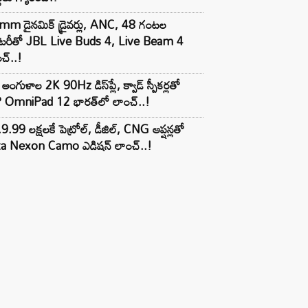
mm డైనమిక్ డ్రైవర్లు, ANC, 48 గంటల
యాటరీతో JBL Live Buds 4, Live Beam 4
చ్..!
అంగుళాల 2K 90Hz డిస్‌ప్లే, క్వాడ్ స్పీకర్లతో
 OmniPad 12 భారత్‌లో లాంచ్..!
9.99 లక్షలకే పెట్రోల్, డీజిల్, CNG ఆప్షన్లతో
ta Nexon Camo ఎడిషన్ లాంచ్..!