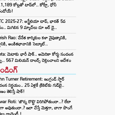
1,189 కోట్లతో టాప్‌లో.. కోహ్లీ, ధోనీ
దండోయ్!
 2025-27: ఆస్ట్రేలియా టాప్, భారత్ 5వ
ానం.. మిగిలిన 9 మ్యాచ్‌లు డూ ఆర్ డై..
ish Rao: చేనేత కార్మికుల కళా నైపుణ్యానికి,
టానికి, అంకితభావానికి సెల్యూట్..
a: మెటాకు భారీ షాక్.. అమెరికా కోర్టు సంచలన
్పు.. 567 మిలియన్ డాలర్స్ చెల్లించాలని ఆదేశం
రెండింగ్‌
n Turner Retirement: ఇంగ్లండ్ స్టార్
లన నిర్ణయం.. 25 ఏళ్లకే క్రికెట్‌కు గుడ్‌బై..
ణం తెలిస్తే షాక్!
ar Roti: ‘జొన్న రొట్టె’ విరిగిపోతుందా..? లేదా
టిగా అవుతుందా.? ఇలా చేస్తే మెత్తగా, బాగా పొంగే
టెలు గ్యారెంటీ.!