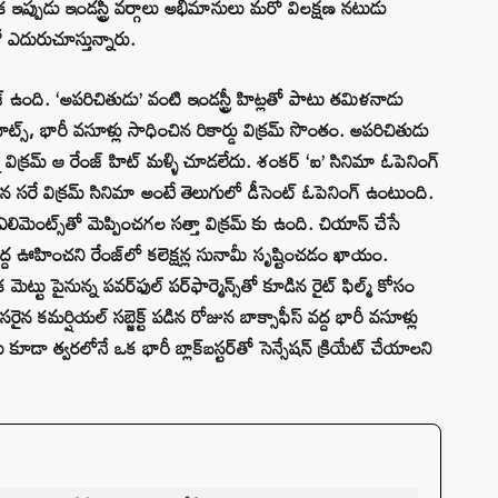
ఇప్పుడు ఇండస్ట్రీ వర్గాలు అభిమానులు మరో విలక్షణ నటుడు
ో ఎదురుచూస్తున్నారు.
రేజ్ ఉంది. ‘అపరిచితుడు’ వంటి ఇండస్ట్రీ హిట్లతో పాటు తమిళనాడు
 హిట్స్, భారీ వసూళ్లు సాధించిన రికార్డు విక్రమ్ సొంతం. అపరిచితుడు
న విక్రమ్ ఆ రేంజ్ హిట్ మళ్ళి చూడలేదు. శంకర్ ‘ఐ’ సినిమా ఓపెనింగ్
ిన సరే విక్రమ్ సినిమా అంటే తెలుగులో డీసెంట్ ఓపెనింగ్ ఉంటుంది.
ెంట్స్‌తో మెప్పించగల సత్తా విక్రమ్ కు ఉంది. చియాన్ చేసే
ఫీస్ వద్ద ఊహించని రేంజ్‌లో కలెక్షన్ల సునామీ సృష్టించడం ఖాయం.
మెట్టు పైనున్న పవర్‌ఫుల్ పర్‌ఫార్మెన్స్‌తో కూడిన రైట్ ఫిల్మ్ కోసం
ైన కమర్షియల్ సబ్జెక్ట్ పడిన రోజున బాక్సాఫీస్ వద్ద భారీ వసూళ్లు
కూడా త్వరలోనే ఒక భారీ బ్లాక్‌బస్టర్‌తో సెన్సేషన్ క్రియేట్ చేయాలని