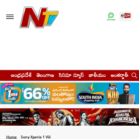
ఆంధ్రప్రదేశ్
తెలంగాణ
సినిమా న్యూస్
జాతీయం
అంతర్జాతీయం
Home
Sony Xperia 1 Viii