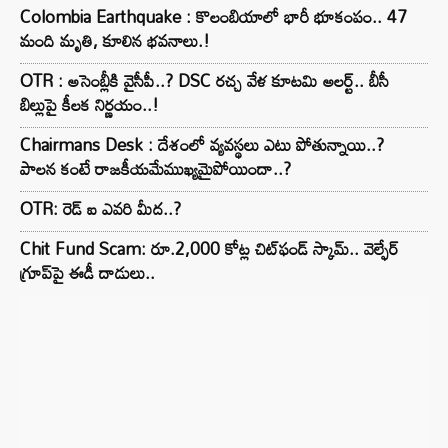
Colombia Earthquake : కొలంబియాలో భారీ భూకంపం.. 47
మంది మృతి, కూలిన భవనాలు.!
OTR : అసెంబ్లీకి వైసీపీ..? DSC రచ్చ వేళ కూటమి అలర్ట్.. బీసీ
బిల్లుపై కీలక నిర్ణయం..!
Chairmans Desk : దేశంలో వ్యవస్థలు ఎటు పోతున్నాయి..?
పాలన కంటే రాజకీయమేముఖ్యమైపోయిందా..?
OTR: రెడ్ ఐ ఎవరి మీద..?
Chit Fund Scam: రూ.2,000 కోట్ల చిట్‌ఫండ్ స్కామ్.. వెల్ఫేర్
గ్రూప్‌పై ఈడీ దాడులు..