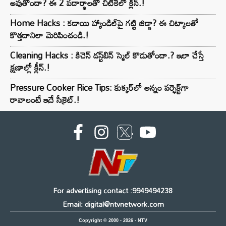
అవుతోందా? ఈ 2 పదార్థాలతో చిటికెలో క్లీన్.!
Home Hacks : కడాయి హ్యాండిల్‌పై గట్టి జిడ్డా? ఈ చిట్కాలతో
కొత్తదానిలా మెరిపించండి.!
Cleaning Hacks : కిచెన్ డస్ట్‌బిన్ స్మెల్ కొడుతోందా.? ఇలా చేస్తే
క్షణాల్లో క్లీన్.!
Pressure Cooker Rice Tips: కుక్కర్‌లో అన్నం పర్ఫెక్ట్‌గా
రావాలంటే ఇదే సీక్రెట్.!
For advertising contact :9949494238
Email: digital@ntvnetwork.com
Copyright © 2000 - 2026 - NTV