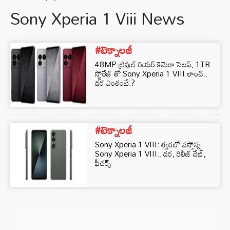
Sony Xperia 1 Viii News
#టెక్నాలజీ
48MP ట్రిపుల్ రియర్ కెమెరా సెటప్, 1TB
స్టోరేజ్ తో Sony Xperia 1 VIII లాంచ్..
ధర ఎంతంటే.?
#టెక్నాలజీ
Sony Xperia 1 VIII: త్వరలో వస్తోన్న
Sony Xperia 1 VIII.. ధర, రిలీజ్ డేట్,
ఫీచర్స్