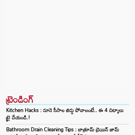
ట్రెండింగ్‌
Kitchen Hacks : నూనె సీసాల జిడ్డు పోవాలంటే.. ఈ 4 చిట్కాలు
ట్రై చేయండి.!
Bathroom Drain Cleaning Tips : బాత్రూమ్ డ్రెయిన్ జామ్