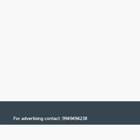
For advertising contact :9949494238
Email: digital@ntvnetwork.com