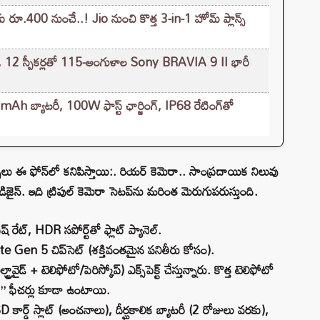
కు రూ.400 నుంచే..! Jio నుంచి కొత్త 3-in-1 హోమ్ ప్లాన్స్
్లే, 12 స్పీకర్లతో 115-అంగుళాల Sony BRAVIA 9 II భారీ
Ah బ్యాటరీ, 100W ఫాస్ట్ ఛార్జింగ్‌, IP68 రేటింగ్‌తో
 ఈ ఫోన్‌లో కనిపిస్తాయి:. రియర్ కెమెరా.. సాంప్రదాయిక నిలువు
డ్ డిజైన్. ఇది ట్రిపుల్ కెమెరా సెటప్‌ను మరింత మెరుగుపరుస్తుంది.
ష్ రేట్, HDR సపోర్ట్‌తో ఫ్లాట్ ప్యానెల్.
Gen 5 చిప్‌సెట్ (శక్తివంతమైన పనితీరు కోసం).
ావైడ్ + టెలిఫోటో/పెరిస్కోప్) ఎక్స్‌పెక్ట్ చేస్తున్నారు. కొత్త టెలిఫోటో
AI” ఫీచర్లు కూడా ఉంటాయి.
కార్డ్ స్లాట్ (అంచనాలు), దీర్ఘకాలిక బ్యాటరీ (2 రోజులు వరకు),