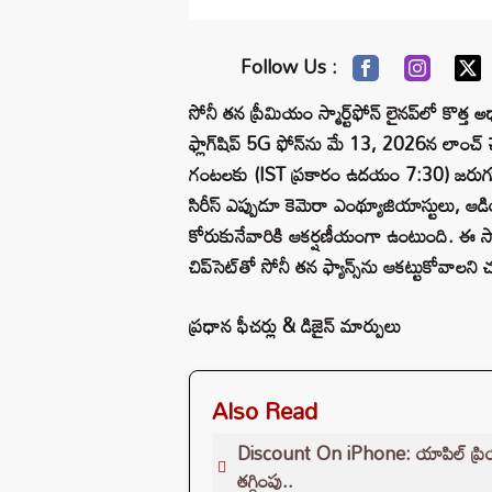
Follow Us :
సోనీ తన ప్రీమియం స్మార్ట్‌ఫోన్ లైనప్‌లో కొ
ఫ్లాగ్‌షిప్ 5G ఫోన్‌ను మే 13, 2026న ల
గంటలకు (IST ప్రకారం ఉదయం 7:30) జరుగుతుంద
సిరీస్ ఎప్పుడూ కెమెరా ఎంథ్యూజియాస్టులు, ఆడియో
కోరుకునేవారికి ఆకర్షణీయంగా ఉంటుంది. ఈ సారి మ
చిప్‌సెట్‌తో సోనీ తన ఫ్యాన్స్‌ను ఆకట్టుకోవాలని 
ప్రధాన ఫీచర్లు & డిజైన్ మార్పులు
Also Read
Discount On iPhone: యాపిల్ ప్రియులకు
తగ్గింపు..