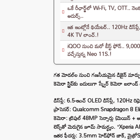
ఒకే రీఛార్జ్‌లో Wi-Fi, TV, OTT.. నెల
అదుర్స్..
ఇక ఇంట్లోనే థియేటర్.. 120Hz డిస్‌ప
4K TV లాంచ్.!
iQOO నుంచి మరో బీస్ట్ ఫోన్.. 9,000m
వచ్చేస్తున్న Neo 11S.!
గత మోడల్‌ల నుంచి గణనీయమైన డిజైన్ మార్పులు
కెమెరా స్ట్రిప్‌కు బదులుగా స్క్వేర్ కెమెరా ఐలాం
డిస్‌ప్లే: 6.5-ఇంచ్ OLED డిస్‌ప్లే, 120Hz రిఫ్రె
ప్రాసెసర్: Qualcomm Snapdragon 8 Elite 
కెమెరా: ట్రిపుల్ 48MP సెన్సార్లు (మెయిన్ + అల్ట్ర
లెన్స్‌తో మెరుగైన జూమ్ సామర్థ్యం. “Xperia 
ఇతర ఫీచర్లు: 3.5mm హెడ్‌ఫోన్ జాక్, మైక్రోSD 