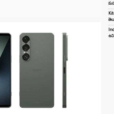
మహ
Kit
తెల
Ind
ఉచి