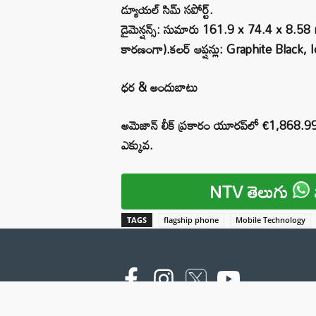
డ్యూయల్ సిమ్ సపోర్ట్.
డైమెన్షన్స్: సుమారు 161.9 x 74.4 x 8.58
కారణంగా).కలర్ ఆప్షన్లు: Graphite Black, I
ధర & అందుబాటు
అమెజాన్ లీక్ ప్రకారం యూరప్‌లో €1,868.9
ఎక్కువ.
NTV తెలుగు
TAGS
flagship phone
Mobile Technology