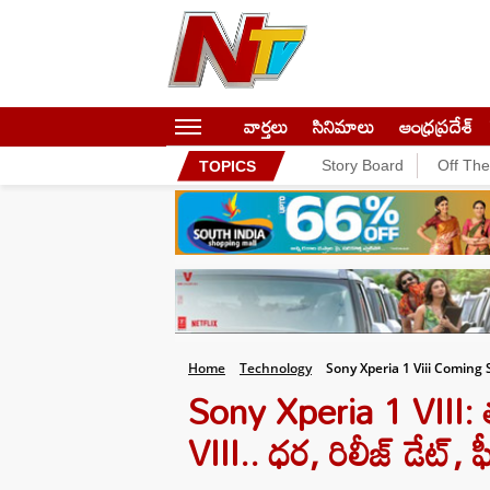
వార్తలు
సినిమాలు
ఆంధ్రప్రదేశ్
Story Board
Off Th
TOPICS
Home
Technology
Sony Xperia 1 Viii Coming
Sony Xperia 1 VIII: త
VIII.. ధర, రిలీజ్ డేట్, ఫీ