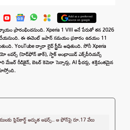
Add as a preferred
source on google
త్త అధ్యాయం ప్రారంభించనుంది. Xperia 1 VIII అనే పేరుతో తన 2026
ాంచ్ చేయనుంది. ఈ ఈవెంట్ జపాన్ సమయం ప్రకారం ఉదయం 11
ి. YouTube ద్వారా లైవ్ స్ట్రీమ్ అవుతుంది. సోనీ Xperia
 లవర్స్ (హెడ్‌ఫోన్ జాక్), స్టాక్ ఆండ్రాయిడ్ ఎక్స్‌పీరియన్స్
ేజర్ రీడిజైన్, బెటర్ కెమెరా సెన్సార్లు, AI ఫీచర్లు, శక్తివంతమైన
చూస్తోంది.
 ఫ్లిప్‌కార్ట్ అద్భుత ఆఫర్స్.. ఆ ఫోన్‌పై రూ.17 వేలు