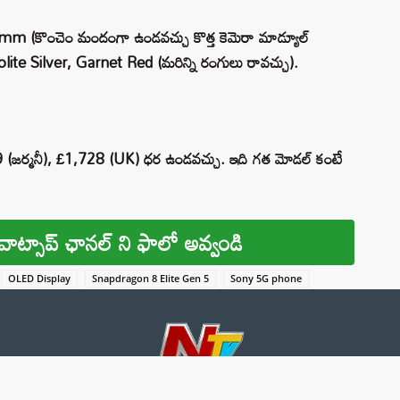
 mm (కొంచెం మందంగా ఉండవచ్చు కొత్త కెమెరా మాడ్యూల్
olite Silver, Garnet Red (మరిన్ని రంగులు రావచ్చు).
9 (జర్మనీ), £1,728 (UK) ధర ఉండవచ్చు. ఇది గత మోడల్ కంటే
వాట్సాప్ ఛానల్ ని ఫాలో అవ్వండి
OLED Display
Snapdragon 8 Elite Gen 5
Sony 5G phone