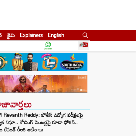
ల్
క్రైమ్
Explainers
English
ాజావార్తలు
Revanth Reddy: పోలీస్ ఉద్యోగ పరీక్షలపై
త్యేక నిఘా.. కోచింగ్ సెంటర్లపై కూడా ఫోకస్..
ం రేవంత్ కీలక ఆదేశాలు