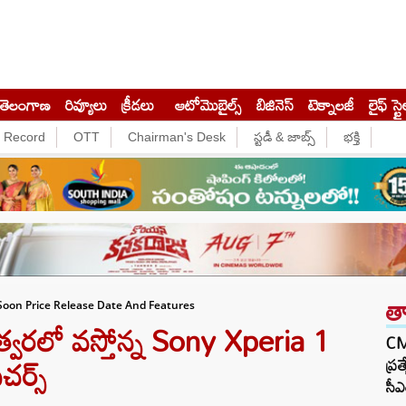
తెలంగాణ
రివ్యూలు
క్రీడలు
ఆటోమొబైల్స్
బిజినెస్‌
టెక్నాలజీ
లైఫ్ స్టై
e Record
OTT
Chairman's Desk
స్టడీ & జాబ్స్
భక్తి
త
 Soon Price Release Date And Features
్వరలో వస్తోన్న Sony Xperia 1
CM 
చర్స్
ప్ర
సీఎ