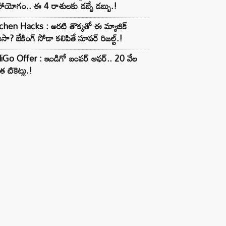
ాయోగం.. ఈ 4 రాశులకు డబ్బే డబ్బు.!
chen Hacks : అరటి తొక్కతో ఈ మ్యాజిక్
ుసా? బేకింగ్ సోడా కలిపితే సూపర్ రిజల్ట్.!
iGo Offer : ఇండిగో బంపర్ ఆఫర్.. 20 వేల
త టికెట్లు.!