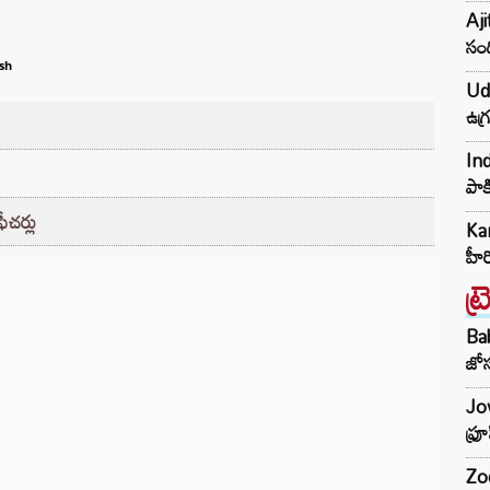
Aji
సంద
sh
Udh
ఉగ్
Ind
పాక
ీచర్లు
Kar
హీ
ట్
Ba
జోస
Jow
ఫ్ర
Zod