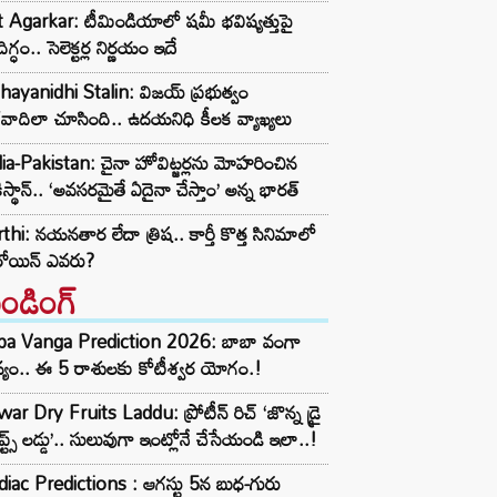
t Agarkar: టీమిండియాలో షమీ భవిష్యత్తుపై
ిగ్ధం.. సెలెక్టర్ల నిర్ణయం ఇదే
ayanidhi Stalin: విజయ్ ప్రభుత్వం
రవాదిలా చూసింది.. ఉదయనిధి కీలక వ్యాఖ్యలు
ia-Pakistan: చైనా హోవిట్జర్లను మోహరించిన
ిస్థాన్.. ‘అవసరమైతే ఏదైనా చేస్తాం’ అన్న భారత్
thi: నయనతార లేదా త్రిష.. కార్తీ కొత్త సినిమాలో
రోయిన్ ఎవరు?
రెండింగ్‌
ba Vanga Prediction 2026: బాబా వంగా
్యం.. ఈ 5 రాశులకు కోటీశ్వర యోగం.!
ar Dry Fruits Laddu: ప్రోటీన్ రిచ్ ‘జొన్న డ్రై
ూప్ట్స్ లడ్డు’.. సులువుగా ఇంట్లోనే చేసేయండి ఇలా..!
iac Predictions : ఆగస్టు 5న బుధ-గురు