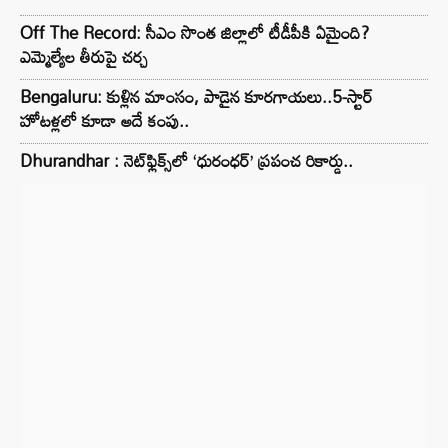
Off The Record: సీఎం సొంత జిల్లాలో టీడీపీకి ఏమైంది?
ఎమ్మెల్యేల తీరుపై చర్చ
Bengaluru: కుళ్లిన మాంసం, పాడైన కూరగాయలు..5-స్టార్
హోటళ్లలో కూడా అదే కంపు..
Dhurandhar : నెట్‌ఫ్లిక్స్‌లో ‘ధురంధర్’ ప్రపంచ రికార్డు..