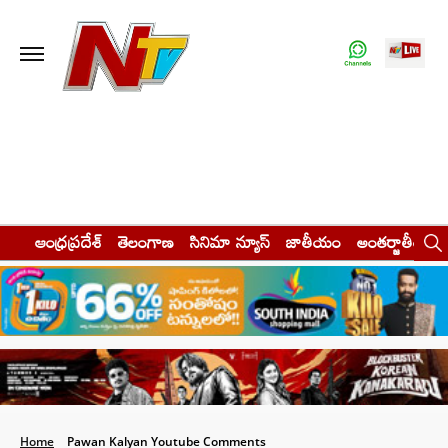
ఆంధ్రప్రదేశ్
తెలంగాణ
సినిమా న్యూస్
జాతీయం
అంతర్జాతీయం
Home
Pawan Kalyan Youtube Comments