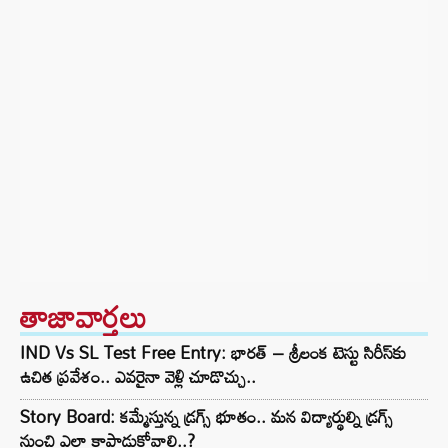
తాజావార్తలు
IND Vs SL Test Free Entry: భారత్ – శ్రీలంక టెస్టు సిరీస్‌కు
ఉచిత ప్రవేశం.. ఎవరైనా వెళ్లి చూడొచ్చు..
Story Board: కమ్మేస్తున్న డ్రగ్స్ భూతం.. మన విద్యార్థుల్ని డ్రగ్స్
నుంచి ఎలా కాపాడుకోవాలి..?