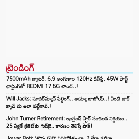
ట్రెండింగ్‌
7500mAh బ్యాటరీ, 6.9 అంగుళాల 120Hz డిస్‌ప్లే, 45W ఫాస్ట్
ఛార్జింగ్‌తో REDMI 17 5G లాంచ్..!
Will Jacks: సూపర్‌మ్యాన్ ఫీల్డింగ్.. అయ్యా బాబోయ్..! ఏంటి జాక్
క్యాచ్ ను అలా పట్టేశావ్.!
John Turner Retirement: ఇంగ్లండ్ స్టార్ సంచలన నిర్ణయం..
25 ఏళ్లకే క్రికెట్‌కు గుడ్‌బై.. కారణం తెలిస్తే షాక్!
Jowar Roti: ‘జొన్న రొట్టె’ విరిగిపోతుందా..? లేదా గట్టిగా