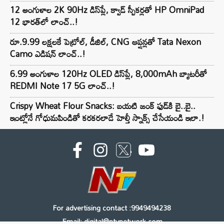
12 అంగుళాల 2K 90Hz డిస్‌ప్లే, క్వాడ్ స్పీకర్లతో HP OmniPad
12 భారత్‌లో లాంచ్..!
రూ.9.99 లక్షలకే పెట్రోల్, డీజిల్, CNG ఆప్షన్లతో Tata Nexon
Camo ఎడిషన్ లాంచ్..!
6.99 అంగుళాల 120Hz OLED డిస్‌ప్లే, 8,000mAh బ్యాటరీతో
REDMI Note 17 5G లాంచ్..!
Crispy Wheat Flour Snacks: బయటి జంక్ ఫుడ్‌కి బై..బై..
ఇంట్లోనే గోధుమపిండితో కరకరలాడే హెల్తీ స్నాక్స్ చేసేయండి ఇలా.!
For advertising contact :9949494238
Email: digital@ntvnetwork.com