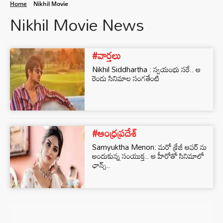
Home
Nikhil Movie
Nikhil Movie News
#వార్తలు
Nikhil Siddhartha : స్వయంభు సరే.. ఆ
రెండు సినిమాల సంగతేంటి
#ఆంధ్రప్రదేశ్
Samyuktha Menon: మరో క్రేజీ ఆఫర్ ను
అందుకున్న సంయుక్త.. ఆ హీరోతో సినిమాలో
ఛాన్స్..