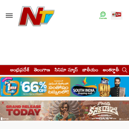
ఆంధ్రప్రదేశ్
తెలంగాణ
సినిమా న్యూస్
జాతీయం
అంతర్జాతీయం