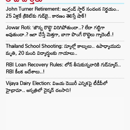
John Turner Retirement: ఇంగ్లండ్ స్టార్ సంచలన నిర్ణయం..
25 ఏళ్లకే క్రికెట్‌కు గుడ్‌బై.. కారణం తెలిస్తే షాక్!
Jowar Roti: ‘జొన్న రొట్టె’ విరిగిపోతుందా..? లేదా గట్టిగా
అవుతుందా.? ఇలా చేస్తే మెత్తగా, బాగా పొంగే రొట్టెలు గ్యారెంటీ.!
Thailand School Shooting: స్కూల్లో కాల్పులు.. ఉపాధ్యాయుడు
మృతి, 20 మంది విద్యార్థులకు గాయాలు..
RBI Loan Recovery Rules: లోన్ తీసుకున్నవారికి గుడ్‌న్యూస్..
RBI కీలక ఆదేశాలు..!
Vijaya Dairy Election: విజయ డెయిరీ ఎన్నికపై టీడీపీలో
హైడ్రామా.. ఆస్పత్రిలో చైర్మన్ చలసాని!