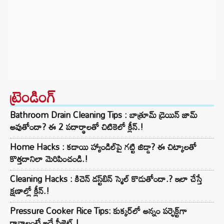
ట్రెండింగ్‌
Bathroom Drain Cleaning Tips : బాత్రూమ్ డ్రెయిన్ జామ్
అవుతోందా? ఈ 2 పదార్థాలతో చిటికెలో క్లీన్.!
Home Hacks : కడాయి హ్యాండిల్‌పై గట్టి జిడ్డా? ఈ చిట్కాలతో
కొత్తదానిలా మెరిపించండి.!
Cleaning Hacks : కిచెన్ డస్ట్‌బిన్ స్మెల్ కొడుతోందా.? ఇలా చేస్తే
క్షణాల్లో క్లీన్.!
Pressure Cooker Rice Tips: కుక్కర్‌లో అన్నం పర్ఫెక్ట్‌గా
రావాలంటే ఇదే సీక్రెట్.!