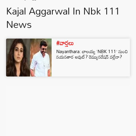
Kajal Aggarwal In Nbk 111
News
#వార్తలు
Nayanthara: బాలయ్య ‘NBK 111’ నుంచి
నయనతార అవుట్? రెమ్యునరేషన్ వల్లేనా?