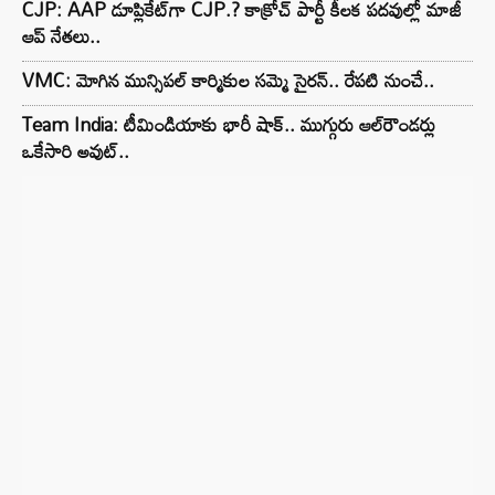
CJP: AAP డూప్లికేట్‌గా CJP.? కాక్రోచ్ పార్టీ కీలక పదవుల్లో మాజీ
ఆప్ నేతలు..
VMC: మోగిన మున్సిపల్ కార్మికుల సమ్మె సైరన్.. రేపటి నుంచే..
Team India: టీమిండియాకు భారీ షాక్.. ముగ్గురు ఆల్‌రౌండర్లు
ఒకేసారి అవుట్..