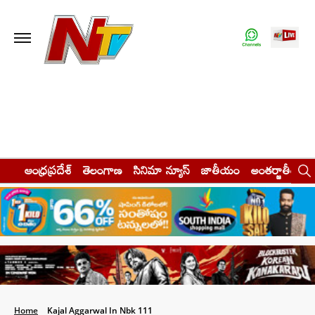
ఆంధ్రప్రదేశ్
తెలంగాణ
సినిమా న్యూస్
జాతీయం
అంతర్జాతీయం
Home
Kajal Aggarwal In Nbk 111