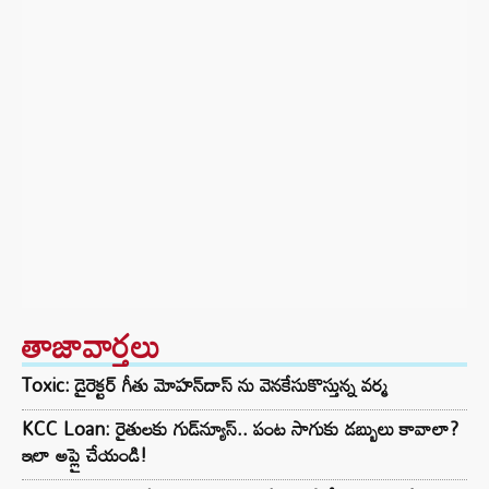
తాజావార్తలు
Toxic: డైరెక్టర్ గీతు మోహన్‌దాస్ ను వెనకేసుకొస్తున్న వర్మ
KCC Loan: రైతులకు గుడ్‌న్యూస్.. పంట సాగుకు డబ్బులు కావాలా?
ఇలా అప్లై చేయండి!