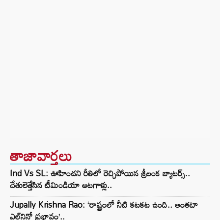
తాజావార్తలు
Ind Vs SL: ఊహించని రీతిలో రెచ్చిపోయిన శ్రీలంక బ్యాటర్స్..
చేతులెత్తేసిన టీమిండియా ఆటగాళ్లు..
Jupally Krishna Rao: ‘రాష్ట్రంలో నీటి కటకట ఉంది.. అంతటా
ఎల్‌నినో ప్రభావం’..