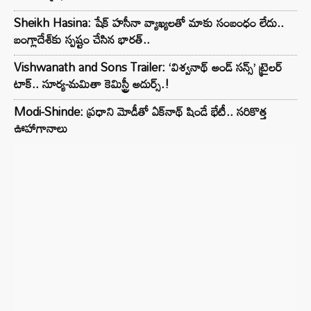
Sheikh Hasina: షేక్ హసీనా వ్యాఖ్యలతో మాకు సంబంధం లేదు..
బంగ్లాదేశ్‌కు స్పష్టం చేసిన భారత్..
Vishwanath and Sons Trailer: ‘విశ్వనాథ్ అండ్ సన్స్’ ట్రైలర్
టాక్.. సూర్య-మమితా కెమిస్ట్రీ అదుర్స్.!
Modi-Shinde: ప్రధాని మోడీతో ఏక్‌నాథ్ షిండే భేటీ.. సరికొత్త
ఊహాగానాలు