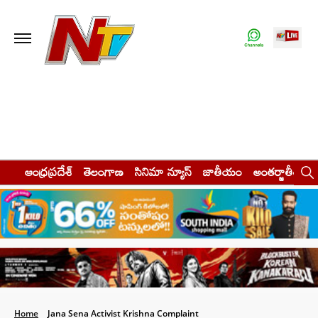
ఆంధ్రప్రదేశ్
తెలంగాణ
సినిమా న్యూస్
జాతీయం
అంతర్జాతీయం
Home
Jana Sena Activist Krishna Complaint