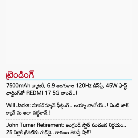
ట్రెండింగ్‌
7500mAh బ్యాటరీ, 6.9 అంగుళాల 120Hz డిస్‌ప్లే, 45W ఫాస్ట్
ఛార్జింగ్‌తో REDMI 17 5G లాంచ్..!
Will Jacks: సూపర్‌మ్యాన్ ఫీల్డింగ్.. అయ్యా బాబోయ్..! ఏంటి జాక్
క్యాచ్ ను అలా పట్టేశావ్.!
John Turner Retirement: ఇంగ్లండ్ స్టార్ సంచలన నిర్ణయం..
25 ఏళ్లకే క్రికెట్‌కు గుడ్‌బై.. కారణం తెలిస్తే షాక్!