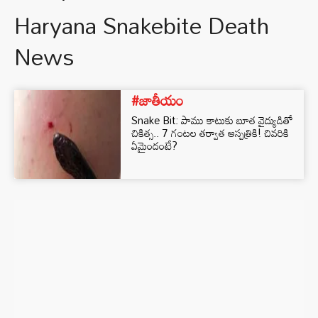
Haryana Snakebite Death
News
#జాతీయం
Snake Bit: పాము కాటుకు బూత వైద్యుడితో
చికిత్స.. 7 గంటల తర్వాత ఆస్పత్రికి! చివరికి
ఏమైందంటే?