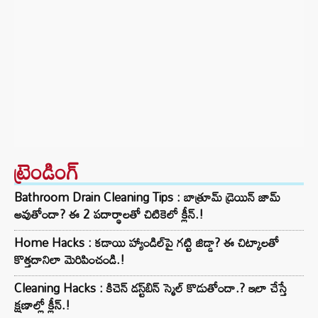
ట్రెండింగ్‌
Bathroom Drain Cleaning Tips : బాత్రూమ్ డ్రెయిన్ జామ్
అవుతోందా? ఈ 2 పదార్థాలతో చిటికెలో క్లీన్.!
Home Hacks : కడాయి హ్యాండిల్‌పై గట్టి జిడ్డా? ఈ చిట్కాలతో
కొత్తదానిలా మెరిపించండి.!
Cleaning Hacks : కిచెన్ డస్ట్‌బిన్ స్మెల్ కొడుతోందా.? ఇలా చేస్తే
క్షణాల్లో క్లీన్.!