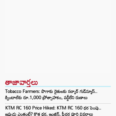
తాజావార్తలు
Tobacco Farmers: పొగాకు రైతులకు సర్కార్‌ గుడ్‌న్యూస్..
క్వింటాల్‌కు రూ.1,000 ప్రోత్సాహకం, వడ్డీలేని రుణాలు
KTM RC 160 Price Hiked: KTM RC 160 ధర పెంపు..
ఇప్పుడు ఎంతంటే? కొత్త ధర, ఇంజిన్, ఫీచర్ల పూర్తి వివరాలు