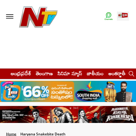
ఆంధ్రప్రదేశ్
తెలంగాణ
సినిమా న్యూస్
జాతీయం
అంతర్జాతీయం
Home
Haryana Snakebite Death