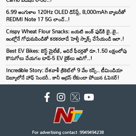
6.99 అంగుళాల 120Hz OLED డిస్‌ప్లే, 8,000mAh బ్యాటరీతో
REDMI Note 17 5G లాంచ్..!
Crispy Wheat Flour Snacks: బయటి జంక్ ఫుడ్‌కి బై..బై..
ఇంట్లోనే గోధుమపిండితో కరకరలాడే హెల్తీ స్నాక్స్ చేసేయండి ఇలా.!
Best EV Bikes: బెస్ట్ మైలేజ్, అదిరే ఫీచర్లతో రూ.1.50 లక్షలలోపు
కొనుగోలు చేయగల టాప్-5 EV బైక్‌లు ఇదిగో..!
Incredible Story: దేశవాళీ క్రికెట్‌లో 9 వేల రన్స్.. టీమిండియా
డెబ్యూలోనే హాఫ్ సెంచరీ.. కానీ అడ్రస్ లేకుండా పోయిన ఓపెనర్!
For advertising contact :9949494238