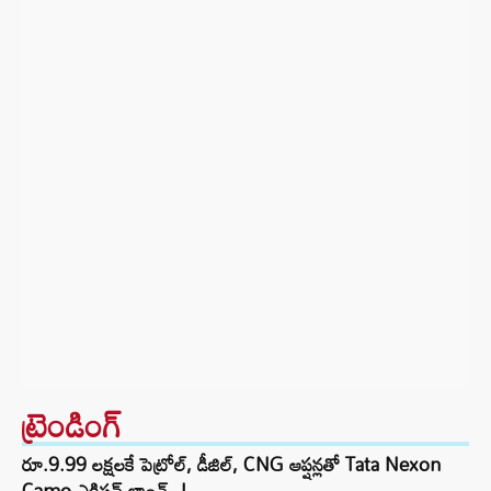
ట్రెండింగ్‌
రూ.9.99 లక్షలకే పెట్రోల్, డీజిల్, CNG ఆప్షన్లతో Tata Nexon
Camo ఎడిషన్ లాంచ్..!