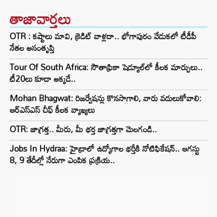
తాజావార్తలు
OTR : కష్టాలు మావి, క్రెడిట్ వాళ్లదా.. భోగాపురం వేడుకలో టీడీపీ
నేతల అసంతృప్తి
Tour Of South Africa: సౌతాఫ్రికా షెడ్యూల్‌లో కీలక మార్పులు..
టీ20లు కూడా అక్కడే..
Mohan Bhagwat: రిజర్వేషన్లు కొనసాగాలి, వారు వదులుకోవాలి:
ఆర్ఎస్ఎస్ చీఫ్ కీలక వ్యాఖ్యలు
OTR: జాగ్రత్త.. మీరు, మీ భర్త జాగ్రత్తగా మెలగండి..
Jobs In Hydraa: హైడ్రాలో ఉద్యోగాల భర్తీకి నోటిఫికేషన్.. ఆగస్టు
8, 9 తేదీల్లో నేరుగా ఎంపిక ప్రక్రియ..