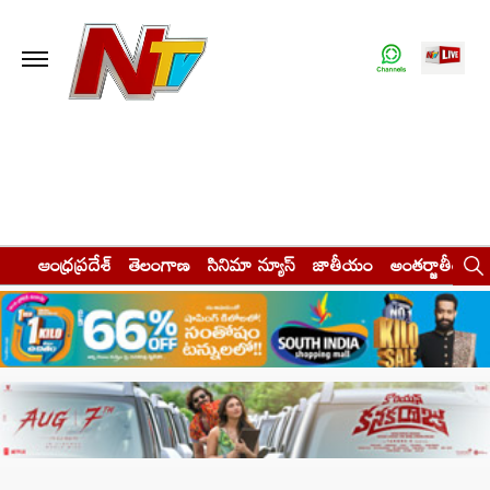
ఆంధ్రప్రదేశ్
తెలంగాణ
సినిమా న్యూస్
జాతీయం
అంతర్జాతీయం