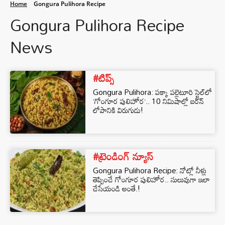
Home
Gongura Pulihora Recipe
Gongura Pulihora Recipe
News
#టిప్స్
Gongura Pulihora: పక్కా పల్లెటూరి స్టైల్‌లో
‘గోంగూర పులిహోర’.. 10 నిమిషాల్లో ఐరన్
లోపానికి విరుగుడు!
#ట్రెండింగ్ న్యూస్
Gongura Pulihora Recipe: నోట్లో నీళ్లు
తెప్పించే గోంగూర పులిహోర.. సులువుగా ఇలా
చేసేయండి అంతే.!