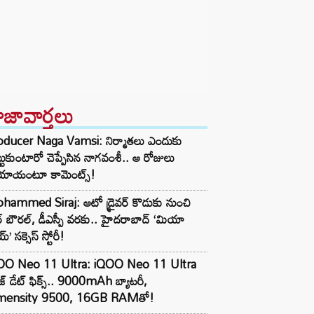
ాజావార్తలు
oducer Naga Vamsi: నిర్మాతలు ఎందుకు
్టుకుంటారో చెప్పేసిన నాగవంశీ.. ఆ రోజులు
యాయంటూ కామెంట్స్!
hammed Siraj: ఆటో డ్రైవర్ కొడుకు నుంచి
ార్ బౌరల్, డీఎస్పీ వరకు.. హైదరాబాద్ ‘మియా
్’ సక్సెస్ స్టోరీ!
OO Neo 11 Ultra: iQOO Neo 11 Ultra
ీజ్ డేట్ ఫిక్స్.. 9000mAh బ్యాటరీ,
mensity 9500, 16GB RAMతో!