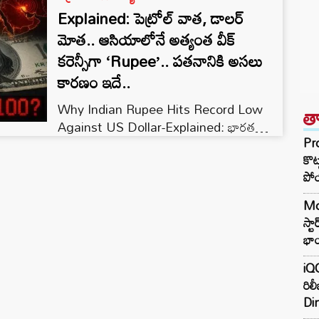
Explained: పెట్రోల్ వాత, డాలర్
మోత.. ఆసియాలోనే అత్యంత వీక్
కరెన్సీగా ‘Rupee’.. పతనానికి అసలు
కారణం ఇదే..
Why Indian Rupee Hits Record Low
త
Against US Dollar-Explained: భారత
Pr
కరెన్సీ 'రూపీ' (Rupee) విలువ అంతర్జాతీయ
కొట
మార్కెట్‌లో మునుపెన్నడూ లేనంతగా
పో
దిగజారుతోంది. బుధవారం నాటి ట్రేడింగ్‌లో
అమెరికన్ డాలర్‌తో పోలిస్తే రూపాయి విలువ
Mo
సరికొత్త జీవితకాల కనిష్ట స్థాయి అయిన 96.81కి
స్ట
పడిపోయింది. రాబోయే రోజుల్లో ఇది మరింత
భాయ
క్షీణించే అవకాశం ఉందని ఆర్థిక నిపుణులు అంచనా
వేస్తున్నారు. అయితే, రూపాయి విలువ పడిపోవడం
iQ
రిల
అనేది మన దేశంలో ఎప్పుడూ ఒక సున్నితమైన,…
Di