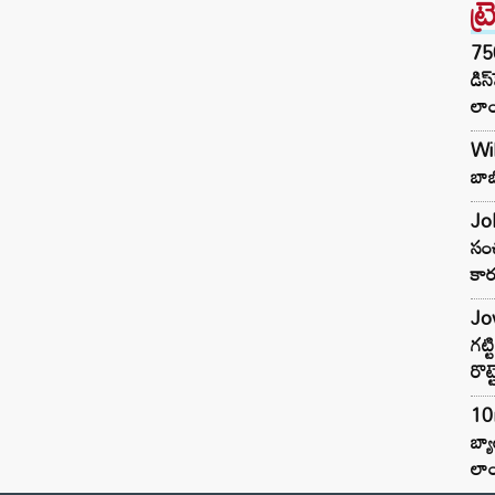
ట్
75
డిస
లాం
Wil
బాబ
Joh
సంచ
కార
Jow
గట్
రొట్
10
బ్
లాం