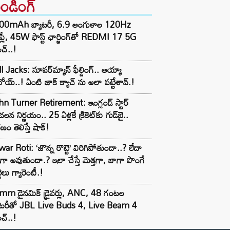
రెండింగ్‌
00mAh బ్యాటరీ, 6.9 అంగుళాల 120Hz
్‌ప్లే, 45W ఫాస్ట్ ఛార్జింగ్‌తో REDMI 17 5G
చ్..!
l Jacks: సూపర్‌మ్యాన్ ఫీల్డింగ్.. అయ్యా
ోయ్..! ఏంటి జాక్ క్యాచ్ ను అలా పట్టేశావ్.!
n Turner Retirement: ఇంగ్లండ్ స్టార్
లన నిర్ణయం.. 25 ఏళ్లకే క్రికెట్‌కు గుడ్‌బై..
ణం తెలిస్తే షాక్!
ar Roti: ‘జొన్న రొట్టె’ విరిగిపోతుందా..? లేదా
టిగా అవుతుందా.? ఇలా చేస్తే మెత్తగా, బాగా పొంగే
టెలు గ్యారెంటీ.!
mm డైనమిక్ డ్రైవర్లు, ANC, 48 గంటల
యాటరీతో JBL Live Buds 4, Live Beam 4
చ్..!