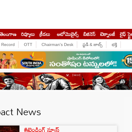
తెలంగాణ
రివ్యూలు
క్రీడలు
ఆటోమొబైల్స్
బిజినెస్‌
టెక్నాలజీ
లైఫ్ స్టై
e Record
OTT
Chairman's Desk
స్టడీ & జాబ్స్
భక్తి
mpact News
#ట్రెండింగ్ న్యూస్