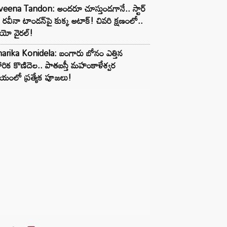
eena Tandon: అందరూ చూస్తుండగానే.. స్టార్
 రవీనా టాండన్‌పై కుక్క అటాక్! చివరి క్షణంలో..
ియో వైరల్!
arika Konidela: బంగారు బోనం ఎత్తిన
ారిక కొణిదెల.. పాతబస్తీ మహంకాళేశ్వర
యంలో ప్రత్యేక పూజలు!