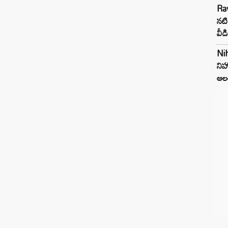
Rav
నటి
వీడ
Nih
నిహ
ఆల