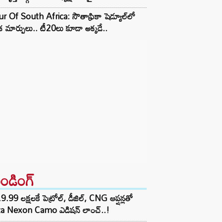
r Of South Africa: సౌతాఫ్రికా షెడ్యూల్‌లో
క మార్పులు.. టీ20లు కూడా అక్కడే..
రెండింగ్‌
9.99 లక్షలకే పెట్రోల్, డీజిల్, CNG ఆప్షన్లతో
ta Nexon Camo ఎడిషన్ లాంచ్..!