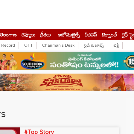
తెలంగాణ
రివ్యూలు
క్రీడలు
ఆటోమొబైల్స్
బిజినెస్‌
టెక్నాలజీ
లైఫ్ స్టై
e Record
OTT
Chairman's Desk
స్టడీ & జాబ్స్
భక్తి
ws
#Top Story