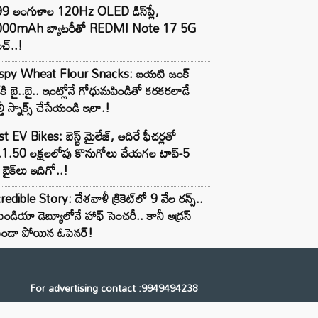
99 అంగుళాల 120Hz OLED డిస్‌ప్లే,
000mAh బ్యాటరీతో REDMI Note 17 5G
చ్..!
ispy Wheat Flour Snacks: బయటి జంక్
్‌కి బై..బై.. ఇంట్లోనే గోధుమపిండితో కరకరలాడే
్తీ స్నాక్స్ చేసేయండి ఇలా.!
t EV Bikes: బెస్ట్ మైలేజ్, అదిరే ఫీచర్లతో
.1.50 లక్షలలోపు కొనుగోలు చేయగల టాప్-5
బైక్‌లు ఇదిగో..!
redible Story: దేశవాళీ క్రికెట్‌లో 9 వేల రన్స్..
ిండియా డెబ్యూలోనే హాఫ్ సెంచరీ.. కానీ అడ్రస్
కుండా పోయిన ఓపెనర్!
For advertising contact :9949494238
Email: digital@ntvnetwork.com