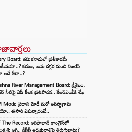
ాజావార్తలు
ory Board: తమిళనాడులో ప్రతీకారమే
జకీయమా..? కరుణ, జయ దగ్గర నుంచి విజయ్
ా అదే తీరా..?
ishna River Management Board: శ్రీశైలం,
ర్ నీటిపై ఏపీ కీలక ప్రతిపాదన.. కేఆర్ఎంబీకి లేఖ
Modi: ప్రధాని మోడీ మరో ఇన్‌స్టాగ్రామ్
ియో.. ఈసారి ఏమన్నారంటే..
 The Record: ఆసిఫాబాద్ కాంగ్రెస్‌లో
తృప్తి అగ్గి.. డీసీసీ అధ్యక్షురాలిపై తిరుగుబాటు?