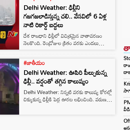
Delhi Weather: ఢిల్లీని
గజగజలాడిస్తున్న చలి.. వేసవిలో 6 ఏళ్ల
నాటి రికార్డ్ బద్దలు
దేశ రాజధాని ఢిల్లీలో విచిత్రమైన వాతావరణం
నెలకొంది. రెండ్రోజుల క్రితం వరకు ఎండలు
త
మండిపోయాయి. బయటకు రావాలంటేనే
బెంబేలెత్తిపోయారు.
St
#జాతీయం
రా
Delhi Weather: ఊపిరి పీల్చుకున్న
దాక
ఢిల్లీ.. వర్షంతో తగ్గిన కాలుష్యం
Kr
సాగ
Delhi Weather: నిన్నటి వరకు కాలుష్య కోరల్లో
చిక్కుకున్న ఢిల్లీకి పెద్ద ఊరట లభించింది. వరుణ
PM 
దేవుడు దీపావళికి కానుకను ఇచ్చాడు. ఢిల్లీ-
వీడ
నోయిడాలోని పలు ప్రాంతాల్లో రాత్రిపూట భారీ వర్షం
కురిసింది.
Off
అసం