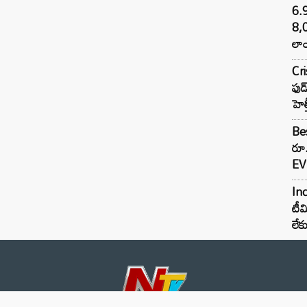
6.
8,
లాం
Cr
ఫుడ
హెల
Bes
రూ
EV 
Inc
టీమ
లే