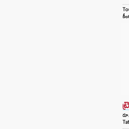
Tou
కీల
ట్
రూ.
Ta