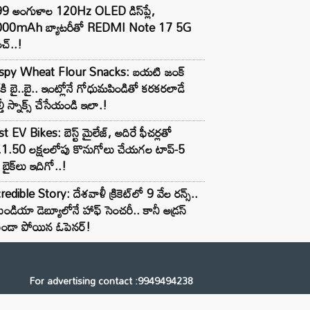
99 అంగుళాల 120Hz OLED డిస్‌ప్లే,
000mAh బ్యాటరీతో REDMI Note 17 5G
చ్..!
ispy Wheat Flour Snacks: బయటి జంక్
్‌కి బై..బై.. ఇంట్లోనే గోధుమపిండితో కరకరలాడే
్తీ స్నాక్స్ చేసేయండి ఇలా.!
t EV Bikes: బెస్ట్ మైలేజ్, అదిరే ఫీచర్లతో
.1.50 లక్షలలోపు కొనుగోలు చేయగల టాప్-5
బైక్‌లు ఇదిగో..!
redible Story: దేశవాళీ క్రికెట్‌లో 9 వేల రన్స్..
ిండియా డెబ్యూలోనే హాఫ్ సెంచరీ.. కానీ అడ్రస్
కుండా పోయిన ఓపెనర్!
For advertising contact :9949494238
Email: digital@ntvnetwork.com