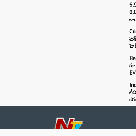
6.
8,
లాం
Cr
ఫుడ
హెల
Bes
రూ
EV 
Inc
టీమ
లే