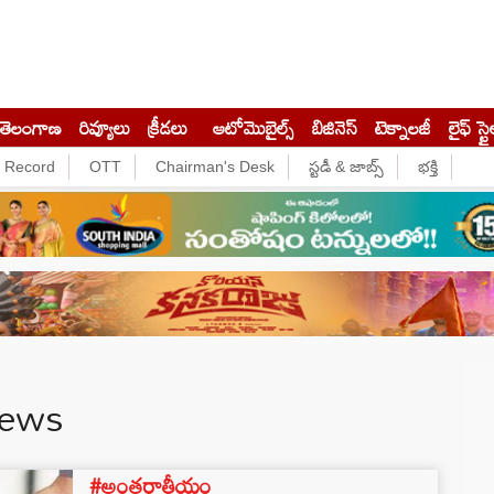
తెలంగాణ
రివ్యూలు
క్రీడలు
ఆటోమొబైల్స్
బిజినెస్‌
టెక్నాలజీ
లైఫ్ స్టై
e Record
OTT
Chairman's Desk
స్టడీ & జాబ్స్
భక్తి
News
#అంతర్జాతీయం