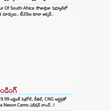
r Of South Africa: సౌతాఫ్రికా షెడ్యూల్‌లో
క మార్పులు.. టీ20లు కూడా అక్కడే..
రెండింగ్‌
9.99 లక్షలకే పెట్రోల్, డీజిల్, CNG ఆప్షన్లతో
ta Nexon Camo ఎడిషన్ లాంచ్..!