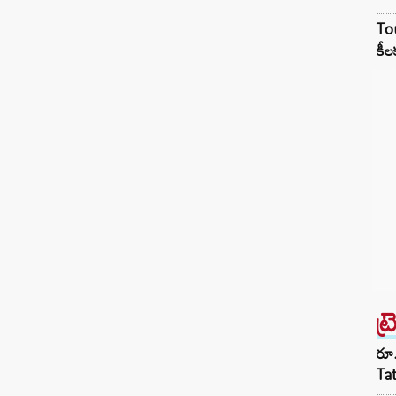
విండ్‌ఫాల్ ట్యాక్స్‌ను (Windfall Tax) భారీగా
Tou
పెంచుతూ కేంద్రం తాజా ఉత్తర్వులు జారీ చేసింది.
కీల
అయితే, పెట్రోల్ ఎగుమతి సుంకంలో ఎలాంటి
మార్పు చేయకపోవడం గమనార్హం. Lashkar-e-
Taiba: పహల్గామ్ ఉగ్రదాడి పాకిస్తాన్ ప్రతిష్టను
పెంచింది.. డీజిల్‌పై భారీగా పెరిగిన భారం డీజిల్
ఎగుమతులపై ఇప్పటివరకు ఉన్న సుంకాన్ని
కేంద్రం…
ట్
రూ.
Ta