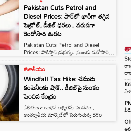
Pakistan Cuts Petrol and
Diesel Prices: పాక్‌లో భారీగా తగ్గిన
పెట్రోల్, డీజిల్ ధరలు.. వరుసగా
రెండోసారి ఊరట
Pakistan Cuts Petrol and Diesel
త
Prices: పాకిస్తాన్‌ ప్రభుత్వం ప్రజలకు మరోసారి
St
ఇంధన ధరల విషయంలో ఊరటనిచ్చింది. పెట్రోల్
రా
మరియు హై-స్పీడ్ డీజిల్ (HSD) ధరలను తగ్గిస్తూ
#జాతీయం
దాక
కొత్త నిర్ణయం తీసుకుంది. తాజా ప్రకటన ప్రకారం
Windfall Tax Hike: చమురు
పెట్రోల్ ధరను లీటరుకు రూ.6, డీజిల్ ధరను
Kr
కంపెనీలకు షాక్.. డీజిల్‌పై సుంకం
రూ.6.80 మేర తగ్గించారు. ఈ కొత్త ధరలు మే 23
సాగ
పెంచిన కేంద్రం
నుంచి అమల్లోకి వచ్చినట్లు పాకిస్తాన్ ప్రభుత్వం
వెల్లడించింది. కొత్త ధరల ప్రకారం పాకిస్తాన్‌లో
PM 
దేశీయంగా ఇంధన లభ్యతను పెంచడం ,
పెట్రోల్ ధర లీటరుకు రూ.403.78గా…
వీడ
అంతర్జాతీయ మార్కెట్‌లో పెరుగుతున్న ధరల
నేపథ్యంలో కేంద్ర ప్రభుత్వం కీలక అడుగు వేసింది.
Off
డీజిల్, విమాన ఇంధనం (ATF) ఎగుమతులపై
అసం