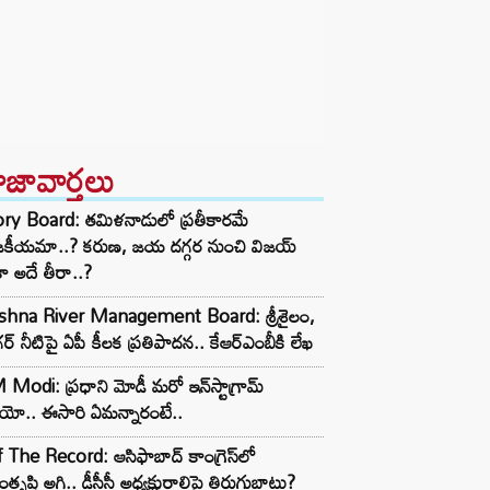
ాజావార్తలు
ory Board: తమిళనాడులో ప్రతీకారమే
జకీయమా..? కరుణ, జయ దగ్గర నుంచి విజయ్
ా అదే తీరా..?
ishna River Management Board: శ్రీశైలం,
ర్ నీటిపై ఏపీ కీలక ప్రతిపాదన.. కేఆర్ఎంబీకి లేఖ
Modi: ప్రధాని మోడీ మరో ఇన్‌స్టాగ్రామ్
ియో.. ఈసారి ఏమన్నారంటే..
 The Record: ఆసిఫాబాద్ కాంగ్రెస్‌లో
తృప్తి అగ్గి.. డీసీసీ అధ్యక్షురాలిపై తిరుగుబాటు?