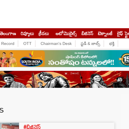
తెలంగాణ
రివ్యూలు
క్రీడలు
ఆటోమొబైల్స్
బిజినెస్‌
టెక్నాలజీ
లైఫ్ స్టై
e Record
OTT
Chairman's Desk
స్టడీ & జాబ్స్
భక్తి
s
#బిజినెస్‌