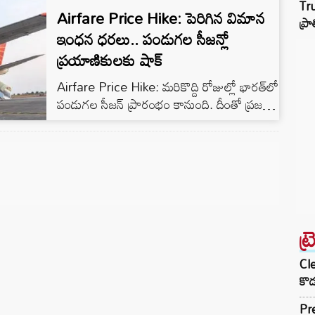
Tru
Airfare Price Hike: పెరిగిన విమాన
కార్యకలాపాలు నిలిచిపోయే పరిస్థితి వస్తుందని కేంద్ర
ప్ర
ప్రభుత్వాన్ని విమాన సంస్థలు హెచ్చరిస్తున్నాయి.
ఇంధన ధరలు.. పండుగల సీజన్లో
ప్రయాణికులకు షాక్
Airfare Price Hike: మరికొద్ది రోజుల్లో భారత్‌లో
పండుగల సీజన్‌ ప్రారంభం కానుంది. దీంతో ప్రజలు
పెద్ద సంఖ్యలో రవాణా కోసం విమానాలను
ఉపయోగిస్తారు.
ట్
Cle
కొడ
Pre