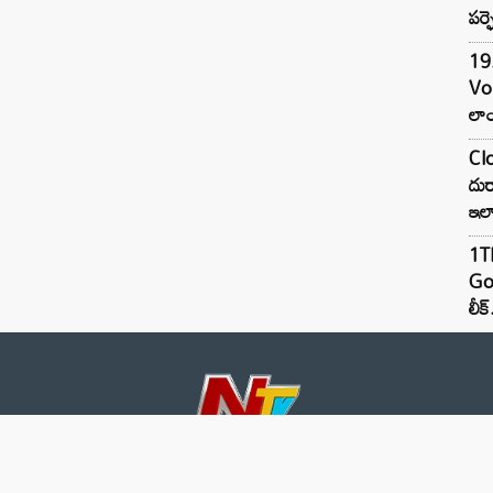
పర్ఫ
19.
Vo
లాం
Clo
దుర
ఇల
1TB
Goo
లీక్