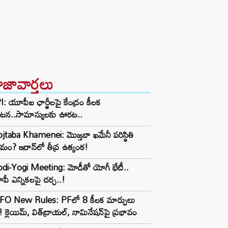
ాజావార్తలు
: యూపీఐ ఛార్జీలపై కేంద్రం కీలక
రకటన..సామాన్యులకు ఊరట..
taba Khamenei: మొజ్తబా ఖమేనీ పరిస్థితి
మం? ఇరాన్‌లో తీవ్ర ఉత్కంఠ!
di-Yogi Meeting: మోడీతో యోగీ భేటీ..
ీ ఎన్నికలపై చర్చ..!
FO New Rules: PFలో 8 కీలక మార్పులు
! క్లెయిమ్, విత్‌డ్రాయల్, నామినేషన్‌పై ప్రభావం