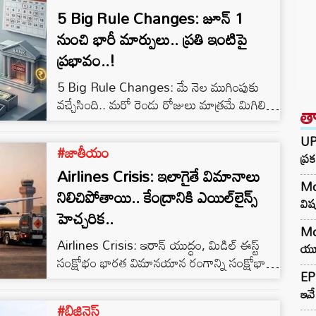
5 Big Rule Changes: జూన్ 1
నుంచి భారీ మార్పులు.. ప్రతి ఇంటిపై
ప్రభావం..!
5 Big Rule Changes: మే నెల ముగింపుకు
వచ్చేసింది.. మరో రెండు రోజులు మాత్రమే మిగిలి
త
ఉన్నాయి. జూన్ నెల ప్రారంభం కావడంతో
దేశవ్యాప్తంగా అనేక కీలక నిబంధనల మార్పులు
UPI
#జాతీయం
అమల్లోకి రానున్నాయి. ప్రతి నెలలాగే ఈసారి కూడా
ప్
Airlines Crisis: ఇలాగైతే విమానాలు
జూన్ 1వ తేదీ నుంచి కొన్ని ముఖ్యమైన ఆర్థిక,
Moj
బ్యాంకింగ్ మరియు వినియోగ రంగాలకు
నిలిచిపోతాయి.. కేంద్రానికి ఎయిల్‌లైన్స్
విష
సంబంధించిన మార్పులు ప్రజల దైనందిన జీవితాలపై
హెచ్చరిక..
ప్రభావం చూపనున్నాయి. ముఖ్యంగా వంటగ్యాస్
Mo
Airlines Crisis: ఇరాన్ యుద్ధం, మిడిల్ ఈస్ట్
ధరలు, విమాన ప్రయాణ ఖర్చులు, బ్యాంకింగ్
యూప
సంక్షోభం భారత విమానయాన రంగాన్ని సంక్షోభానికి
సేవలు,…
EP
గురిచేస్తోంది. పెరుగుతున్న ఇంధన ధరల మూలంగా
ఇవే
ఎయిర్‌లైన్స్ తీవ్ర ఒత్తిడిని ఎదుర్కోవాల్సి వస్తోంది. ఈ
#బిజినెస్‌
నేపథ్యలో ఇంధన ధరల కారణంగా విమాన