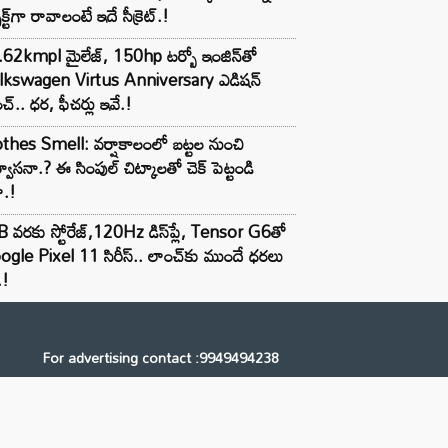
ెక్ట్‌గా రావాలంటే ఇదే సీక్రెట్.!
62kmpl మైలేజ్, 150hp టర్బో ఇంజిన్‌తో
lkswagen Virtus Anniversary ఎడిషన్
చ్.. ధర, ఫీచర్లు ఇవే.!
thes Smell: వర్షాకాలంలో బట్టల నుంచి
్వాసనా.? ఈ సింపుల్ చిట్కాలతో చెక్ పెట్టండి
ా.!
 వరకు స్టోరేజ్,120Hz డిస్‌ప్లే, Tensor G6తో
gle Pixel 11 సిరీస్.. లాంచ్⁭కు ముందే ధరలు
.!
For advertising contact :9949494238
Email: digital@ntvnetwork.com