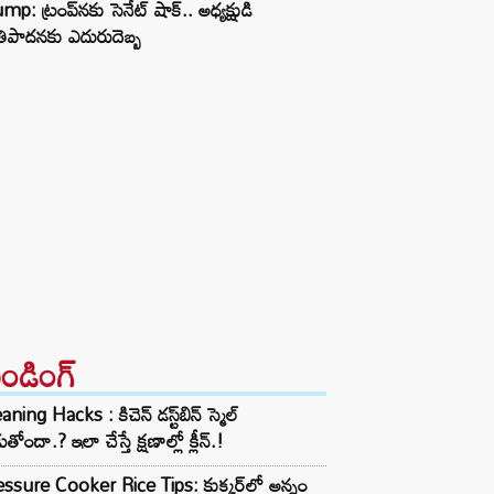
mp: ట్రంప్‌నకు సెనేట్ షాక్.. అధ్యక్షుడి
ాతిపాదనకు ఎదురుదెబ్బ
రెండింగ్‌
aning Hacks : కిచెన్ డస్ట్‌బిన్ స్మెల్
ుతోందా.? ఇలా చేస్తే క్షణాల్లో క్లీన్.!
ssure Cooker Rice Tips: కుక్కర్‌లో అన్నం