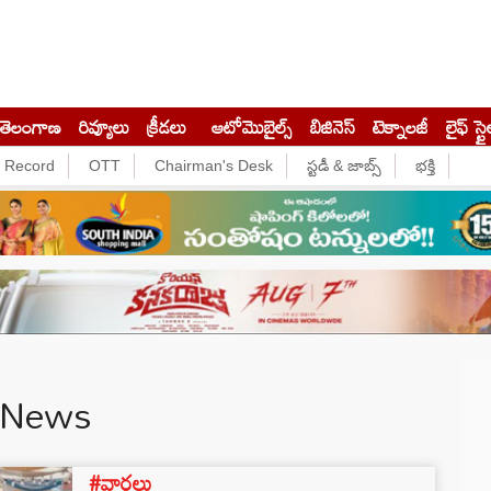
తెలంగాణ
రివ్యూలు
క్రీడలు
ఆటోమొబైల్స్
బిజినెస్‌
టెక్నాలజీ
లైఫ్ స్టై
e Record
OTT
Chairman's Desk
స్టడీ & జాబ్స్
భక్తి
 News
#వార్తలు