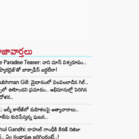
ాజావార్తలు
 Paradise Teaser: నాని మాస్ విశ్వరూపం..
 ప్యారడైజ్’తో బాక్సాఫీస్ బద్దలేనా!
ubhman Gill: మైదానంలో విలవిలలాడిన గిల్..
్స్‌లో ఊహించని ప్రమాదం.. అభిమానుల్లో పెరిగిన
దోళన..
 ఆర్మీ కాలేజీలో మహిళలపై అత్యాచారాలు..
ేను కుదిపేస్తున్న ఘటన..
ul Gandhi: రాహుల్ గాంధీకి కిరణ్ రిజిజు
్.. ఏం సంభాషణ జరిగిందంటే..!