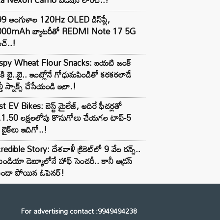
99 అంగుళాల 120Hz OLED డిస్‌ప్లే,
000mAh బ్యాటరీతో REDMI Note 17 5G
చ్..!
ispy Wheat Flour Snacks: బయటి జంక్
్‌కి బై..బై.. ఇంట్లోనే గోధుమపిండితో కరకరలాడే
్తీ స్నాక్స్ చేసేయండి ఇలా.!
t EV Bikes: బెస్ట్ మైలేజ్, అదిరే ఫీచర్లతో
.1.50 లక్షలలోపు కొనుగోలు చేయగల టాప్-5
బైక్‌లు ఇదిగో..!
redible Story: దేశవాళీ క్రికెట్‌లో 9 వేల రన్స్..
ిండియా డెబ్యూలోనే హాఫ్ సెంచరీ.. కానీ అడ్రస్
కుండా పోయిన ఓపెనర్!
For advertising contact :9949494238