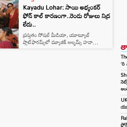
Kayadu Lohar: సాయి అభ్యంకర్
ఫోన్ కాల్ కారణంగా..రెండు రోజులు నిద్ర
లేదు..
ప్రస్తుతం సోషల్ మీడియా, యూట్యూబ్
ప్లాట్‌ఫారమ్స్‌లో మ్యూజిక్ ఆల్బమ్స్ హవా
త
నడుస్తోంది. ముఖ్యంగా ‘డ్యూడ్’ సినిమాతో మ్యూజిక్
డైరెక్టర్‌గా తనకంటూ ఒక ప్రత్యేక గుర్తింపు తెచ్చుకున్న
The
సాయి అభ్యంకర్, తాజాగా అందించిన ‘పవళ మల్లి
‘ది
(Pavazha Malli)’ సాంగ్ ఇప్పుడు ఇంటర్నెట్‌లో
Sh
సెన్సేషన్ క్రియేట్ చేస్తోంది. ఈ పాటలో తన గ్రేస్‌ఫుల్
నెట
డ్యాన్స్‌తో, గ్లామర్‌తో ప్రేక్షకులను కట్టిపడేసిన నటి
ఆం
కయదు లోహర్, తాజాగా ఒక ఇంటర్వ్యూలో ఈ
సాంగ్ వెనుక తాము పడ్డ కష్టాన్ని ఆసక్తికరంగా
UK:
వివరించింది.…
యూక
Rah
ఫోన