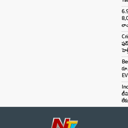
6.
8,
లాం
Cr
ఫుడ
హెల
Bes
రూ
EV 
Inc
టీమ
లే