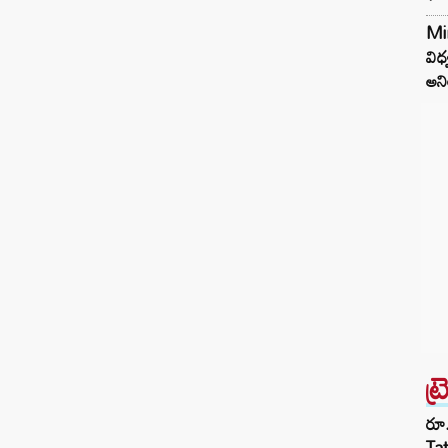
Mi
విధ
అని
ట్
రూ.
Ta