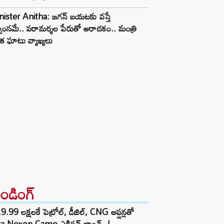
nister Anitha: జగన్ బయటకు వస్తే
్వంసమే.. పరామర్శల పేరుతో అరాచకం.. మంత్రి
త ఘాటు వ్యాఖ్యలు
రెండింగ్‌
9.99 లక్షలకే పెట్రోల్, డీజిల్, CNG ఆప్షన్లతో
ta Nexon Camo ఎడిషన్ లాంచ్..!