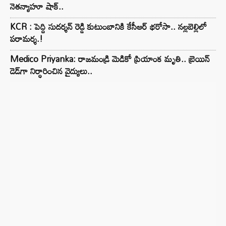
నెతన్యాహూ షాక్..
KCR : పెద్ది సుదర్శన్ రెడ్డి కుటుంబానికి కేసీఆర్ భరోసా.. నల్లబెల్లిలో
పరామర్శ.!
Medico Priyanka: రాజమండ్రి మెడికో ప్రియాంక మృతి.. బ్రెయిన్
డెడ్‌గా నిర్ధారించిన వైద్యులు..