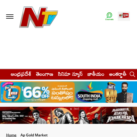
ఆంధ్రప్రదేశ్
తెలంగాణ
సినిమా న్యూస్
జాతీయం
అంతర్జాతీయం
Home
Ap Gold Market