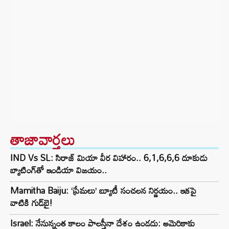
తాజావార్తలు
IND Vs SL: సిరాజ్ మియా వీర విహారం.. 6,1,6,6,6 దూకుడు
బ్యాటింగ్‌తో ఇండియా విజయం..
Mamitha Baiju: ‘ప్రేమలు’ బ్యూటీ సంచలన నిర్ణయం.. ఇకపై
వాటికి గుడ్‌బై!
Israel: నేనున్నంత కాలం పాలస్తీనా దేశం ఉండదు: అమెరికాకు