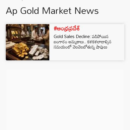
Ap Gold Market News
#ఆంధ్రప్రదేశ్
Gold Sales Decline: పడిపోయిన
బంగారం అమ్మకాలు.. కళకళలాడాల్సిన
సమయంలో వెలవెలబోతున్న షాపులు