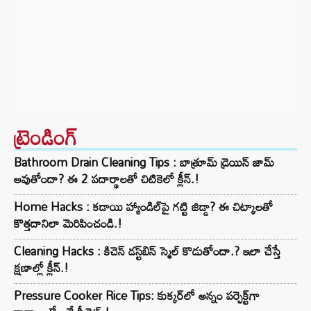
ట్రెండింగ్‌
Bathroom Drain Cleaning Tips : బాత్రూమ్ డ్రెయిన్ జామ్
అవుతోందా? ఈ 2 పదార్థాలతో చిటికెలో క్లీన్.!
Home Hacks : కడాయి హ్యాండిల్‌పై గట్టి జిడ్డా? ఈ చిట్కాలతో
కొత్తదానిలా మెరిపించండి.!
Cleaning Hacks : కిచెన్ డస్ట్‌బిన్ స్మెల్ కొడుతోందా.? ఇలా చేస్తే
క్షణాల్లో క్లీన్.!
Pressure Cooker Rice Tips: కుక్కర్‌లో అన్నం పర్ఫెక్ట్‌గా