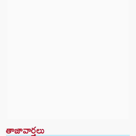
తాజావార్తలు