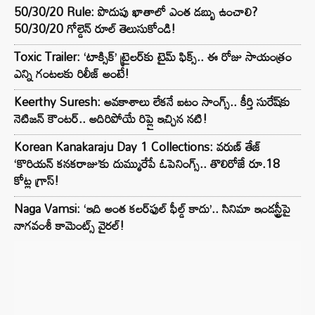
50/30/20 Rule: పొదుపు ఖాతాలో ఎంత డబ్బు ఉంచాలి?
50/30/20 గోల్డెన్ రూల్ తెలుసుకోండి!
Toxic Trailer: ‘టాక్సిక్’ ట్రైలర్‌కు టైమ్ ఫిక్స్.. ఈ రోజు సాయంత్రం
ఎన్ని గంటలకు రిలీజ్ అంటే!
Keerthy Suresh: అవకాశాలు లేకనే ఐటం సాంగ్స్.. కీర్తి సురేష్‌కు
నెటిజన్ కౌంటర్.. అదిరిపోయే రిప్లై ఇచ్చిన నటి!
Korean Kanakaraju Day 1 Collections: వరుణ్ తేజ్
‘కొరియన్ కనకరాజు’కు దుమ్మురేపే ఓపెనింగ్స్.. తొలిరోజే రూ.18
కోట్ల గ్రాస్!
Naga Vamsi: ‘ఇది అంత కలర్‌ఫుల్ ఫీల్డ్ కాదు’.. సినిమా ఇండస్ట్రీపై
నాగవంశీ కామెంట్స్ వైరల్!