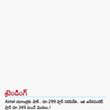
ట్రెండింగ్‌
Airtel యూజర్లకు షాక్.. రూ.299 ప్లాన్ నిలిపివేత.. ఇక అన్‌లిమిటెడ్
ప్లాన్ రూ.349 నుంచే మొదలు.!