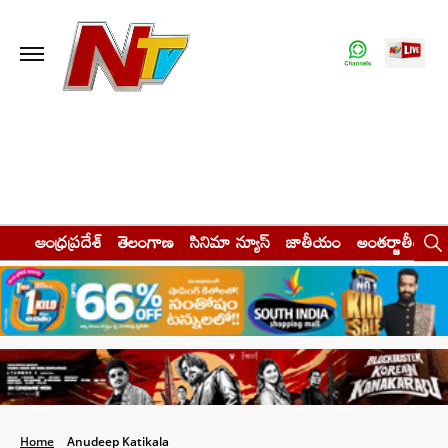
ఆంధ్రప్రదేశ్
తెలంగాణ
సినిమా న్యూస్
జాతీయం
అంతర్జాతీయం
Home
Anudeep Katikala