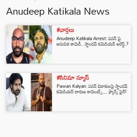
Anudeep Katikala News
#వార్తలు
Anudeep Katikala Arrest: పవన్ పై
అనుచిత కామెడీ.. స్టాండప్ కమెడియన్ అరెస్ట్.?
#సినిమా న్యూస్
Pawan Kalyan: పవన్ విడాకులపై స్టాండప్
కమెడియన్ దారుణ కామెంట్స్… ఫ్యాన్స్ ఫైర్!