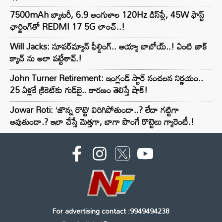
7500mAh బ్యాటరీ, 6.9 అంగుళాల 120Hz డిస్‌ప్లే, 45W ఫాస్ట్
ఛార్జింగ్‌తో REDMI 17 5G లాంచ్..!
Will Jacks: సూపర్‌మ్యాన్ ఫీల్డింగ్.. అయ్యా బాబోయ్..! ఏంటి జాక్
క్యాచ్ ను అలా పట్టేశావ్.!
John Turner Retirement: ఇంగ్లండ్ స్టార్ సంచలన నిర్ణయం..
25 ఏళ్లకే క్రికెట్‌కు గుడ్‌బై.. కారణం తెలిస్తే షాక్!
Jowar Roti: ‘జొన్న రొట్టె’ విరిగిపోతుందా..? లేదా గట్టిగా
అవుతుందా.? ఇలా చేస్తే మెత్తగా, బాగా పొంగే రొట్టెలు గ్యారెంటీ.!
For advertising contact :9949494238