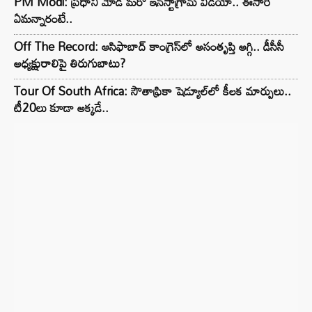
PM Modi: ప్రధాని మోడీ మరో ఇన్‌స్టాగ్రామ్ వీడియో.. ఈసారి
ఏమన్నారంటే..
Off The Record: ఆసిఫాబాద్ కాంగ్రెస్‌లో అసంతృప్తి అగ్గి.. డీసీసీ
అధ్యక్షురాలిపై తిరుగుబాటు?
Tour Of South Africa: సౌతాఫ్రికా షెడ్యూల్‌లో కీలక మార్పులు..
టీ20లు కూడా అక్కడే..