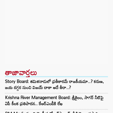
తాజావార్తలు
Story Board: తమిళనాడులో ప్రతీకారమే రాజకీయమా..? కరుణ,
జయ దగ్గర నుంచి విజయ్ దాకా అదే తీరా..?
Krishna River Management Board: శ్రీశైలం, సాగర్ నీటిపై
ఏపీ కీలక ప్రతిపాదన.. కేఆర్ఎంబీకి లేఖ