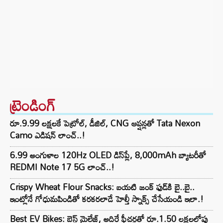
ట్రెండింగ్‌
రూ.9.99 లక్షలకే పెట్రోల్, డీజిల్, CNG ఆప్షన్లతో Tata Nexon
Camo ఎడిషన్ లాంచ్..!
6.99 అంగుళాల 120Hz OLED డిస్‌ప్లే, 8,000mAh బ్యాటరీతో
REDMI Note 17 5G లాంచ్..!
Crispy Wheat Flour Snacks: బయటి జంక్ ఫుడ్‌కి బై..బై..
ఇంట్లోనే గోధుమపిండితో కరకరలాడే హెల్తీ స్నాక్స్ చేసేయండి ఇలా.!
Best EV Bikes: బెస్ట్ మైలేజ్, అదిరే ఫీచర్లతో రూ.1.50 లక్షలలోపు