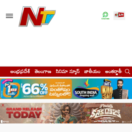
ఆంధ్రప్రదేశ్
తెలంగాణ
సినిమా న్యూస్
జాతీయం
అంతర్జాతీయం