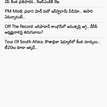
ఏపీ కీలక ప్రతిపాదన.. కేఆర్ఎంబీకి లేఖ
PM Modi: ప్రధాని మోడీ మరో ఇన్‌స్టాగ్రామ్ వీడియో.. ఈసారి
ఏమన్నారంటే..
Off The Record: ఆసిఫాబాద్ కాంగ్రెస్‌లో అసంతృప్తి అగ్గి.. డీసీసీ
అధ్యక్షురాలిపై తిరుగుబాటు?
Tour Of South Africa: సౌతాఫ్రికా షెడ్యూల్‌లో కీలక మార్పులు..
టీ20లు కూడా అక్కడే..