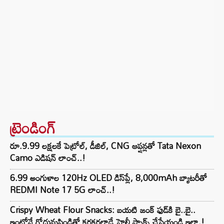
ట్రెండింగ్‌
రూ.9.99 లక్షలకే పెట్రోల్, డీజిల్, CNG ఆప్షన్లతో Tata Nexon
Camo ఎడిషన్ లాంచ్..!
6.99 అంగుళాల 120Hz OLED డిస్‌ప్లే, 8,000mAh బ్యాటరీతో
REDMI Note 17 5G లాంచ్..!
Crispy Wheat Flour Snacks: బయటి జంక్ ఫుడ్‌కి బై..బై..
ఇంట్లోనే గోధుమపిండితో కరకరలాడే హెల్తీ స్నాక్స్ చేసేయండి ఇలా.!