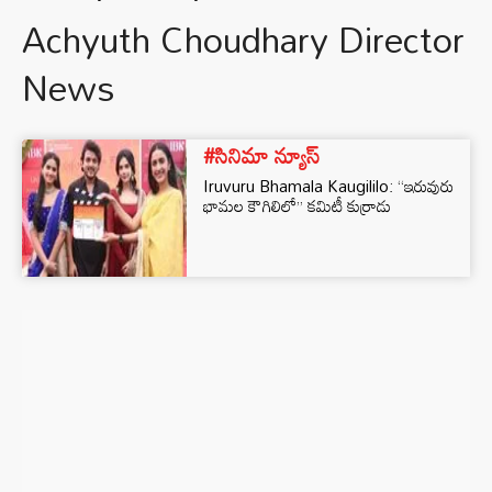
Achyuth Choudhary Director
News
#సినిమా న్యూస్
Iruvuru Bhamala Kaugililo: ‘‘ఇరువురు
భామల కౌగిలిలో’’ కమిటీ కుర్రాడు