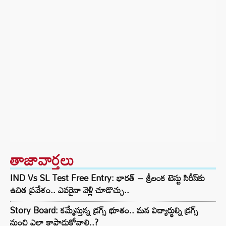
తాజావార్తలు
IND Vs SL Test Free Entry: భారత్ – శ్రీలంక టెస్టు సిరీస్‌కు
ఉచిత ప్రవేశం.. ఎవరైనా వెళ్లి చూడొచ్చు..
Story Board: కమ్మేస్తున్న డ్రగ్స్ భూతం.. మన విద్యార్థుల్ని డ్రగ్స్
నుంచి ఎలా కాపాడుకోవాలి..?