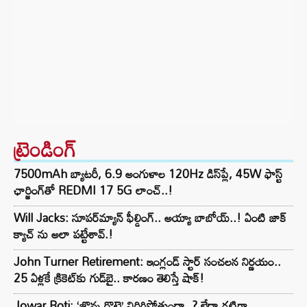
ట్రెండింగ్‌
7500mAh బ్యాటరీ, 6.9 అంగుళాల 120Hz డిస్‌ప్లే, 45W ఫాస్ట్
ఛార్జింగ్‌తో REDMI 17 5G లాంచ్..!
Will Jacks: సూపర్‌మ్యాన్ ఫీల్డింగ్.. అయ్యా బాబోయ్..! ఏంటి జాక్
క్యాచ్ ను అలా పట్టేశావ్.!
John Turner Retirement: ఇంగ్లండ్ స్టార్ సంచలన నిర్ణయం..
25 ఏళ్లకే క్రికెట్‌కు గుడ్‌బై.. కారణం తెలిస్తే షాక్!
Jowar Roti: ‘జొన్న రొట్టె’ విరిగిపోతుందా..? లేదా గట్టిగా