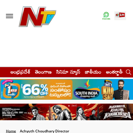
ఆంధ్రప్రదేశ్
తెలంగాణ
సినిమా న్యూస్
జాతీయం
అంతర్జాతీయం
Home
Achyuth Choudhary Director