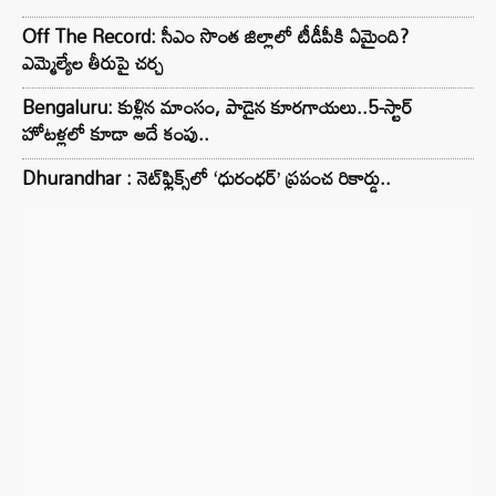
Off The Record: సీఎం సొంత జిల్లాలో టీడీపీకి ఏమైంది?
ఎమ్మెల్యేల తీరుపై చర్చ
Bengaluru: కుళ్లిన మాంసం, పాడైన కూరగాయలు..5-స్టార్
హోటళ్లలో కూడా అదే కంపు..
Dhurandhar : నెట్‌ఫ్లిక్స్‌లో ‘ధురంధర్’ ప్రపంచ రికార్డు..