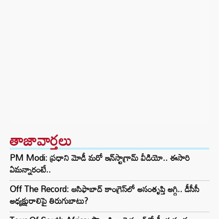
తాజావార్తలు
PM Modi: ప్రధాని మోడీ మరో ఇన్‌స్టాగ్రామ్ వీడియో.. ఈసారి
ఏమన్నారంటే..
Off The Record: ఆసిఫాబాద్ కాంగ్రెస్‌లో అసంతృప్తి అగ్గి.. డీసీసీ
అధ్యక్షురాలిపై తిరుగుబాటు?