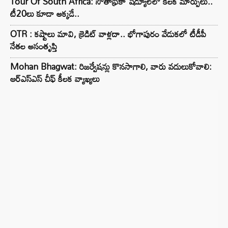
Tour Of South Africa: సౌతాఫ్రికా షెడ్యూల్‌లో కీలక మార్పులు..
టీ20లు కూడా అక్కడే..
OTR : కష్టాలు మావి, క్రెడిట్ వాళ్లదా.. భోగాపురం వేడుకలో టీడీపీ
నేతల అసంతృప్తి
Mohan Bhagwat: రిజర్వేషన్లు కొనసాగాలి, వారు వదులుకోవాలి:
ఆర్ఎస్ఎస్ చీఫ్ కీలక వ్యాఖ్యలు