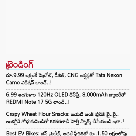
ట్రెండింగ్‌
రూ.9.99 లక్షలకే పెట్రోల్, డీజిల్, CNG ఆప్షన్లతో Tata Nexon
Camo ఎడిషన్ లాంచ్..!
6.99 అంగుళాల 120Hz OLED డిస్‌ప్లే, 8,000mAh బ్యాటరీతో
REDMI Note 17 5G లాంచ్..!
Crispy Wheat Flour Snacks: బయటి జంక్ ఫుడ్‌కి బై..బై..
ఇంట్లోనే గోధుమపిండితో కరకరలాడే హెల్తీ స్నాక్స్ చేసేయండి ఇలా.!
Best EV Bikes: బెస్ట్ మైలేజ్, అదిరే ఫీచర్లతో రూ.1.50 లక్షలలోపు