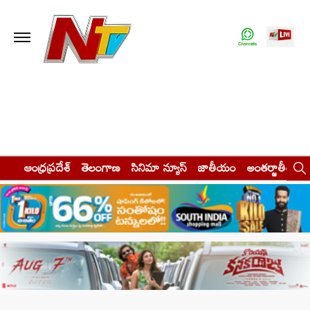
ఆంధ్రప్రదేశ్
తెలంగాణ
సినిమా న్యూస్
జాతీయం
అంతర్జాతీయం