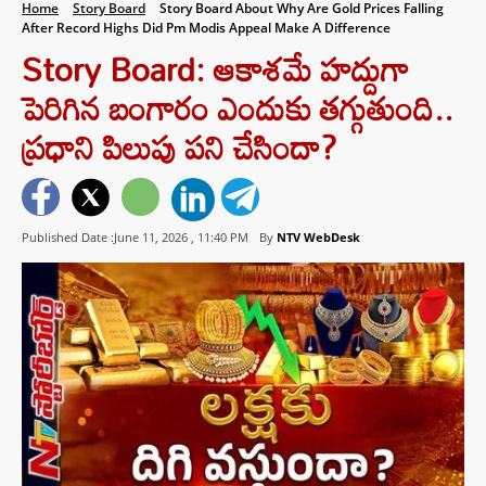
Home
Story Board
Story Board About Why Are Gold Prices Falling
After Record Highs Did Pm Modis Appeal Make A Difference
Story Board: ఆకాశమే హద్దుగా
పెరిగిన బంగారం ఎందుకు తగ్గుతుంది..
ప్రధాని పిలుపు పని చేసిందా?
Published Date :June 11, 2026 ,
11:40 PM
By
NTV WebDesk