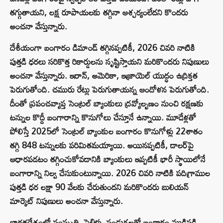
తగ్గుతాయని, లక్ష రూపాయలకు తగ్గినా ఆశ్చర్యంలేదని కొందరు
అంచనా వేస్తున్నారు.
దేశీయంగా బంగారం డిమాండ్ తగ్గినప్పటికీ, 2026 చివరి నాటికి
పుత్తడి ధరలు సరికొత్త రికార్డులను సృష్టిస్తాయని మరికొందరు నిపుణులు
అంచనా వేస్తున్నారు. ఇరాన్‌, అమెరికా, ఇజ్రాయెల్ యుద్ధం ఉద్రిక్తత
పెరుగుతోంది. చమురు రేట్లు పెరుగుతాయన్న ఆందోళన పెరుగుతోంది.
దీంతో ప్రపంచవ్యాప్త సెంట్రల్ బ్యాంకులు ద్రవ్యోల్బణం నుంచి రక్షణకు
టన్నుల కొద్దీ బంగారాన్ని కొనుగోలు చేస్తూనే ఉన్నాయి. మూడేళ్లతో
పోలిస్తే 2025లో సెంట్రల్ బ్యాంకుల బంగారం కొనుగోళ్లు 22శాతం
తగ్గి 848 టన్నులకు పరిమితమయ్యాయి. అయినప్పటికీ, డాలర్‌పై
ఆధారపడటం తగ్గించుకోవడానికి బ్యాంకులు ఇప్పటికీ భారీ స్థాయిలోనే
బంగారాన్ని నిల్వ చేసుకుంటున్నాయి. 2026 చివరి నాటికి పదిగ్రాముల
పుత్తడి ధర లక్షా 90 వేలకు చేరుతుందని మరికొందరు బులియన్
మార్కెట్ నిపుణులు అంచనా వేస్తున్నారు.
భారతదేశంలో సంస్కృతి, పెళ్లిళ్లు, పండుగలతో బంగారం ముడిపడి