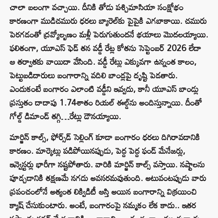
చాలా బలంగా వచ్చాయి. దీనికి తోడు పశ్చిమాసియా సంక్షోభం
కారణంగా ముడిచమురు ధరలు బ్యారెల్‌కు పైపైకి ఎగబాకాయి. చమురు
పెరగడంతో ద్రవ్యోల్బణం మళ్లీ పెరుగుతుందనే భయాలు మొదలయ్యాయి.
ఫలితంగా, యూఎస్ ఫెడ్ తన వడ్డీ రేట్ల కోతను సెప్టెంబర్ 2026 లేదా
ఆ తర్వాతకు వాయిదా వేసింది. వడ్డీ రేట్లు ఎక్కువగా ఉన్నంత కాలం,
పెట్టుబడిదారులు బంగారాన్ని వదిలి బాండ్లపై దృష్టి పెడతారు.
ఎందుకంటే బంగారం ఎలాంటి వడ్డీని ఇవ్వదు, కానీ యూఎస్ బాండ్లు
ప్రస్తుతం దాదాపు 1.74శాతం రియల్ ఈల్డ్‌ను అందిస్తున్నాయి. దీంతో
గోల్డ్ డిమాండ్ తగ్గి…రేట్లు డౌనయ్యాయి.
మార్జిన్ కాల్స్, ఫోర్స్‌డ్ సెల్లింగ్ కూడా బంగారం ధరలు దిగిరావడానికి
కారణం. మార్కెట్లు పడిపోయినప్పుడు, పెద్ద పెద్ద ఫండ్ మేనేజర్లు,
ఇన్వెస్టర్లు భారీగా నష్టపోతారు. వారికి మార్జిన్ కాల్స్ వస్తాయి. నష్టాలను
పూడ్చడానికి తక్షణమే నగదు అవసరమవుతుంది. అటువంటప్పుడు వారు
ప్రపంచంలోనే అత్యంత లిక్విడిటీ ఆస్తి అయిన బంగారాన్ని విక్రయించి
క్యాష్ చేసుకుంటారు. అంటే, బంగారంపై నమ్మకం లేక కాదు.. ఇతర