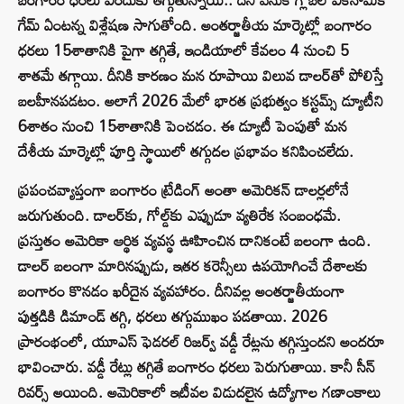
గేమ్ ఏంటన్న విశ్లేషణ సాగుతోంది. అంతర్జాతీయ మార్కెట్లో బంగారం
ధరలు 15శాతానికి పైగా తగ్గితే, ఇండియాలో కేవలం 4 నుంచి 5
శాతమే తగ్గాయి. దీనికి కారణం మన రూపాయి విలువ డాలర్‌తో పోలిస్తే
బలహీనపడటం. అలాగే 2026 మేలో భారత ప్రభుత్వం కస్టమ్స్ డ్యూటీని
6శాతం నుంచి 15శాతానికి పెంచడం. ఈ డ్యూటీ పెంపుతో మన
దేశీయ మార్కెట్లో పూర్తి స్థాయిలో తగ్గుదల ప్రభావం కనిపించలేదు.
ప్రపంచవ్యాప్తంగా బంగారం ట్రేడింగ్ అంతా అమెరికన్ డాలర్లలోనే
జరుగుతుంది. డాలర్‌కు, గోల్డ్‌కు ఎప్పుడూ వ్యతిరేక సంబంధమే.
ప్రస్తుతం అమెరికా ఆర్థిక వ్యవస్థ ఊహించిన దానికంటే బలంగా ఉంది.
డాలర్ బలంగా మారినప్పుడు, ఇతర కరెన్సీలు ఉపయోగించే దేశాలకు
బంగారం కొనడం ఖరీదైన వ్యవహారం. దీనివల్ల అంతర్జాతీయంగా
పుత్తడికి డిమాండ్ తగ్గి, ధరలు తగ్గుముఖం పడతాయి. 2026
ప్రారంభంలో, యూఎస్ ఫెడరల్ రిజర్వ్ వడ్డీ రేట్లను తగ్గిస్తుందని అందరూ
భావించారు. వడ్డీ రేట్లు తగ్గితే బంగారం ధరలు పెరుగుతాయి. కానీ సీన్
రివర్స్ అయింది. అమెరికాలో ఇటీవల విడుదలైన ఉద్యోగాల గణాంకాలు