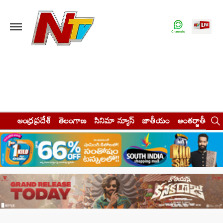
ఆంధ్రప్రదేశ్
తెలంగాణ
సినిమా న్యూస్
జాతీయం
అంతర్జాతీయం