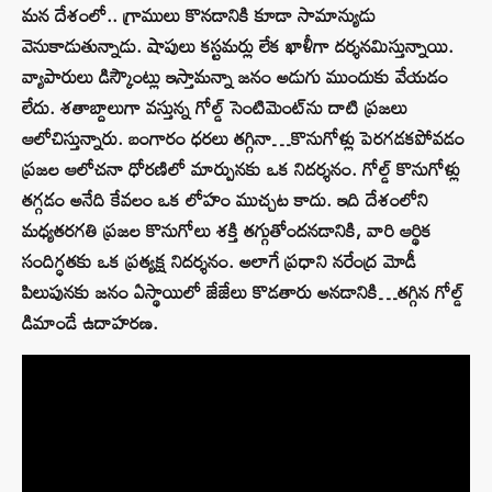
మన దేశంలో.. గ్రాములు కొనడానికి కూడా సామాన్యుడు
వెనుకాడుతున్నాడు. షాపులు కస్టమర్లు లేక ఖాళీగా దర్శనమిస్తున్నాయి.
వ్యాపారులు డిస్కౌంట్లు ఇస్తామన్నా జనం అడుగు ముందుకు వేయడం
లేదు. శతాబ్దాలుగా వస్తున్న గోల్డ్ సెంటిమెంట్‌ను దాటి ప్రజలు
ఆలోచిస్తున్నారు. బంగారం ధరలు తగ్గినా…కొనుగోళ్లు పెరగడకపోవడం
ప్రజల ఆలోచనా ధోరణిలో మార్పునకు ఒక నిదర్శనం. గోల్డ్ కొనుగోళ్లు
తగ్గడం అనేది కేవలం ఒక లోహం ముచ్చట కాదు. ఇది దేశంలోని
మధ్యతరగతి ప్రజల కొనుగోలు శక్తి తగ్గుతోందనడానికి, వారి ఆర్థిక
సందిగ్ధతకు ఒక ప్రత్యక్ష నిదర్శనం. అలాగే ప్రధాని నరేంద్ర మోడీ
పిలుపునకు జనం ఏస్థాయిలో జేజేలు కొడతారు అనడానికి…తగ్గిన గోల్డ్
డిమాండే ఉదాహరణ.