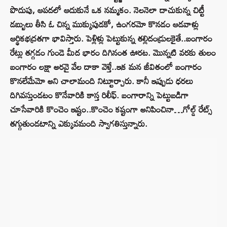
పొదుపు, ఆపదలో ఆదుకునే ఒక నమ్మకం. నెలనెలా దాచుకున్న చిట్టీ
డబ్బులు తీసి ఓ చిన్న ముక్కుపుడకో, ఉంగరమో కొనడం ఆడవాళ్లు
ఆర్థికభద్రతగా భావిస్తారు. పెళ్లిళ్లు పెట్టుకున్న తల్లిదండ్రులకైతే..బంగారం
రేట్లు తగ్గడం గుండె మీద భారం దిగినంత ఊరట. మొన్నటి వరకు తులం
బంగారం లక్షా అరవై వేల దాకా వెళ్తే..ఇక మన జీవితంలో బంగారం
కొనలేమేమో అని చాలామంది నిట్టూర్చారు. కానీ ఇప్పుడు ధరలు
దిగివస్తుండటం కొనేవారికి కాస్త రిలీఫ్. బంగారాన్ని పెట్టుబడిగా
చూసేవారికి కొంచెం ఇష్టం..కొంచెం కష్టంగా అనిపించినా…గోల్డ్ రేట్స్
తగ్గుతుండటాన్ని ఎక్కువమంది స్వాగతిస్తున్నారు.