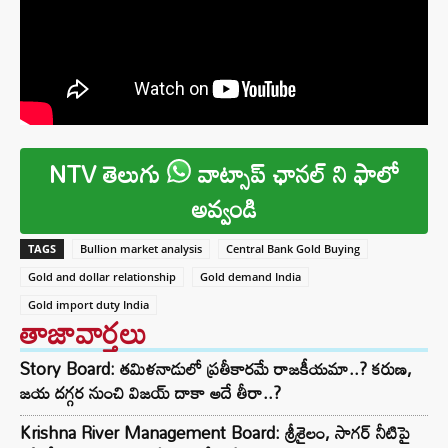
NTV తెలుగు
వాట్సాప్ ఛానల్ ని ఫాలో
అవ్వండి
TAGS
Bullion market analysis
Central Bank Gold Buying
Gold and dollar relationship
Gold demand India
Gold import duty India
తాజావార్తలు
Story Board: తమిళనాడులో ప్రతీకారమే రాజకీయమా..? కరుణ,
జయ దగ్గర నుంచి విజయ్ దాకా అదే తీరా..?
Krishna River Management Board: శ్రీశైలం, సాగర్ నీటిపై