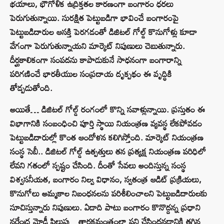
భయాలు, భౌగోళిక ఉద్రిక్తతల కారణంగా బంగారం ధరలు
పెరుగుతున్నాయి. సురక్షిత పెట్టుబడిగా భావించే బంగారంపై
పెట్టుబడిదారుల ఆసక్తి పెరగడంతో డిజిటల్ గోల్డ్ కొనుగోళ్లు కూడా
వేగంగా పెరుగుతున్నాయని మార్కెట్ నిపుణులు చెబుతున్నారు.
దీర్ఘకాలికంగా సంపదను కాపాడుకునే సాధనంగా బంగారాన్ని
పరిగణించే భారతీయుల సంప్రదాయ దృక్పథం ఈ వృద్ధికి
తోడ్పడుతోంది.
అయితే… డిజిటల్ గోల్డ్ రంగంలో కొన్ని సవాళ్లున్నాయి. ప్రస్తుతం ఈ
విభాగానికి సంబంధించి పూర్తి స్థాయి నియంత్రణ వ్యవస్థ లేకపోవడం
పెట్టుబడిదారుల్లో కొంత ఆందోళన కలిగిస్తోంది. మార్కెట్ నియంత్రణ
సంస్థ సెబీ.. డిజిటల్ గోల్డ్ ఉత్పత్తులు తన ప్రత్యక్ష నియంత్రణ పరిధిలో
లేవని గతంలో స్పష్టం చేసింది. దీంతో సేవలు అందిస్తున్న సంస్థ
విశ్వసనీయత, బంగారం నిల్వ విధానం, స్వతంత్ర ఆడిట్ ప్రక్రియలు,
కొనుగోలు అమ్మకాల నిబంధనలను పరిశీలించాలని పెట్టుబడిదారులకు
సూచిస్తున్నారు నిపుణులు. ఏడాది పాటు బంగారం కొనొద్దన్న ప్రధాని
నరేంద్ర మోడీ పిలుపు…తారకమంత్రంలా పని చేసిందనడానికి తగ్గిన