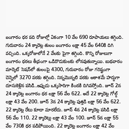
బంగారం ధర పది రోజుల్లో ఏకంగా 10 వేల 690 రూపాయలు తగ్గింది.
గురువారం 24 క్యారెట్ల తులం బంగారం లక్షా 45 వేల 640కి దిగి
వచ్చింది. ఒక్కరోజులోనే 2 వేలకు పైగా తగ్గింది. కొన్ని రోజులుగా
బంగారం ధరలు తీవ్రంగా ఒడిదొడుకులకు లోనవుతున్నాయి. బుధవారం
మార్కెట్‌ సెషన్‌లో తులంపై 4300, గురువారం రోజు గరిష్టంగా
చెన్నైలో 3270 వరకు తగ్గింది. నిన్నమొన్నటి వరకు ఆకాశమే హద్దుగా
దూసుకెళ్లిన పసిడి..ఇప్పుడు ఒక్కసారిగా కిందకి దిగివస్తోంది. జూన్ 2న
24 క్యారెట్ల బంగారం ధర లక్షా 56 వేల 622. అదే 22 క్యారెట్ల గోల్డ్
లక్షా 43 వేల 200. జూన్ 3న 24 క్యారెట్ల పుత్తడి లక్షా 56 వేల 622.
22 క్యారెట్ల రేటు కూడా మారలేదు. జూన్ 4న 24 క్యారెట్ల పసిడి లక్షా
56 వేల 110. 22 క్యారెట్లు లక్షా 43 వేల 100. జూన్ 5న లక్షా 55
వేల 730కి ధర పడిపోయింది. 22 క్యారెట్ల బంగారం లక్షా 42 వేల