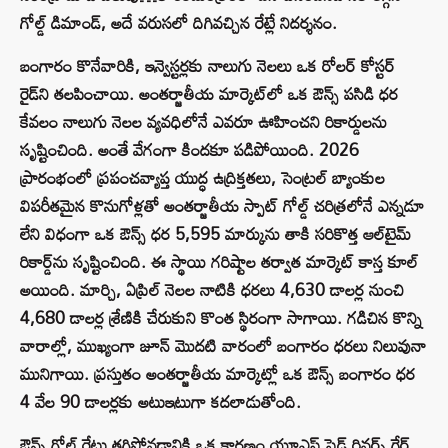
గోల్డ్ డిమాండ్, అదే వరుసలో దిగివచ్చిన రేట్లే నిదర్శనం.
బంగారం కొనేవారికి, ఇన్వెస్టర్లకు నాలుగు నెలలు ఒక రోలర్ కోస్టర్
రైడ్‌ని తలపించాయి. అంతర్జాతీయ మార్కెట్‌లో ఒక ఔన్స్ పసిడి ధర
కేవలం నాలుగు నెలల వ్యవధిలోనే ఎవరూ ఊహించని రికార్డులను
సృష్టించింది. అంతే వేగంగా కిందకూ పడిపోయింది. 2026
ప్రారంభంలో ప్రపంచవ్యాప్త యుద్ధ ఉద్రిక్తతలు, సెంట్రల్ బ్యాంకుల
విపరీతమైన కొనుగోళ్లతో అంతర్జాతీయ స్పాట్ గోల్డ్ చరిత్రలోనే ఎన్నడూ
లేని విధంగా ఒక ఔన్స్ ధర 5,595 మార్కును తాకి సరికొత్త ఆల్‌టైమ్
రికార్డ్‌ను సృష్టించింది. ఈ స్థాయి గరిష్టాల తర్వాత మార్కెట్ కాస్త కూల్
అయింది. మార్చి, ఏప్రిల్ నెలల నాటికి ధరలు 4,630 డాలర్ల నుంచి
4,680 డాలర్ల శ్రేణికి చేరుకుని కొంత స్థిరంగా సాగాయి. గడిచిన కొన్ని
వారాల్లో, ముఖ్యంగా జూన్ మొదటి వారంలో బంగారం ధరలు నిలువునా
మునిగాయి. ప్రస్తుతం అంతర్జాతీయ మార్కెట్లో ఒక ఔన్స్ బంగారం ధర
4 వేల 90 డాలర్లకు అటుఇటుగా కదలాడుతోంది.
ఔన్స్ గోల్డ్ రేటు తగ్గిపోవడానికి ఒక కారణం యూఎస్ ఫెడ్ రివర్స్ గేర్.