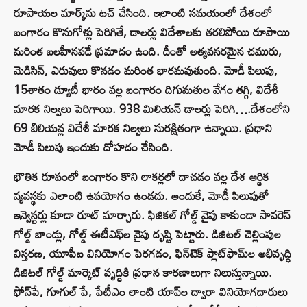
రూపాయల మార్క్‌ను టచ్ చేసింది. ఇలాంటి సమయంలో దేశంలో
బంగారం కొనుగోళ్లు పెరిగితే, డాలర్లు విదేశాలకు తరలిపోయి రూపాయి
మరింత బలహీనపడే ప్రమాదం ఉంది. దీంతో అత్యవసరమైన చమురు,
మెడిసిన్, ఎరువులు కొనడం మరింత భారమవుతుంది. మోడీ పిలుపు,
15శాతం డ్యూటీ భారం వల్ల బంగారం దిగుమతుల వేగం తగ్గి, విదేశీ
మారక నిల్వలు పెరిగాయి. 938 మిలియన్ డాలర్లు పెరిగి….దేశంలోని
69 బిలియన్ల విదేశీ మారక నిల్వలు సురక్షితంగా ఉన్నాయి. ప్రధాని
మోడీ పిలుపు ఇందుకు దోహదం చేసింది.
భౌతిక రూపంలో బంగారం కొని లాకర్లలో దాచడం వల్ల దేశ ఆర్థిక
వ్యవస్థకు ఎలాంటి ఉపయోగం ఉండదు. అందుకే, మోడీ పిలుపుతో
ఇన్వెస్టర్లు కూడా రూట్ మార్చారు. ఫిజికల్ గోల్డ్ వైపు కాకుండా సావరెన్
గోల్డ్ బాండ్లు, గోల్డ్ ఈటీఎఫ్‌ల వైపు దృష్టి పెట్టారు. డిజిటల్ చెల్లింపుల
విస్తరణ, యూపీఐ వినియోగం పెరగడం, ఫిన్‌టెక్ ప్లాట్‌ఫామ్‌ల అభివృద్ధి
డిజిటల్ గోల్డ్ మార్కెట్ వృద్ధికి ప్రధాన కారణాలుగా నిలుస్తున్నాయి.
ఫోన్‌పే, గూగుల్ పే, పేటీఎం లాంటి యాప్‌ల ద్వారా వినియోగదారులు