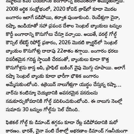
నష్టాలను కవర్ చేయడానికి బంగారాన్ని బలవంతంగా అమ్ముతున్నారు.
2008 ఆర్థిక సంక్షోభంలో, 2020 కోవిడ్ క్రాష్‌లో కూడా మొదట
బంగారం ఇలాగే పడిపోయి, తర్వాత పుంజుకుంది. రెండేళ్లుగా చైనా,
రష్యా, ఇండియాతో సహా ప్రపంచ దేశాల సెంట్రల్ బ్యాంకులు టన్నుల
కొద్దీ బంగారాన్ని కొనుగోలు చేస్తూ వచ్చాయి. అయితే, వరల్డ్ గోల్డ్
కౌన్సిల్ లేటెస్ట్ రిపోర్ట్ ప్రకారం, 2026 మొదటి క్వార్టర్‌లో సెంట్రల్
బ్యాంకుల కొనుగోళ్లు దాదాపు 22శాతం తగ్గాయి. బంగారం ధరలు
విపరీతమైన గరిష్ట స్థాయికి చేరడంతో, బ్యాంకులు కూడా కొత్త
కొనుగోళ్లను కాస్త ఆపి, ప్రాఫిట్ బుకింగ్ వైపు మొగ్గు చూపాయి. అలాగే
రష్యా సెంట్రల్ బ్యాంకు కూడా భారీగా భౌతిక బంగారం
అమ్మేసుకుంటోంది. ఉక్రెయిన్‌ నాలుగేళ్లుగా యుద్ధం చేస్తున్న రష్యా…
వార్‌ను కంటిన్యూ చెయ్యడానికి అవసరమైన వనరులను
సమకూర్చుకోవడానికి గోల్డ్ వదిలించుకుంటోంది. ఈ నాలుగు నెలల్లో
సుమారు 30 టన్నుల గోల్డ్‌ను సెల్ చేసింది.
ఫిజికల్‌ గోల్డ్ కు డిమాండ్ తగ్గడం కూడా రేట్ల పడిపోవడానికి మరో
కారణం. భారత్, చైనా వంటి దేశాల్లో ఆభరణాల డిమాండ్ గణనీయంగా