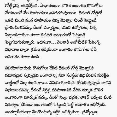
గోల్డ్ వైపు ఆకర్షిస్తోంది. సాధారణంగా భౌతిక బంగారం కొనుగోలు
చేయాలంటే వేల రూపాయలు అవసరమవుతాయి. డిజిటల్ గోల్డ్‌లో
ఒకటి నుంచి వంద రూపాయల చిన్న మొత్తాల నుంచే పెట్టుబడి
ప్రారంభించవచ్చు. దీంతో విద్యార్థులు, యువ ఉద్యోగులు, చిన్న
పెట్టుబడిదారులు కూడా డిజిటల్‌ బంగారంలో పెట్టుబడి
పెట్టగలుగుతున్నారు. అదనంగా… నెలవారీ ఆటోమేటిక్ సేవింగ్స్
విధానాల ద్వారా క్రమం తప్పకుండా బంగారం కొనుగోలు చేసే
అవకాశం కూడా ఉంది.
వినియోగదారుడు కొనుగోలు చేసిన డిజిటల్ గోల్డ్ మొత్తానికి
సమానమైన స్వచ్ఛమైన బంగారాన్ని సేవా సంస్థలు భద్రపరిచిన సురక్షిత
వాల్ట్‌లలో నిల్వ ఉంచుతాయి. వినియోగదారుడు కోరుకున్నప్పుడు దానిని
విక్రయించవచ్చు లేదంటే నిర్దిష్ట పరిమాణానికి చేరిన తర్వాత భౌతిక
బంగారంగా మార్చుకోవచ్చు. దీంతో నిల్వ, భద్రత, లాకర్ ఖర్చులు వంటి
సమస్యలు లేకుండా బంగారంలో పెట్టుబడి పెట్టే అవకాశం లభిస్తోంది.
అంతర్జాతీయంగా నెలకొంటున్న ఆర్థిక అనిశ్చితులు, ద్రవ్యోల్బణ