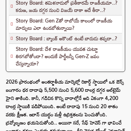
Story Board: తమిళనాడులో ప్రతీకారమే రాజకీయమా..?
కరుణ, జయ దగ్గర నుంచి విజయ్ దాకా అదే తీరా..?
Story Board: Gen Zతో రాబోయే కాలంలో రాజకీయ
మార్పులు ఎలా ఉండబోతున్నాయి?
Story Board : బ్యాంక్ అకౌంట్ ఉంటే బాదుడు తప్పదా..?
Story Board: దేశ రాజకీయం యువత చుట్టూ
తిరగబోతోందా? అందుకే పార్టీలన్నీ Gen-Z జపం
చేస్తున్నాయా?
2026 ప్రారంభంలో అంతర్జాతీయ మార్కెట్లో రికార్డ్ స్థాయిలో ఒక ఔన్స్
బంగారం ధర దాదాపు 5,500 నుంచి 5,600 డాలర్ల దగ్గర ఆల్‌టైమ్
హైని తాకింది. కానీ, గడిచిన కొన్ని వారాల్లోనే అది ఏకంగా 4,200
డాలర్ల స్థాయికి పడిపోయింది. అంటే దాదాపు 15 నుంచి 20 శాతం
వరకు క్షీణత. ఇరాన్‌ యుద్ధం మళ్లీ ఉద్రిక్తతలను పెంచుతోంది.
ద్రవ్యోల్బణం భయపెడుతోంది.. అయినా సరే, సేఫ్ హెవెన్ గా భావించే
బంగారం ధరలు ఎందుకు తగ్గుతున్నాయి.. దీని వెనుక గ్లోబల్ ఎకనామిక్