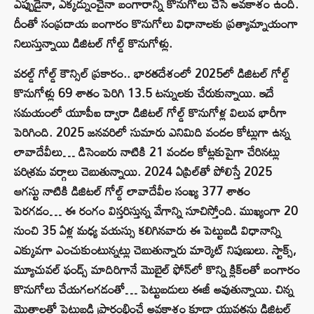
ఎప్పుడైనా, ఎక్కడ్నుంచైనా బంగారాన్ని కొనుగోలు చేసే అవకాశం ఉంది.
దీంతో సంప్రదాయ బంగారం కొనుగోలు విధానాలకు ప్రత్యామ్నాయంగా
నిలుస్తున్నాయి డిజిటల్ గోల్డ్ కొనుగోళ్లు.
వరల్డ్‌ గోల్డ్ కౌన్సిల్ ప్రకారం.. భారతదేశంలో 2025లో డిజిటల్ గోల్డ్
కొనుగోళ్లు 69 శాతం పెరిగి 13.5 టన్నులకు చేరుకున్నాయి. ఇదే
సమయంలో యూపీఐ ద్వారా డిజిటల్ గోల్డ్ కొనుగోళ్ల విలువ భారీగా
పెరిగింది. 2025 జనవరిలో సుమారు ఎనిమిది వందల కోట్లుగా ఉన్న
లావాదేవీలు… డిసెంబరు నాటికి 21 వందల కోట్లకుపైగా చేరినట్లు
పరిశ్రమ వర్గాలు చెబుతున్నాయి. 2024 ఏప్రిల్‌తో పోలిస్తే 2025
ఆగస్టు నాటికి డిజిటల్ గోల్డ్ లావాదేవీల సంఖ్య 377 శాతం
పెరగడం… ఈ రంగం విస్తరిస్తున్న వేగాన్ని సూచిస్తోంది. ముఖ్యంగా 20
నుంచి 35 ఏళ్ల మధ్య వయస్సు కలిగినవారు ఈ పెట్టుబడి విధానాన్ని
ఎక్కువగా ఎంచుకుంటున్నట్లు చెబుతున్నారు మార్కెట్ నిపుణులు. స్టాక్స్,
మ్యూచువల్ ఫండ్స్ మాదిరిగానే మొబైల్ ఫోన్‌లో కొన్ని క్లిక్‌లతో బంగారం
కొనుగోలు చేయగలగడంతో… పెట్టుబడులు ఈజీ అవుతున్నాయి. చిన్న
మొత్తాలతో పెట్టుబడి ప్రారంభించే అవకాశం కూడా యువతను డిజిటల్