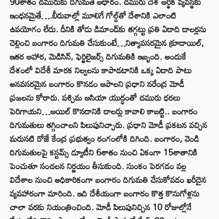
90శాతం చమురుకు దిగుమతే ఆధారం. చమురు దేశ ఆర్థిక వ్యవస్థకు
ఇంధనమైతే….బీరువాల్లో మూలిగే గోల్డ్‌తో దేశానికి ఎలాంటి
ఉపయోగం లేదు. దీనికి తోడు డిమాండ్‌కు తగ్గట్టు ప్రతి ఏడాది డాలర్లను
చెల్లించి బంగారం దిగుమతి చేసుకుంటే…నిత్యావసరమైన క్రూడాయిల్,
ఇతర ఆహార, మెడిసిన్‌, ఫెర్జిలైజర్స్ దిగుమతికి ఇబ్బంది. అందుకే
దేశంలో విదేశీ మారక నిల్వలను కాపాడటానికి ఒక్క ఏడాది పాటు
అనవసరమైన బంగారం కొనడం ఆపాలని ప్రధాని నరేంద్ర మోడీ
ప్రజలను కోరారు. పశ్చిమ ఆసియా యుద్ధంతో చమురు ధరలు
పెరిగాయని…ఆయిల్ కొనడానికి డాలర్లు కావాలి కాబట్టి.. బంగారం
దిగుమతులు తగ్గించాలని పిలుపునిచ్చారు. ప్రధాని మోడీ ప్రకటన వచ్చిన
మరుసటి రోజే కేంద్ర ప్రభుత్వం రంగంలోకి దిగింది. బంగారం, వెండి
దిగుమతులపై కస్టమ్స్ డ్యూటీని 6శాతం నుంచి ఏకంగా 15శాతానికి
పెంచుతూ సంచలన నిర్ణయం తీసుకుంది. సుంకం పెరగడం వల్ల
విదేశాల నుంచి అధికారికంగా బంగారం దిగుమతి చేసుకోవడం ఖరీదైన
వ్యవహారంగా మారింది. ఇది దేశీయంగా బంగారం కొత్త కొనుగోళ్లను
చాలా వరకు నియంత్రించింది. మోడీ పిలుపునిచ్చిన 10 రోజుల్లోనే