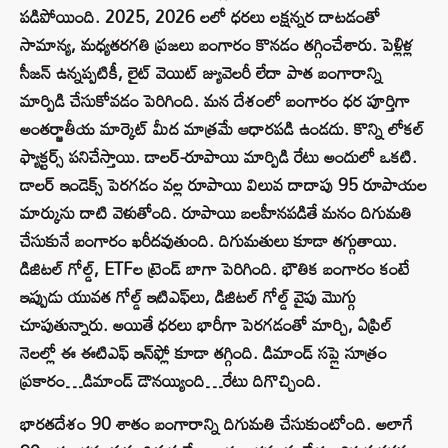
పడిపోయింది. 2025, 2026 లలో ధరలు లక్షన్నర దాటడంతో
సామాన్య, మధ్యతరగతి ప్రజలు బంగారం కొనడం తగ్గించేశారు. పెళ్లిళ్ల
సీజన్ ఉన్నప్పటికీ, లైట్ వెయిట్ జ్యువెలరీ లేదా పాత బంగారాన్ని
మార్పిడి చేసుకోవడం పెరిగింది. మన దేశంలో బంగారం ధర పూర్తిగా
అంతర్జాతీయ మార్కెట్ మీద మాత్రమే ఆధారపడి ఉండదు. కొన్ని లోకల్
ఫ్యాక్టర్స్ పనిచేస్తాయి. డాలర్-రూపాయి మార్పిడి రేటు అందులో ఒకటి.
డాలర్ ఇండెక్స్ పెరగడం వల్ల రూపాయి విలువ దాదాపు 95 రూపాయల
మార్కును దాటి వెళుతోంది. రూపాయి బలహీనపడితే మనం దిగుమతి
చేసుకునే బంగారం ఖరీదవుతుంది. దిగుమతులు కూడా తగ్గుతాయి.
డిజిటల్ గోల్డ్, ETFల ట్రెండ్ బాగా పెరిగింది. భౌతిక బంగారం కంటే
ఇప్పుడు యువత గోల్డ్ ఇటిఎఫ్‌లు, డిజిటల్ గోల్డ్ వైపు మొగ్గు
చూపుతున్నారు. అయితే ధరలు భారీగా పెరగడంతో మార్చి, ఏప్రిల్
నెలల్లో ఈ ఈటిఎఫ్ ఇన్‌ఫ్లో కూడా తగ్గింది. డిమాండ్ సప్లై సూత్రం
ప్రకారం…డిమాండ్ డౌనయ్యింది…రేటు దిగొచ్చింది.
భారతదేశం 90 శాతం బంగారాన్ని దిగుమతి చేసుకుంటోంది. అలాగే