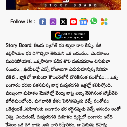
Follow Us :
Add as a preferred
source on google
Story Board: లీటరు పెట్రోల్ ధర తగ్గినా రాని కిక్కు. కేజీ
ఉల్లిపాయల ధర దిగొచ్చినా తెలియని ఒక ఆనందం.. ఎండకాలం
ముదిరిపోయాక..ఒక్కసారిగా పడిన తొలి రుతుపవనాల చినుకులా
సంబరం…థియేటర్లో ఎన్నో రోజులుగా ఎదురుచూస్తున్న సినిమా
టికెట్.. బ్లాక్‌లో కాకుండా కౌంటర్‌లోనే దొరికినంత సంతోషం….ఒక్క
బంగారం ధరలు పతనమన్న వార్త మధ్యతరగతి ఇళ్లల్లో కనిపిస్తోంది.
ముఖ్యంగా మహిళల మొహాల్లో వెయ్యి వాట్ల బల్బు వెలిగినంత హ్యాపీనెస్
జిగేల్‌మంటోంది. మగవారికి జీతం పెరిగినప్పుడు వచ్చే సంతోషం
ఒకెత్తయితే..మహిళలకు బంగారం ధర తగ్గినప్పుడు వచ్చే ఆనందం ఇంకో
ఎత్తు. ఎందుకంటే, మధ్యతరగతి మహిళల దృష్టిలో బంగారం అనేది
కేవలం ఒక నగ కాదు..అది వారి కష్టార్జితం, దాచుకున్న రహస్య