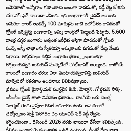
అమెరికాలో ఉద్యోగాల గణాంకాలు బలంగా రావడంతో, వడ్డీ రేట్ల కోతను
యూఎస్ ఫెడ్ వాయిదా వేసింది. ఇది బంగారానికి మైనస్ అయింది.
అమెరికా డాలర్ ఇండెక్స్ 100 మార్కును దాటి బలోపేతం కావడంతో
గ్లోబల్ ఇన్వెస్టర్లు బంగారాన్ని అమ్మి డాలర్లలో పెట్టుబడి పెట్టారు. 5,600
డాలర్ల దగ్గర బంగారం అత్యంత ఖరీదైన ఆస్తిగా మారడంతో గ్లోబల్
ఫండ్స్ అన్నీ లాభాలను స్వీకరిస్తూ అమ్మకాలకు దిగడంతో రేట్లు నేలకు
దిగాయి. తగ్గుముఖం పట్టిన బంగారం ధరలు…ఇంకెంతగా
తగ్గుతాయన్నది బులియన్ మార్కెట్‌లో హాట్‌టాపిక్‌ అయ్యింది. రాబోయే
కాలంలో బంగారం ధరలు ఎలా వుంటాయన్నదానిపై బులియన్
మార్కెట్‌లో రకరకాల అంచనాలు వినిపిస్తున్నాయి.
ప్రముఖ గ్లోబల్ ఫైనాన్షియల్ సంస్థలైన జె.పి. మోర్గాన్, గోల్డ్‌మన్ సాక్స్,
ఐసీఐసీఐ డైరెక్ట్ తాజా నివేదికల ప్రకారం.. రాబోయే ఆరు నెలల్లో
మార్కెట్ రెండు వైపులా కదిలే అవకాశం ఉంది. అమెరికాలో
ద్రవ్యోల్బణం మళ్లీ పెరగడం వల్ల యూఎస్ ఫెడ్ వడ్డీ రేట్లను
తగ్గించకుండా.. డిసెంబర్ 2026 వరకు వాయిదా వేసేలా కనిపిస్తోంది.
దీనివల్ల బంగారంపై స్వల్పకాలిక ఒత్తిడి ఉంటుంది. దీంతో రేట్లు బాగా