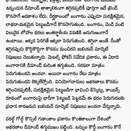
ఉన్నందున డిమాండ్ తాత్కాలికంగా తగ్గినప్పటికీ పూర్తిగా ఇదే ట్రెండ్
కొనసాగే అవకాశం లేదు. దీర్ఘకాలంలో బంగారం ఎప్పుడూ సురక్షితమైన,
లాభదాయకమైన పెట్టుబడిగానే కొనసాగుతుంది. బంగారం, వెండి వంటి
విలువైన లోహాల ధరలు అంతర్జాతీయ విపణికి అనుగుణంగానే
ఉంటాయి. అక్కడ పెరిగితే ఇక్కడా పెరుగుతుంది. తగ్గినా అంతే. దీంతో
తగ్గినప్పుడు కొద్దికొద్దిగా కొనడం మంచిదని బులియన్ మార్కెట్
నిపుణులు చెబుతున్నారు. మెటల్స్ ఫోకస్ నివేదిక ప్రకారం, ఈ ఏడాది
బంగారానికి డిమాండ్ మరింత తగ్గుతుంది. సరఫరా మాత్రం
పెరుగుతుందని అంచనా. అయినా బంగారం రేటు మాత్రం
పెరుగుతుందని లెక్కలేస్తోంది. వినియోగదారులు ఆభరణాలు కొనడం
తగ్గించినప్పటికీ, సురక్షితమైన పెట్టుబడిగా భావించి బిస్కెట్లు, కాయిన్స్
రూపంలో బంగారంపై భారీగా పెట్టుబడి పెట్టడమే ఈ ధరల పెరుగుదలకు
ప్రధాన కారణమని బులియన్ మార్కెట్ నిపుణులు అంచనా వేస్తున్నారు.
వరల్డ్ గోల్డ్ కౌన్సిల్ గణాంకాల ప్రకారం కొంతకాలంగా దేశంలో
ఆభరణాల డిమాండ్ తగ్గుముఖం పట్టింది. టన్నుల కొద్దీ బంగారం కొనే