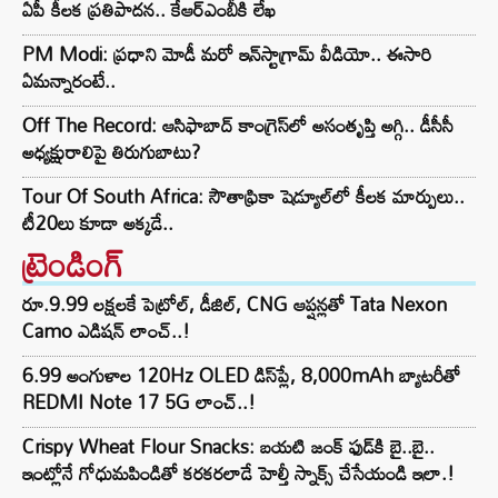
ఏపీ కీలక ప్రతిపాదన.. కేఆర్ఎంబీకి లేఖ
PM Modi: ప్రధాని మోడీ మరో ఇన్‌స్టాగ్రామ్ వీడియో.. ఈసారి
ఏమన్నారంటే..
Off The Record: ఆసిఫాబాద్ కాంగ్రెస్‌లో అసంతృప్తి అగ్గి.. డీసీసీ
అధ్యక్షురాలిపై తిరుగుబాటు?
Tour Of South Africa: సౌతాఫ్రికా షెడ్యూల్‌లో కీలక మార్పులు..
టీ20లు కూడా అక్కడే..
ట్రెండింగ్‌
రూ.9.99 లక్షలకే పెట్రోల్, డీజిల్, CNG ఆప్షన్లతో Tata Nexon
Camo ఎడిషన్ లాంచ్..!
6.99 అంగుళాల 120Hz OLED డిస్‌ప్లే, 8,000mAh బ్యాటరీతో
REDMI Note 17 5G లాంచ్..!
Crispy Wheat Flour Snacks: బయటి జంక్ ఫుడ్‌కి బై..బై..
ఇంట్లోనే గోధుమపిండితో కరకరలాడే హెల్తీ స్నాక్స్ చేసేయండి ఇలా.!