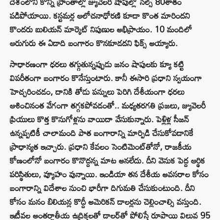
దేశంలోని కొన్ని ప్రాంతాల్లో జ్యువెలరీ షాపుల్లో సేల్స్ 80శాతం
పడిపోయాయి. కస్టమర్ల ఆలోచనాధోరణి కూడా కొంత మారిందని
కొందరు బులియన్ మార్కెట్ నిపుణుల అభిప్రాయం. 10 మందిలో
ఆరుగురు ఈ ఏడాది బంగారం కొనకూడదని ఫిక్స్ అయ్యారు.
సాధారణంగా ధరలు తగ్గుతున్నప్పుడు జనం షాపులకు క్యూ కట్టి
విపరీతంగా బంగారం కొనేస్తుంటారు. కానీ ఈసారి ప్రధాని స్వయంగా
హెచ్చరించడం, దానికి తోడు పన్నులు పెరిగి దేశీయంగా ధరలు
ఆశించినంత వేగంగా తగ్గకపోవడంతో.. మధ్యతరగతి ప్రజలు, జ్యువెలరీ
ప్రియులు కొత్త కొనుగోళ్లను వాయిదా వేసుకున్నారు. పెళ్లిళ్ల సీజన్
ఉన్నప్పటికీ చాలామంది పాత బంగారాన్ని మార్పిడి చేసుకోవడానికే
ప్రాధాన్యత ఇచ్చారు. ప్రధాని కేవలం సెంటిమెంట్‌తోనో, రాజకీయ
కోణంలోనో బంగారం కొనొద్దన్న మాట అనలేదు. దీని వెనుక పెద్ద ఆర్థిక
పరిస్థితులు, వ్యూహం వున్నాయి. ఇండియా తన దేశీయ అవసరాల కోసం
బంగారాన్ని విదేశాల నుంచి భారీగా దిగుమతి చేసుకుంటుంది. దీని
కోసం మనం బిలియన్ల కొద్దీ అమెరికన్ డాలర్లను చెల్లించాల్సి వస్తుంది.
ఇటీవల అంతర్జాతీయ ఉద్రిక్తలతో డాలర్‌తో పోలిస్తే రూపాయి విలువ 95