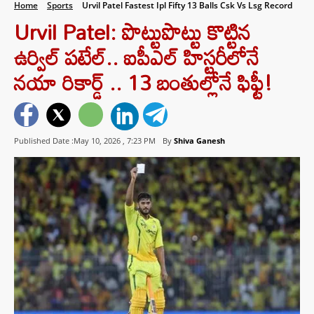
Home
Sports
Urvil Patel Fastest Ipl Fifty 13 Balls Csk Vs Lsg Record
Urvil Patel: పొట్టుపొట్టు కొట్టిన
ఉర్విల్ పటేల్.. ఐపీఎల్ హిస్టరీలోనే
నయా రికార్డ్ .. 13 బంతుల్లోనే ఫిఫ్టీ!
Published Date :May 10, 2026 ,
7:23 PM
By
Shiva Ganesh