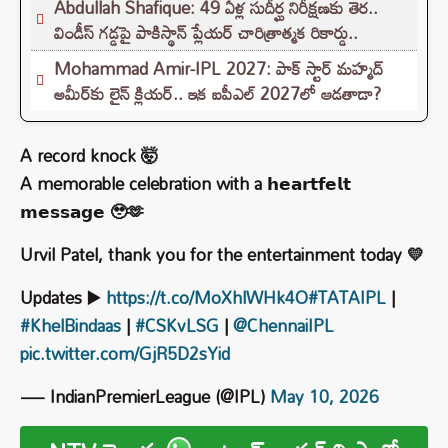
Abdullah Shafique: 49 ఏళ్ల సుదీర్ఘ నిరీక్షణకు తెర..
విండీస్ గడ్డపై పాకిస్థాన్ ప్లేయర్ చారిత్రాత్మక రికార్డు..
Mohammad Amir-IPL 2027: పాక్ స్టార్ మహ్మద్
అమీర్‌కు లైన్ క్లియర్.. ఇక ఐపీఎల్‌ 2027లో ఆడతాడా?
A record knock 🤯
A memorable celebration with a 𝗵𝗲𝗮𝗿𝘁𝗳𝗲𝗹𝘁
𝗺𝗲𝘀𝘀𝗮𝗴𝗲 🥹🫶
Urvil Patel, thank you for the entertainment today 💛
Updates ▶️
https://t.co/MoXhlWHk4O
#TATAIPL
|
#KhelBindaas
|
#CSKvLSG
|
@ChennaiIPL
pic.twitter.com/GjR5D2sYid
— IndianPremierLeague (@IPL)
May 10, 2026