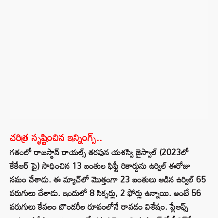
చరిత్ర సృష్టించిన ఇన్నింగ్స్..
గతంలో రాజస్థాన్ రాయల్స్ తరపున యశస్వి జైస్వాల్ (2023లో
కేకేఆర్ పై) సాధించిన 13 బంతుల ఫిఫ్టీ రికార్డును ఉర్విల్ ఈరోజు
సమం చేశాడు. ఈ మ్యాచ్‌లో మొత్తంగా 23 బంతులు ఆడిన ఉర్విల్ 65
పరుగులు చేశాడు. ఇందులో 8 సిక్సర్లు, 2 ఫోర్లు ఉన్నాయి. అంటే 56
పరుగులు కేవలం బౌండరీల రూపంలోనే రావడం విశేషం. ప్లేఆఫ్స్