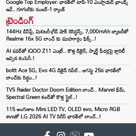
Google Top Employer: భారత్‌లో టాప్-10 ఎంప్లాయర్ బ్రాండ్స్
ఇవే.. గూగుల్‌కు నంబర్-1 ర్యాంక్
ట్రెండింగ్‌
144Hz డిస్‌ప్లే, మిలిటరీ-గ్రేడ్ షాక్ రెసిస్టన్స్, 7,000mAh బ్యాటరీతో
Realme 16x 5G లాంచ్ కు ముహూర్తం ఫిక్స్..!
AI పవర్‌తో iQOO Z11 ఎంట్రీ.. కొత్త డిజైన్, స్మార్ట్ ఫీచర్లపై క్లారిటీ
ఇచ్చిన కంపెనీ.!
boltt Ace 5G, Evo 4G డిజైన్ రివీల్.. ఆగస్టు 25న భారత్‌లో
లాంచ్‌కు సిద్ధం..!
TVS Raider Doctor Doom Edition లాంచ్.. Marvel థీమ్,
Spectral Green కలర్‌తో కొత్త స్టైల్..!
115 అంగుళాల Mini LED TV, OLED evo, Micro RGB
evoతో LG 2026 AI TV సిరీస్ భారత్‌లో లాంచ్..!