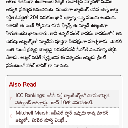
ఆశలు సజీవంగా ఉండాలంటే తప్పక గెలవాల్సిన మ్యాచ్‌లో సీఎస్‌కే
అద్భుత ప్రదర్శన కనబరిచింది. ముందుగా బ్యాటింగ్ చేసిన లక్నో జట్టు
నిర్ణీత ఓవర్లలో 204 పరుగుల భారీ లక్ష్యాన్ని చెన్నై ముందు ఉంచింది.
నిజానికి ఈ రెంజ్ స్కోరును చూసి ఫ్యాన్స్ ఈ మ్యాచ్ ఉత్కంఠగా
సాగుతుందని భావించారు. కానీ ఉర్విల్ పటేల్ రావడం రావడంతోనే తన
మెరుపు ఇన్నింగ్స్‌తో మ్యాచ్‌ను పూర్తిగా ఏకపక్షంగా మార్చేశాడు. మొదటి
బంతి నుంచే ప్రత్యర్థి బౌలర్లపై విరుచుకుపడి సీఎస్‌కే విజయాన్ని దగ్గర
చేశాడు. ఉర్విల్ పటేల్ సృష్టించిన ఈ విధ్వంసం ఇప్పుడు క్రికెట్
ప్రపంచంలో హాట్ టాపిక్ గా మారింది.
Also Read
ICC Rankings: ఐసీసీ వన్డే ర్యాంకింగ్స్‌లో దూసుకొచ్చిన
నెదర్లాండ్ ఆటగాళ్లు.. టాప్ 10లో ఎవరెవరంటే..
Mitchell Marsh: ఐపీఎల్ స్టార్ ఇప్పుడు కావ్య మారన్
జట్టులో.. మిచెల్ మార్ష్ ఎంట్రీ..