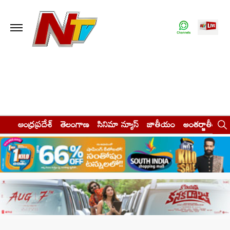
ఆంధ్రప్రదేశ్
తెలంగాణ
సినిమా న్యూస్
జాతీయం
అంతర్జాతీయం