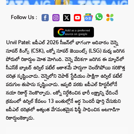
Follow Us :
Add as a preferred
source on google
Urvil Patel: ఐపీఎల్ 2026 సీజన్‌లో భాగంగా ఆదివారం చెన్నై
సూపర్ కింగ్స్ (CSK), లక్నో సూపర్ జెయింట్స్ (LSG) మధ్య జరిగిన
పోరులో రికార్డుల మోత మోగింది. చెన్నై వేదికగా జరిగిన ఈ మ్యాచ్‌లో
సీఎస్‌కే బ్యాటర్ ఉర్విల్ పటేల్ ఆకాశమే హద్దుగా చెలరేగిపోయి సరికొత్త
చరిత్ర సృష్టించాడు. చెన్నైలోని చెపాక్ స్టేడియం సాక్షిగా ఉర్విల్ పటేల్
పరుగుల తుపాను సృష్టించాడు. ఇప్పటి వరకు ఐపీఎల్ హిస్టరీలోనే
నయా రికార్డ్ నెలకొల్పాడు. లక్నో నిర్దేశించిన భారీ లక్ష్యాన్ని ఛేదించే
క్రమంలో ఉర్విల్ కేవలం 13 బంతుల్లోనే అర్ధ సెంచరీ పూర్తి చేసుకుని
ఐపీఎల్ చరిత్రలో అత్యంత వేగవంతమైన ఫిఫ్టీ సాధించిన ఆటగాడిగా
రికార్డులకెక్కాడు.