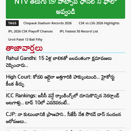
NTV తెలుగు
వాట్సాప్ ఛానల్ ని ఫాలో
అవ్వండి
TAGS
Chepauk Stadium Records 2026
CSK vs LSG 2026 Highlights
IPL 2026 CSK Playoff Chances
IPL Fastest 50 Record List
Urvil Patel 13 Ball Fifty
తాజావార్తలు
Rahul Gandhi: 15 ఏళ్ల బాలికతో బలవంతంగా క్షమాపణలు
చెప్పించారు..
High Court: కోడలి ఇల్లైనా అత్తగారికి హక్కుంటుంది.. హైకోర్టు
కీలక తీర్పు
ICC Rankings: ఐసీసీ వన్డే ర్యాంకింగ్స్‌లో దూసుకొచ్చిన నెదర్లాండ్
ఆటగాళ్లు.. టాప్ 10లో ఎవరెవరంటే..
CJP: నా కుటుంబానికి ప్రాణహని.. సీజేపీ నేత సౌరవ్ దాస్ సంచలన
ఆరోపణలు..