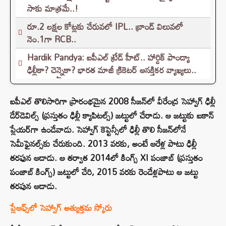
సాకు మాత్రమే..!
రూ.2 లక్షల కోట్లకు చేరువలో IPL.. బ్రాండ్ విలువలో
నెం.1గా RCB..
Hardik Pandya: ఐపీఎల్ ట్రేడ్ హీట్.. హార్దిక్ పాండ్యా
ఢిల్లీకా? చెన్నైకా? భారత మాజీ క్రికెటర్ ఆసక్తికర వ్యాఖ్యలు..
ఐపీఎల్ తొలిసారిగా ప్రారంభమైన 2008 సీజన్‌లో వీరేంద్ర సెహ్వాగ్ ఢిల్లీ
డేర్‌డెవిల్స్ (ప్రస్తుతం ఢిల్లీ క్యాపిటల్స్) జట్టులో చేరాడు. ఆ జట్టుకు ఐకాన్
ప్లేయర్‌గా ఉండేవాడు. సెహ్వాగ్ కెప్టెన్సీలో ఢిల్లీ తొలి సీజన్‌లోనే
సెమీఫైనల్స్‌కు చేరుకుంది. 2013 వరకు, అంటే ఆరేళ్ల పాటు ఢిల్లీ
తరఫున ఆడాడు. ఆ తర్వాత 2014లో కింగ్స్ XI పంజాబ్ (ప్రస్తుతం
పంజాబ్ కింగ్స్) జట్టులో చేరి, 2015 వరకు రెండేళ్లపాటు ఆ జట్టు
తరపున ఆడాడు.
ప్లేఆఫ్స్‌లో సెహ్వాగ్ అత్యుత్తమ స్కోరు