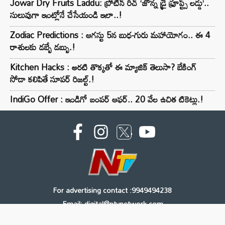
Jowar Dry Fruits Laddu: ప్రోటీన్ రిచ్ ‘జొన్న డ్రై ఫ్రూప్ట్స్ లడ్డు’..
సులువుగా ఇంట్లోనే చేసేయండి ఇలా..!
Zodiac Predictions : ఆగస్టు 5న బుధ-గురు మహాయోగం.. ఈ 4
రాశులకు డబ్బే డబ్బు.!
Kitchen Hacks : అరటి తొక్కతో ఈ మ్యాజిక్ తెలుసా? బేకింగ్
సోడా కలిపితే సూపర్ రిజల్ట్.!
IndiGo Offer : ఇండిగో బంపర్ ఆఫర్.. 20 వేల ఉచిత టికెట్లు.!
For advertising contact :9949494238
Email: digital@ntvnetwork.com
Copyright © 2000 - 2026 - NTV