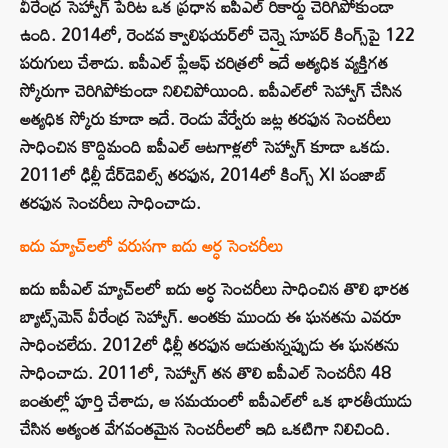
వీరేంద్ర సెహ్వాగ్ పేరిట ఒక ప్రధాన ఐపీఎల్ రికార్డు చెరిగిపోకుండా
ఉంది. 2014లో, రెండవ క్వాలిఫయర్‌లో చెన్నై సూపర్ కింగ్స్‌పై 122
పరుగులు చేశాడు. ఐపీఎల్ ప్లేఆఫ్ చరిత్రలో ఇదే అత్యధిక వ్యక్తిగత
స్కోరుగా చెరిగిపోకుండా నిలిచిపోయింది. ఐపీఎల్‌లో సెహ్వాగ్ చేసిన
అత్యధిక స్కోరు కూడా ఇదే. రెండు వేర్వేరు జట్ల తరఫున సెంచరీలు
సాధించిన కొద్దిమంది ఐపీఎల్ ఆటగాళ్లలో సెహ్వాగ్ కూడా ఒకడు.
2011లో ఢిల్లీ డేర్‌డెవిల్స్ తరఫున, 2014లో కింగ్స్ XI పంజాబ్
తరఫున సెంచరీలు సాధించాడు.
ఐదు మ్యాచ్‌లలో వరుసగా ఐదు అర్ధ సెంచరీలు
ఐదు ఐపీఎల్ మ్యాచ్‌లలో ఐదు అర్ధ సెంచరీలు సాధించిన తొలి భారత
బ్యాట్స్‌మెన్ వీరేంద్ర సెహ్వాగ్. అంతకు ముందు ఈ ఘనతను ఎవరూ
సాధించలేదు. 2012లో ఢిల్లీ తరఫున ఆడుతున్నప్పుడు ఈ ఘనతను
సాధించాడు. 2011లో, సెహ్వాగ్ తన తొలి ఐపీఎల్ సెంచరీని 48
బంతుల్లో పూర్తి చేశాడు, ఆ సమయంలో ఐపీఎల్‌లో ఒక భారతీయుడు
చేసిన అత్యంత వేగవంతమైన సెంచరీలలో ఇది ఒకటిగా నిలిచింది.