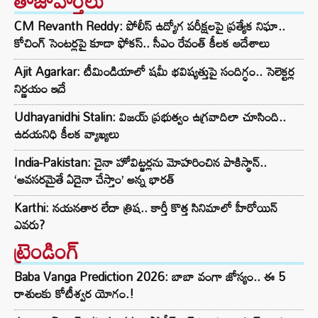
తాజావార్తలు
CM Revanth Reddy: పోలీస్ ఉద్యోగ పరీక్షలపై ప్రత్యేక నిఘా..
కోచింగ్ సెంటర్లపై కూడా ఫోకస్.. సీఎం రేవంత్ కీలక ఆదేశాలు
Ajit Agarkar: టీమిండియాలో షమీ భవిష్యత్తుపై సందిగ్ధం.. సెలెక్టర్ల
నిర్ణయం ఇదే
Udhayanidhi Stalin: విజయ్ ప్రభుత్వం ఉగ్రవాదిలా చూసింది..
ఉదయనిధి కీలక వ్యాఖ్యలు
India-Pakistan: చైనా హోవిట్జర్లను మోహరించిన పాకిస్థాన్..
‘అవసరమైతే ఏదైనా చేస్తాం’ అన్న భారత్
Karthi: నయనతార లేదా త్రిష.. కార్తీ కొత్త సినిమాలో హీరోయిన్
ఎవరు?
ట్రెండింగ్‌
Baba Vanga Prediction 2026: బాబా వంగా జోస్యం.. ఈ 5
రాశులకు కోటీశ్వర యోగం.!