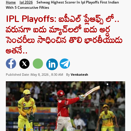
Home
Ipl 2026
Sehwag Highest Scorer In Ipl Playoffs First Indian
With 5 Consecutive Fifties
IPL Playoffs: ఐపీఎల్ ప్లేఆఫ్స్ లో..
వరుసగా ఐదు మ్యాచ్‌లలో ఐదు అర్ధ
సెంచరీలు సాధించిన తొలి భారతీయుడు
అతనే..
Published Date :May 8, 2026 ,
8:30 AM
By
Venkatesh