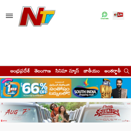
ఆంధ్రప్రదేశ్
తెలంగాణ
సినిమా న్యూస్
జాతీయం
అంతర్జాతీయం