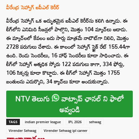
వీరేంద్ర సెహ్వాగ్ ఐపీఎల్ కెరీర్
వీరేంద్ర సెహ్వాగ్ ఒక అద్భుతమైన ఐపీఎల్ కెరీర్‌ను కలిగి ఉన్నాడు. ఈ
లీగ్‌లోని ఎనిమిది సీజన్లలో పాల్గొని, మొత్తం 104 మ్యాచ్‌లు ఆడాడు.
ఈ మ్యాచ్‌లలో కేవలం ఐదు సార్లు మాత్రమే నాటౌట్‌గా నిలిచి, మొత్తం
2728 పరుగులు చేశాడు. ఈ కాలంలో సెహ్వాగ్ స్ట్రైక్ రేట్ 155.44గా
ఉంది. రెండు సెంచరీలు, 16 హాఫ్ సెంచరీలు కూడా సాధించాడు. ఈ
లీగ్‌లో సెహ్వాగ్ అత్యధిక స్కోరు 122 పరుగులు కాగా, 334 ఫోర్లు,
106 సిక్సర్లు కూడా కొట్టాడు. ఈ లీగ్‌లో సెహ్వాగ్ మొత్తం 1755
బంతులను ఎదుర్కొని, 34 క్యాచ్‌లు కూడా అందుకున్నాడు.
NTV తెలుగు
వాట్సాప్ ఛానల్ ని ఫాలో
అవ్వండి
TAGS
indian premier league
IPL 2026
sehwag
Virender Sehwag
Virender Sehwag ipl career