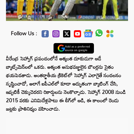
Follow Us :
Add as a preferred
source on google
వీరేంద్ర సెహ్వాగ్ ప్రపంచంలోనే అత్యంత దూకుడుగా ఆడే
బ్యాట్స్‌మెన్‌లలో ఒకరు. అత్యంత అనుభవజ్ఞులైన బౌలర్లను సైతం
భయపెడతాడు. అంతర్జాతీయ క్రికెట్‌లో సెహ్వాగ్ ఎలాగైతే సంచలనం
సృష్టించాడో, అలాగే ఐపీఎల్‌లో కూడా అద్భుతంగా బ్యాటింగ్ చేసి,
ఇప్పటికీ చెక్కుచెదరని రికార్డులను నెలకొల్పాడు. సెహ్వాగ్ 2008 నుండి
2015 వరకు ఎనిమిదేళ్లపాటు ఈ లీగ్‌లో ఆడి, ఈ కాలంలో రెండు
జట్లకు ప్రాతినిధ్యం వహించాడు.