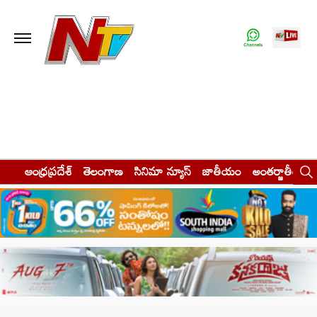
ఆంధ్రప్రదేశ్
తెలంగాణ
సినిమా న్యూస్
జాతీయం
అంతర్జాతీయం