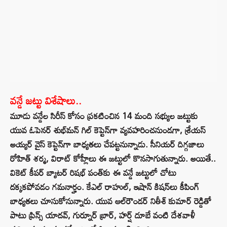
వన్డే జట్టు విశేషాలు..
మూడు వన్డేల సిరీస్ కోసం ప్రకటించిన 14 మంది సభ్యుల జట్టుకు
యువ ఓపెనర్ శుభ్‌మన్ గిల్ కెప్టెన్‌గా వ్యవహరించనుండగా, శ్రేయస్
అయ్యర్ వైస్ కెప్టెన్‌గా బాధ్యతలు చేపట్టనున్నాడు. సీనియర్ దిగ్గజాలు
రోహిత్ శర్మ, విరాట్ కోహ్లీలు ఈ జట్టులో కొనసాగుతున్నారు. అయితే..
వికెట్ కీపర్ బ్యాటర్ రిషభ్ పంత్‌కు ఈ వన్డే జట్టులో చోటు
దక్కకపోవడం గమనార్హం. కేఎల్ రాహుల్, ఇషాన్ కిషన్‌లు కీపింగ్
బాధ్యతలు చూసుకోనున్నారు. యువ ఆల్‌రౌండర్ నితీశ్ కుమార్ రెడ్డితో
పాటు ప్రిన్స్ యాదవ్, గుర్నూర్ బ్రార్, హర్ష్ దూబే వంటి దేశవాళీ