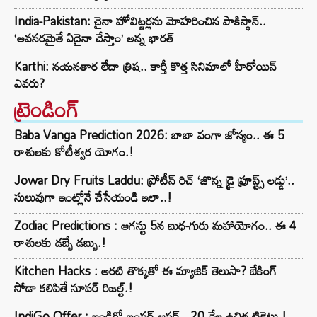
India-Pakistan: చైనా హోవిట్జర్లను మోహరించిన పాకిస్థాన్..
‘అవసరమైతే ఏదైనా చేస్తాం’ అన్న భారత్
Karthi: నయనతార లేదా త్రిష.. కార్తీ కొత్త సినిమాలో హీరోయిన్
ఎవరు?
ట్రెండింగ్‌
Baba Vanga Prediction 2026: బాబా వంగా జోస్యం.. ఈ 5
రాశులకు కోటీశ్వర యోగం.!
Jowar Dry Fruits Laddu: ప్రోటీన్ రిచ్ ‘జొన్న డ్రై ఫ్రూప్ట్స్ లడ్డు’..
సులువుగా ఇంట్లోనే చేసేయండి ఇలా..!
Zodiac Predictions : ఆగస్టు 5న బుధ-గురు మహాయోగం.. ఈ 4
రాశులకు డబ్బే డబ్బు.!
Kitchen Hacks : అరటి తొక్కతో ఈ మ్యాజిక్ తెలుసా? బేకింగ్
సోడా కలిపితే సూపర్ రిజల్ట్.!
IndiGo Offer : ఇండిగో బంపర్ ఆఫర్.. 20 వేల ఉచిత టికెట్లు.!