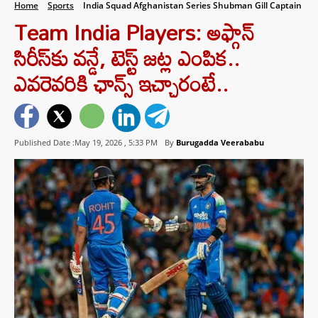
Home
Sports
India Squad Afghanistan Series Shubman Gill Captain
Team India Players: అఫ్గాన్‌
సిరీస్‌కు వన్డే, టెస్ట్‌ జట్ల ఎంపిక..
ఎవరెవరికి ఛాన్స్ ఇచ్చారంటే..
Published Date :May 19, 2026 ,
5:33 PM
By
Burugadda Veerababu