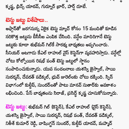
కృష్ణ, ప్రిన్స్ యాదవ్, గుర్నూర్ బ్రార్, హర్ష్ దూబే.
టెస్టు జట్టు విశేషాలు..
అఫ్గాన్‌తో జరగనున్న ఏకైక టెస్టు మ్యాచ్ కోసం 15 మందితో కూడిన
సరికొత్త జట్టును బీసీసీఐ ఎంపిక చేసింది. వన్డేల మాదిరిగానే టెస్టు
జట్టుకు కూడా శుభ్‌మన్ గిల్‌కే సారథ్య బాధ్యతలు అప్పగించారు.
సీనియర్ ఆటగాడు కేఎల్ రాహుల్ వైస్ కెప్టెన్‌గా వ్యవహరిస్తాడు. వన్డేల్లో
చోటు కోల్పోయిన రిషభ్ పంత్ టెస్టు జట్టులో స్థానం
సంపాదించుకున్నాడు. యువ సంచలనాలు యశస్వి జైస్వాల్, సాయి
సుదర్శన్, దేవదత్ పడిక్కల్, ధ్రువ్ జురెల్‌లకు చోటు దక్కింది. స్పిన్
విభాగంలో కుల్దీప్, సుందర్‌లతో పాటు మానవ్ సుతార్‌కు అవకాశం
లభించింది. పేస్ బాధ్యతలను సిరాజ్, ప్రసిద్ధ్ కృష్ణ చూసుకోనున్నారు.
టెస్టు జట్టు:
శుభ్‌మన్ గిల్ (కెప్టెన్), కేఎల్ రాహుల్ (వైస్ కెప్టెన్),
యశస్వి జైస్వాల్, సాయి సుదర్శన్, రిషభ్ పంత్, దేవదత్ పడిక్కల్,
నితీశ్ కుమార్ రెడ్డి, వాషింగ్టన్ సుందర్, కుల్దీప్ యాదవ్, మహ్మద్