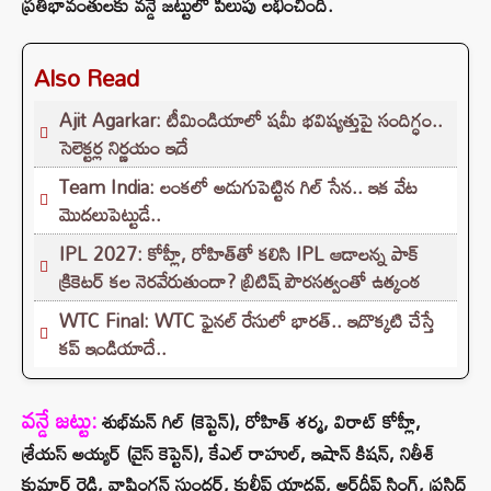
ప్రతిభావంతులకు వన్డే జట్టులో పిలుపు లభించింది.
Also Read
Ajit Agarkar: టీమిండియాలో షమీ భవిష్యత్తుపై సందిగ్ధం..
సెలెక్టర్ల నిర్ణయం ఇదే
Team India: లంకలో అడుగుపెట్టిన గిల్ సేన.. ఇక వేట
మొదలుపెట్టుడే..
IPL 2027: కోహ్లీ, రోహిత్‌తో కలిసి IPL ఆడాలన్న పాక్‌
క్రికెటర్‌ కల నెరవేరుతుందా? బ్రిటిష్ పౌరసత్వంతో ఉత్కంఠ
WTC Final: WTC ఫైనల్ రేసులో భారత్.. ఇదొక్కటి చేస్తే
కప్ ఇండియాదే..
వన్డే జట్టు:
శుభ్‌మన్ గిల్ (కెప్టెన్), రోహిత్ శర్మ, విరాట్ కోహ్లీ,
శ్రేయస్ అయ్యర్ (వైస్ కెప్టెన్), కేఎల్ రాహుల్, ఇషాన్ కిషన్, నితీశ్
కుమార్ రెడ్డి, వాషింగ్టన్ సుందర్, కుల్దీప్ యాదవ్, అర్ష్‌దీప్ సింగ్, ప్రసిద్ధ్