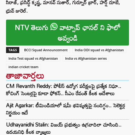
సిరాజ్, ప్రసిద్ధ్ కృష్ణ, మానవ్ సుతార్, గుర్నూర్ బ్రార్, హర్ష్ దూబే,
ధ్రువ్ జురెల్.
NTV తెలుగు
వాట్సాప్ ఛానల్ ని ఫాలో
అవ్వండి
TAGS
BCCI Squad Announcement
India ODI squad vs Afghanistan
India Test squad vs Afghanistan
India vs Afghanistan series
indian cricket team
తాజావార్తలు
CM Revanth Reddy: పోలీస్ ఉద్యోగ పరీక్షలపై ప్రత్యేక నిఘా..
కోచింగ్ సెంటర్లపై కూడా ఫోకస్.. సీఎం రేవంత్ కీలక ఆదేశాలు
Ajit Agarkar: టీమిండియాలో షమీ భవిష్యత్తుపై సందిగ్ధం.. సెలెక్టర్ల
నిర్ణయం ఇదే
Udhayanidhi Stalin: విజయ్ ప్రభుత్వం ఉగ్రవాదిలా చూసింది..
ఉదయనిధి కీలక వ్యాఖ్యలు