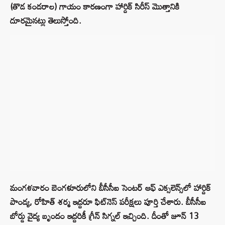
(తొడ కండరాల) గాయం కారణంగా హార్దిక్ సిరీస్ మొత్తానికి
దూరమైనట్లు తెలుస్తోంది.
మంగళవారం బెంగళూరులోని బీసీసీఐ సెంటర్ ఆఫ్ ఎక్సలెన్స్‌లో హార్దిక్
పాండ్య, రోహిత్ శర్మ ఇద్దరూ ఫిట్‌నెస్ పరీక్షలు పూర్తి చేశారు. బీసీసీఐ
బోర్డు వైద్య బృందం ఇద్దరికీ గ్రీన్ సిగ్నల్ ఇచ్చింది. దీంతో జూన్ 13