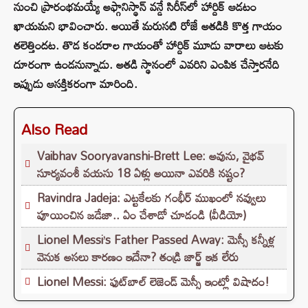
నుంచి ప్రారంభమయ్యే అఫ్గానిస్థాన్ వన్డే సిరీస్‌లో హార్దిక్ ఆడటం
ఖాయమని భావించారు. అయితే మరుసటి రోజే అతడికి కొత్త గాయం
తలెత్తిందట. తొడ కండరాల గాయంతో హార్దిక్ మూడు వారాలు ఆటకు
దూరంగా ఉండనున్నాడు. అతడి స్థానంలో ఎవరిని ఎంపిక చేస్తారనేది
ఇప్పుడు ఆసక్తికరంగా మారింది.
Also Read
Vaibhav Sooryavanshi-Brett Lee: అవును, వైభవ్
సూర్యవంశీ వయసు 18 ఏళ్లు అయినా ఎవరికి నష్టం?
Ravindra Jadeja: ఎట్టకేలకు గంభీర్ ముఖంలో నవ్వులు
పూయించిన జడేజా.. ఏం చేశాడో చూడండి (వీడియో)
Lionel Messi’s Father Passed Away: మెస్సీ కన్నీళ్ల
వెనుక అసలు కారణం ఇదేనా? తండ్రి జార్జ్ ఇక లేరు
Lionel Messi: ఫుట్‌బాల్ లెజెండ్ మెస్సీ ఇంట్లో విషాదం!