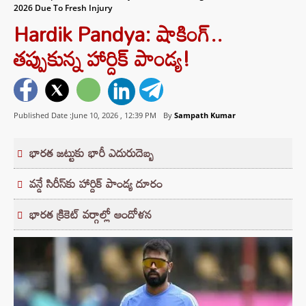
2026 Due To Fresh Injury
Hardik Pandya: షాకింగ్..
తప్పుకున్న హార్దిక్‌ పాండ్య!
Published Date :June 10, 2026 ,
12:39 PM
By
Sampath Kumar
భారత జట్టుకు భారీ ఎదురుదెబ్బ
వన్డే సిరీస్‌కు హార్దిక్‌ పాండ్య దూరం
భారత క్రికెట్ వర్గాల్లో ఆందోళన