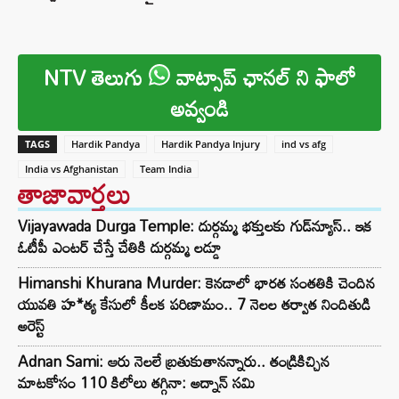
NTV తెలుగు
వాట్సాప్ ఛానల్ ని ఫాలో
అవ్వండి
TAGS
Hardik Pandya
Hardik Pandya Injury
ind vs afg
India vs Afghanistan
Team India
తాజావార్తలు
Vijayawada Durga Temple: దుర్గమ్మ భక్తులకు గుడ్‌న్యూస్.. ఇక
ఓటీపీ ఎంటర్ చేస్తే చేతికి దుర్గమ్మ లడ్డూ
Himanshi Khurana Murder: కెనడాలో భారత సంతతికి చెందిన
యువతి హ*త్య కేసులో కీలక పరిణామం.. 7 నెలల తర్వాత నిందితుడి
అరెస్ట్
Adnan Sami: ఆరు నెలలే బ్రతుకుతానన్నారు.. తండ్రికిచ్చిన
మాటకోసం 110 కిలోలు తగ్గినా: అద్నాన్ సమి