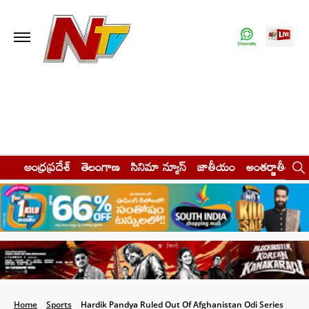
ఆంధ్రప్రదేశ్
తెలంగాణ
సినిమా న్యూస్
జాతీయం
అంతర్జాతీయం
Home
Sports
Hardik Pandya Ruled Out Of Afghanistan Odi Series