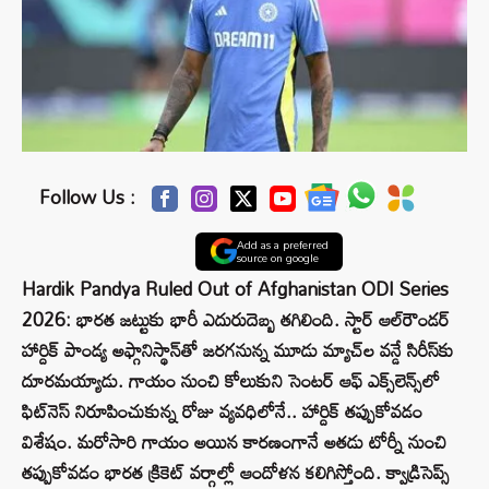
Follow Us :
Add as a preferred
source on google
Hardik Pandya Ruled Out of Afghanistan ODI Series
2026: భారత జట్టుకు భారీ ఎదురుదెబ్బ తగిలింది. స్టార్ ఆల్‌రౌండర్
హార్దిక్ పాండ్య అఫ్గానిస్థాన్‌తో జరగనున్న మూడు మ్యాచ్‌ల వన్డే సిరీస్‌కు
దూరమయ్యాడు. గాయం నుంచి కోలుకుని సెంటర్ ఆఫ్ ఎక్స్‌లెన్స్‌లో
ఫిట్‌నెస్ నిరూపించుకున్న రోజు వ్యవధిలోనే.. హార్దిక్ తప్పుకోవడం
విశేషం. మరోసారి గాయం అయిన కారణంగానే అతడు టోర్నీ నుంచి
తప్పుకోవడం భారత క్రికెట్ వర్గాల్లో ఆందోళన కలిగిస్తోంది. క్వాడ్రిసెప్స్