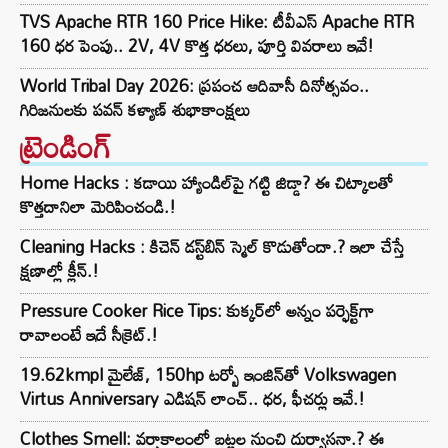
TVS Apache RTR 160 Price Hike: టీవీఎస్ Apache RTR
160 ధర పెంపు.. 2V, 4V కొత్త ధరలు, పూర్తి వివరాలు ఇవే!
World Tribal Day 2026: ప్రపంచ ఆదివాసీ దినోత్సవం..
గిరిజనులకు పవన్ కళ్యాణ్ శుభాకాంక్షలు
ట్రెండింగ్‌
Home Hacks : కడాయి హ్యాండిల్‌పై గట్టి జిడ్డా? ఈ చిట్కాలతో
కొత్తదానిలా మెరిపించండి.!
Cleaning Hacks : కిచెన్ డస్ట్‌బిన్ స్మెల్ కొడుతోందా.? ఇలా చేస్తే
క్షణాల్లో క్లీన్.!
Pressure Cooker Rice Tips: కుక్కర్‌లో అన్నం పర్ఫెక్ట్‌గా
రావాలంటే ఇదే సీక్రెట్.!
19.62kmpl మైలేజ్, 150hp టర్బో ఇంజిన్‌తో Volkswagen
Virtus Anniversary ఎడిషన్ లాంచ్.. ధర, ఫీచర్లు ఇవే.!
Clothes Smell: వర్షాకాలంలో బట్టల నుంచి దుర్వాసనా.? ఈ