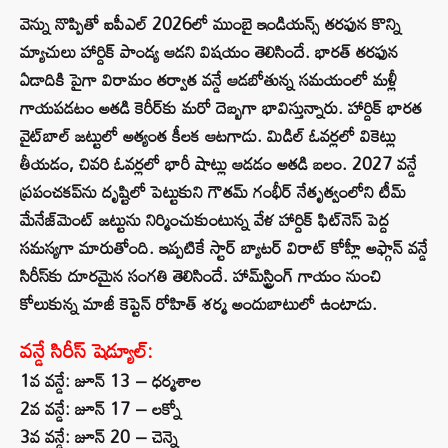
వెన్ను నొప్పితో ఐపీఎల్‌ 2026లో ముంబై ఇండియన్స్ తరఫున కొన్ని
మ్యాచులు హార్దిక్ పాండ్య ఆడని విషయం తెలిసిందే. భారత్ తరఫున
ఏడాదికి పైగా విరామం తర్వాత వన్డే ఆడబోతున్న సమయంలో మళ్లీ
గాయపడటం అతడి కెరీర్‌కు మరో దెబ్బగా భావిస్తున్నారు. హార్దిక్ భారత
వైట్‌బాల్ జట్టులో అత్యంత కీలక ఆటగాడు. మిడిల్ ఓవర్లలో వికెట్లు
తీయడం, చివరి ఓవర్లలో భారీ షాట్లు ఆడడం అతడి బలం. 2027 వన్డే
ప్రపంచకప్‌ను దృష్టిలో పెట్టుకుని గౌతమ్ గంభీర్ నేతృత్వంలోని టీమ్
మేనేజ్‌మెంట్ జట్టును నిర్మించుకుంటున్న వేళ హార్దిక్ ఫిట్‌నెస్ పెద్ద
సమస్యగా మారుతోంది. ఇప్పటికే స్టార్ బ్యాటర్ విరాట్ కోహ్లీ అఫ్గాన్ వన్డే
సిరీస్‌కు దూరమైన సంగతి తెలిసిందే. హామ్‌స్ట్రింగ్ గాయం నుంచి
కోలుకున్న మాజీ కెప్టెన్ రోహిత్ శర్మ అందుబాటులో ఉంటాడు.
వన్డే సిరీస్ షెడ్యూల్:
1వ వన్డే: జూన్ 13 – ధర్మశాల
2వ వన్డే: జూన్ 17 – లక్నో
3వ వన్డే: జూన్ 20 – చెన్నై