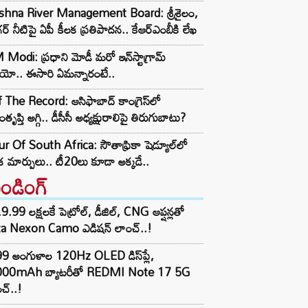
ishna River Management Board: శ్రీశైలం,
ర్ నీటిపై ఏపీ కీలక ప్రతిపాదన.. కేఆర్ఎంబీకి లేఖ
Modi: ప్రధాని మోడీ మరో ఇన్‌స్టాగ్రామ్
ియో.. ఈసారి ఏమన్నారంటే..
 The Record: ఆసిఫాబాద్ కాంగ్రెస్‌లో
తృప్తి అగ్గి.. డీసీసీ అధ్యక్షురాలిపై తిరుగుబాటు?
r Of South Africa: సౌతాఫ్రికా షెడ్యూల్‌లో
క మార్పులు.. టీ20లు కూడా అక్కడే..
రెండింగ్‌
9.99 లక్షలకే పెట్రోల్, డీజిల్, CNG ఆప్షన్లతో
ta Nexon Camo ఎడిషన్ లాంచ్..!
99 అంగుళాల 120Hz OLED డిస్‌ప్లే,
000mAh బ్యాటరీతో REDMI Note 17 5G
చ్..!