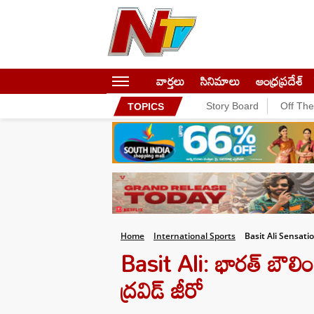
వార్తలు
సినిమాలు
ఆంధ్రప్రదేశ్
Story Board
Off Th
TOPICS
Home
International Sports
Basit Ali Sensat
Basit Ali: భారత్ బౌలింగ
ద్రవిడ్ జీరో