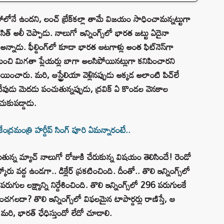
ోనే ఉందని, లంచ్ బ్రేక్‌కల్లా తామే విజయం సాధించామన్నట్టుగా
్ అలీ చెప్పాడు. నాలుగో ఇన్నింగ్స్‌లో భారత జట్టు ఏదైనా
 అన్నాడు. ఫీల్డింగ్‌లో కూడా భారత ఆటగాళ్లు అంత ఫిట్‌నెస్‌గా
యించి మిగతా ప్లేయర్లు బాగా అలసిపోయినట్లుగా కనిపించారని
యించారు. మరి, ఆస్ట్రేలియా వెళ్లినప్పుడు అక్కడ అలాంటి పిచ్‌లే
దేవుడు మెదడు పంచుతున్నప్పుడు, ద్రవిక్ ఏ కొండల వెనకాల
చుకుపడ్డాడు.
 కేంద్రమంత్రి హర్దీప్ సింగ్ పూరి ఏమన్నారంటే..
ుతున్న మ్యాచ్ నాలుగో రోజుకి చేరుకున్న విషయం తెలిసిందే! రెండో
కోరు వద్ద ఉండగా.. డిక్లేర్ ప్రకటించింది. దీంతో.. తొలి ఇన్నింగ్స్‌లో
ల లక్ష్యాన్ని నిర్దేశించింది. తొలి ఇన్నింగ్స్‌లో 296 పరుగులకే
ంచగలదా? తొలి ఇన్నింగ్స్‌లో విఫలమైన టాపార్డర్లు రాణిస్తే, ఆ
ు. మరి, భారత్ ఛేధిస్తుందో లేదో చూడాలి.