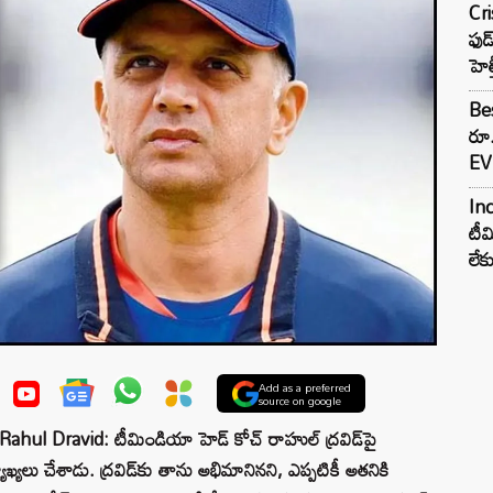
Cr
ఫుడ
హెల
Bes
రూ
EV 
Inc
టీమ
లే
Add as a preferred
source on google
 Dravid: టీమిండియా హెడ్‌ కోచ్‌ రాహుల్‌ ద్రవిడ్‌పై
్యాఖ్యలు చేశాడు. ద్రవిడ్‌కు తాను అభిమానినని, ఎప్పటికీ అతనికి