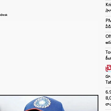
Kr
సాగ
bDesk
PM 
వీడ
Off
అసం
Tou
కీల
ట్
రూ.
Ta
6.
8,
లాం