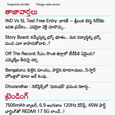
Suspense thriller
Telugu web series
తాజావార్తలు
IND Vs SL Test Free Entry: భారత్ – శ్రీలంక టెస్టు సిరీస్‌కు
ఉచిత ప్రవేశం.. ఎవరైనా వెళ్లి చూడొచ్చు..
Story Board: కమ్మేస్తున్న డ్రగ్స్ భూతం.. మన విద్యార్థుల్ని డ్రగ్స్
నుంచి ఎలా కాపాడుకోవాలి..?
Off The Record: సీఎం సొంత జిల్లాలో టీడీపీకి ఏమైంది?
ఎమ్మెల్యేల తీరుపై చర్చ
Bengaluru: కుళ్లిన మాంసం, పాడైన కూరగాయలు..5-స్టార్
హోటళ్లలో కూడా అదే కంపు..
Dhurandhar : నెట్‌ఫ్లిక్స్‌లో ‘ధురంధర్’ ప్రపంచ రికార్డు..
ట్రెండింగ్‌
7500mAh బ్యాటరీ, 6.9 అంగుళాల 120Hz డిస్‌ప్లే, 45W ఫాస్ట్
ఛార్జింగ్‌తో REDMI 17 5G లాంచ్..!