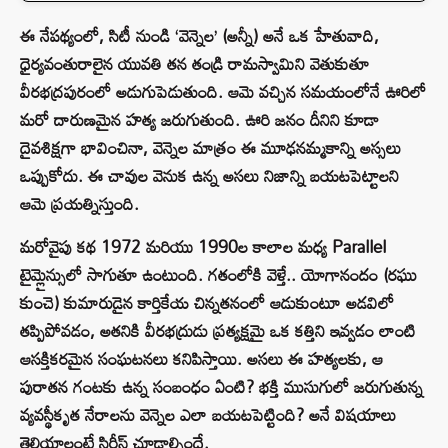
ఈ నేపథ్యంలో, సిటీ నుండి ‘వెన్నెల’ (అన్నీ) అనే ఒక హేతువాది,
ధైర్యవంతురాలైన యువతి తన తండ్రి రామస్వామిని వెతుకుతూ
వీరభద్రపురంలో అడుగుపెడుతుంది. ఆమె వచ్చిన సమయంలోనే ఊరిలో
మరో దారుణమైన హత్య జరుగుతుంది. ఊరి జనం దీనిని కూడా
దైవశిక్షగా భావించినా, వెన్నెల మాత్రం ఈ మూఢనమ్మకాన్ని అస్సలు
ఒప్పుకోదు. ఈ చావుల వెనుక ఉన్న అసలు నిజాన్ని బయటపెట్టాలని
ఆమె ప్రయత్నిస్తుంది.
మరోవైపు కథ 1972 మరియు 1990ల కాలాల మధ్య Parallel
టైమ్లైన్సులో సాగుతూ ఉంటుంది. గతంలోకి వెళ్తే.. యోగానందం (రఘు
కుంచె) కుమారుడైన కార్తికేయ చిన్నతనంలో ఆడుకుంటూ అడవిలో
తప్పిపోవడం, అతనికి వీరభద్రుడు ప్రత్యక్షమై ఒక కత్తిని ఇవ్వడం లాంటి
ఆసక్తికరమైన సంఘటనలు కనిపిస్తాయి. అసలు ఈ హత్యలకు, ఆ
పురాతన గంటకు ఉన్న సంబంధం ఏంటి? భక్తి ముసుగులో జరుగుతున్న
వ్యవస్థీకృత నేరాలను వెన్నెల ఎలా బయటపెట్టింది? అనే విషయాలు
తెలియాలంటే సిరీస్ చూడాల్సిందే.