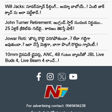
Will Jacks: సూపర్‌మ్యాన్ ఫీల్డింగ్.. అయ్యా బాబోయ్..! ఏంటి జాక్
క్యాచ్ ను అలా పట్టేశావ్.!
John Turner Retirement: ఇంగ్లండ్ స్టార్ సంచలన నిర్ణయం..
25 ఏళ్లకే క్రికెట్‌కు గుడ్‌బై.. కారణం తెలిస్తే షాక్!
Jowar Roti: ‘జొన్న రొట్టె’ విరిగిపోతుందా..? లేదా గట్టిగా
అవుతుందా.? ఇలా చేస్తే మెత్తగా, బాగా పొంగే రొట్టెలు గ్యారెంటీ.!
10mm డైనమిక్ డ్రైవర్లు, ANC, 48 గంటల బ్యాటరీతో JBL Live
Buds 4, Live Beam 4 లాంచ్..!
For advertising contact :9949494238