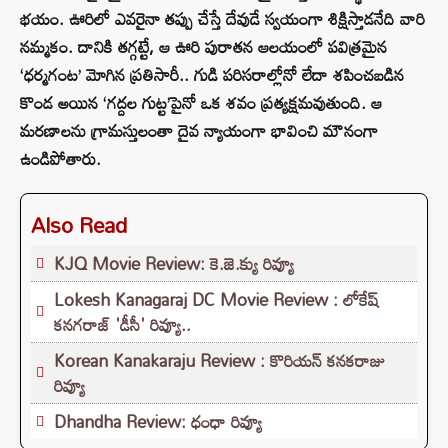
భయం. ఊరిలో ఎవరైనా తప్పు చేస్తే దేవుడే స్వయంగా శిక్షిస్తాడనేది వారి
నమ్మకం. దానికి తగ్గట్టే, ఆ ఊరి పురాతన ఆలయంలో పవిత్రమైన
‘ధర్మగంట’ మోగిన ప్రతిసారీ.. గుడి పరిసరాల్లోనో లేదా శపించబడిన
కొండ అయిన ‘గద్దల గుట్ట’పైనో ఒక శవం ప్రత్యక్షమవుతుంది. ఆ
మరణాలను గ్రామస్తులంతా దైవ న్యాయంగా భావించి మౌనంగా
ఉండిపోతారు.
Also Read
KJQ Movie Review: కె.జె.క్యు రివ్యూ
Lokesh Kanagaraj DC Movie Review : లోకేష్
కనగరాజ్ 'డీసీ' రివ్యూ..
Korean Kanakaraju Review : కొరియన్ కనకరాజు
రివ్యూ
Dhandha Review: ధంధా రివ్యూ