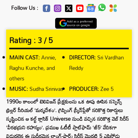
Follow Us :
Add as a preferred
source on google
Rating :
3 / 5
MAIN CAST:
Annie,
DIRECTOR:
Sri Vardhan
Raghu Kunche, and
Reddy
others
MUSIC:
Sudha Srinivas
PRODUCER:
Zee 5
1990ల కాలంలో టెలివిజన్ ప్రేక్షకులను ఒక ఊపు ఊపిన సస్పెన్స్
థ్రిల్లర్ సీరియల్ ‘మర్మదేశం’. గ్రిప్పింగ్ స్క్రీన్‌ప్లేతో సరికొత్త రికార్డులు
సృష్టించిన ఆ కల్ట్ క్లాసిక్ Universe నుండి వచ్చిన సరికొత్త వెబ్ సిరీస్
‘వీరభద్రుని రహస్యం’. ప్రముఖ ఓటీటీ ప్లాట్‌ఫామ్ ‘జీ5’ వేదికగా
విడుదలైన ఈ సుదీర్ఘమైన లాంగ్-ఫార్మ్ సిరీస్ మొదటి 5 ఎపిసోడ్లు