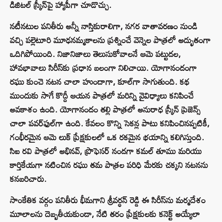
డిజిటల్ స్క్రీన్‌పై హ్యాపీగా చూడొచ్చు.
నటీనటుల పనితీరు అన్నీ నాస్తికురాలిగా, నగర వాతావరణం నుండి
వచ్చి పల్లెటూరి మూఢనమ్మకాలను ప్రశ్నించే వెన్నెల పాత్రలో అద్భుతంగా
ఒదిగిపోయింది. నిజానిజాలు తెలుసుకోవాలనే ఆమె పట్టుదల,
హావభావాలు సిరీస్‌కు ప్రధాన బలంగా నిలిచాయి. యోగానందంగా
రఘు కుంచె నటన చాలా హుందాగా, కూల్‌గా సాగుతుంది. కథ
ముందుకు సాగే కొద్దీ ఆయన పాత్రలో మరిన్ని వైవిధ్యాలు కనిపించే
అవకాశం ఉంది. యోగానందం తల్లి పాత్రలో అనురాధ స్క్రీన్ ప్రెజెన్స్
చాలా పవర్‌ఫుల్‌గా ఉంది. కేవలం కొన్ని సెకన్ల పాటు కనిపించినప్పటికీ,
గంభీరమైన ఆమె లుక్ ప్రేక్షకులలో ఒక రకమైన భయాన్ని కలిగిస్తుంది.
సిఐ రవి పాత్రలో అభినవ్, ప్రొఫెసర్ నందగా కమల్ తూము మరియు
కార్తికేయగా నటించిన రఘు తమ పాత్రల పరిధి మేరకు చక్కని నటనను
కనబరిచారు.
సాంకేతిక వర్గం పనితీరు భీమగాని శ్రీవర్ధన్ రెడ్డి ఈ సిరీస్‌ను మర్మదేశం
మూలాలను దెబ్బతీయకుండా, నేటి తరం ప్రేక్షకులకు కనెక్ట్ అయ్యేలా