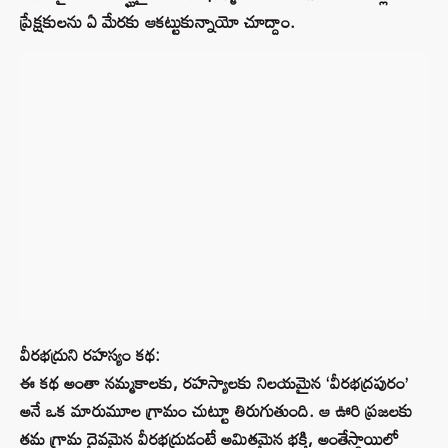
ప్రేక్షకులను ఏ మేరకు ఆకట్టుకున్నాయో చూద్దాం.
వీరభద్రుని రహస్యం కథ:
ఈ కథ అంతా నమ్మకాలకు, రహస్యాలకు నిలయమైన ‘వీరభద్రపురం’
అనే ఒక మారుమూల గ్రామం చుట్టూ తిరుగుతుంది. ఆ ఊరి ప్రజలకు
తమ గ్రామ దైవమైన వీరభద్రుడంటే అమితమైన భక్తి, అంతేస్థాయిలో