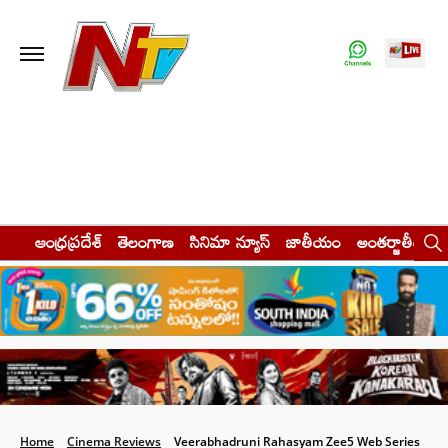
ఆంధ్రప్రదేశ్
తెలంగాణ
సినిమా న్యూస్
జాతీయం
అంతర్జాతీయం
Home
Cinema Reviews
Veerabhadruni Rahasyam Zee5 Web Series