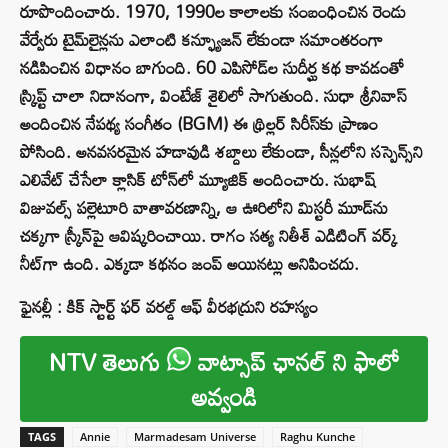
రూపొందించారు. 1970, 1990ల కాలాలకు సంబంధించిన రెండు
వేర్వేరు టైమ్‌లైన్లను ఎలాంటి కన్ఫ్యూజన్ లేకుండా సమాంతరంగా
నడిపించిన విధానం బాగుంది. 60 ఎపిసోడ్‌ల సుదీర్ఘ కథ కావడంతో
స్క్రిప్ట్ చాలా నిదానంగా, వింటేజ్ శైలిలో సాగుతుంది. సుధా శ్రీనివాస్
అందించిన నేపథ్య సంగీతం (BGM) ఈ థ్రిల్లర్ సిరీస్‌కు ప్రాణం
పోసింది. అనవసరమైన హడావుడి శబ్దాలు లేకుండా, సీన్లలోని సస్పెన్స్‌ని
ఎలివేట్ చేసేలా క్లాసిక్ టోన్‌లో మ్యూజిక్ అందించారు. సుభాష్
విజువల్స్ పల్లెటూరి వాతావరణాన్ని, ఆ ఊరిలోని మిస్టరీ మూడ్‌ను
చక్కగా స్క్రీన్‌పై ఆవిష్కరించాయి. రాగం సత్య నితీశ్ ఎడిటింగ్ వర్క్
నీట్‌గా ఉంది. ఎక్కడా కథనం జంప్ అయినట్లు అనిపించదు.
ఫైనల్లీ : కిక్ స్టార్ట్ ఫర్ వరల్డ్ ఆఫ్ వీరభద్రుని రహస్యం
NTV తెలుగు
వాట్సాప్ ఛానల్ ని ఫాలో
అవ్వండి
TAGS
Annie
Marmadesam Universe
Raghu Kunche