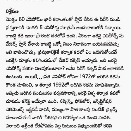
విశ్లేషణ
మొత్తం 60 ఎపిసోడ్‌ల భారీ కథాంశంతో ప్లాన్ చేసిన ఈ సిరీస్ నుండి
ప్రస్తుతానికి మొదటి 5 ఎపిసోడ్లు మాత్రమే అందుబాటులోకి వచ్చాయి.
కాబట్టి కథ ఇంకా ప్రారంభ దశలోనే ఉంది. ఏకంగా అరవై ఎపిసోడ్స్ ను
మేకర్స్ ప్లాన్ చేశారు కాబట్టి ఒక్కో నిజం నిదానంగా బయటపడవచ్చు
అని భావించొచ్చు. ప్రస్తుతానికైతే తర్వాత కథలో ఏం జరుగుతోందనే
ఆసక్తిని మాత్రం కలిగించడంలో మేకర్ సక్సెస్ అయ్యారు. అది అరవై
ఎపిసోడ్స్ వరకూ నిలుపుకుంటారా? అనేది సిరీస్ సక్సెస్ మీద ఆధారపడి
ఉంటుంది. అయితే… ప్రతి ఎపిసోడ్ లోనూ 1972లో జరిగిన కథను
కొంత చూపించి, ఆ తర్వాత 1992లో జరిగిన కథను చూపుతున్నారు.
అప్పుడు జరిగిన సంఘటనల పర్యవసానాన్ని ఇరవై ఏళ్ళ తర్వాత కథలో
చూపడం కనెక్ట్ అయ్యేలా ఉంది. సస్పెన్స్, ఫోక్‌లోర్, ఇన్వెస్టిగేషన్
ఎలిమెంట్స్ ఇష్టపడే వారికి, ముఖ్యంగా పాత కాలపు వింటేజ్ థ్రిల్లర్స్
చూడాలనుకునే వారికి ‘వీరభద్రుని రహస్యం’ ఒక మంచి ఎంపిక.
ఎలాంటి అశ్లీలత లేకపోవడం వల్ల కుటుంబ సభ్యులందరితో కలిసి