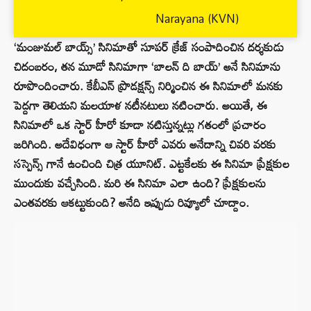
Narayana (KVN)
‘మంజుమల్ బాయ్స్’ సినిమాతో సూపర్ క్రేజ్ సంపాదించిన దర్శకుడు
చిదంబరం, తన మూడో సినిమాగా ‘బాలన్ ది బాయ్’ అనే సినిమాను
రూపొందించారు. కేబీఎన్ ప్రొడక్షన్స్ నిర్మించిన ఈ సినిమాలో మనకు
పెద్దగా తెలియని మలయాళ నటీనటులు నటించారు. అయితే, ఈ
సినిమాలో ఒక స్టార్ హీరో కూడా నటిస్తున్నట్లు గతంలో ప్రచారం
జరిగింది. అదేవిధంగా ఆ స్టార్ హీరో ఎవరు అనేదాన్ని చివరి వరకు
సస్పెన్స్ గానే ఉంచింది చిత్ర యూనిట్. ఎట్టకేలకు ఈ సినిమా ప్రేక్షకుల
ముందుకు వచ్చేసింది. మరి ఈ సినిమా ఎలా ఉంది? ప్రేక్షకులను
ఎంతవరకు ఆకట్టుకుంది? అనేది ఇప్పుడు రివ్యూలో చూద్దాం.