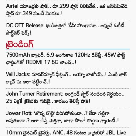
Airtel యూజర్లకు షాక్.. రూ.299 ప్లాన్ నిలిపివేత.. ఇక అన్‌లిమిటెడ్
ప్లాన్ రూ.349 నుంచే మొదలు.!
DC OTT Release: థియేటర్లలో ‘డీసీ’ హంగామా.. అప్పుడే ఓటీటీ
పార్ట్‌నర్ ఫిక్స్!
ట్రెండింగ్‌
7500mAh బ్యాటరీ, 6.9 అంగుళాల 120Hz డిస్‌ప్లే, 45W ఫాస్ట్
ఛార్జింగ్‌తో REDMI 17 5G లాంచ్..!
Will Jacks: సూపర్‌మ్యాన్ ఫీల్డింగ్.. అయ్యా బాబోయ్..! ఏంటి జాక్
క్యాచ్ ను అలా పట్టేశావ్.!
John Turner Retirement: ఇంగ్లండ్ స్టార్ సంచలన నిర్ణయం..
25 ఏళ్లకే క్రికెట్‌కు గుడ్‌బై.. కారణం తెలిస్తే షాక్!
Jowar Roti: ‘జొన్న రొట్టె’ విరిగిపోతుందా..? లేదా గట్టిగా
అవుతుందా.? ఇలా చేస్తే మెత్తగా, బాగా పొంగే రొట్టెలు గ్యారెంటీ.!
10mm డైనమిక్ డ్రైవర్లు, ANC, 48 గంటల బ్యాటరీతో JBL Live