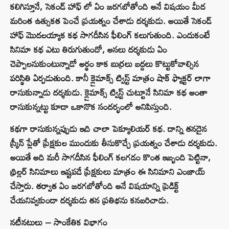
కలిగిస్తూనే, సెకండ్ హాఫ్ లో ఏం జరగబోతోంది అనే విషయం మీద
మరింత ఉత్సుకత పెంచే ప్రయత్నం చేశాడు దర్శకుడు. అయితే సెకండ్
హాఫ్ మొదలయ్యాక కథ సాగదీసిన ఫీలింగ్ కలుగుతుంది. ఎందుకంటే
సినిమా కథ ఎటు తిరుగుతుందో, అసలు దర్శకుడు ఏం
చెప్పాలనుకుంటున్నాడో అర్థం కాక బుర్రలు బద్దలు కొట్టుకోవాల్సిన
పరిస్థితి ఏర్పడుతుంది. కానీ క్లైమాక్స్ ట్విస్ట్ మాత్రం షాక్ ఫ్యాక్టర్ లాగా
రాసుకున్నాడు దర్శకుడు. క్లైమాక్స్ ట్విస్ట్ చుట్టూనే సినిమా కథ అంతా
రాసుకున్నట్టు కూడా ఒకానొక సందర్భంలో అనిపిస్తుంది.
కథగా రాసుకున్నప్పుడు ఇది చాలా పెక్యూలియర్ కథ. దాన్ని తనదైన
స్క్రీన్ ప్లేతో ప్రేక్షకుల ముందుకు తీసుకొచ్చే ప్రయత్నం చేశాడు దర్శకుడు.
అయితే అది మరీ సాగదీసిన ఫీలింగ్ కలగడం కొంత ఇబ్బంది పెట్టినా,
థ్రిల్లర్ సినిమాలు ఇష్టపడే ప్రేక్షకులు మాత్రం ఈ సినిమాని ఎంజాయ్
చేస్తారు. తర్వాత ఏం జరగబోతోంది అనే విషయాన్ని ప్రెడిక్ట్
చేయనివ్వకుండా దర్శకుడు తన ప్రతిభను కనబరిచాడు.
నటీనటులు – సాంకేతిక విభాగం