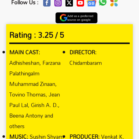
Follow Us :
Add as a preferred
source on google
Rating :
3.25 / 5
MAIN CAST:
DIRECTOR:
Adhisheshan, Farzana
Chidambaram
Palathingalm
Muhammad Zinaan,
Tovino Thomas, Jean
Paul Lal, Girish A. D.,
Beena Antony and
others
MUSIC:
Sushin Shyam
PRODUCER:
Venkat K.