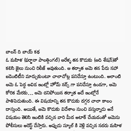
బాలన్ ది బాయ్ కథ
ఓ మహిళ (ఫర్జానా పాలత్గింగల్) ఆరేళ్ళ తన కొడుకు (ఆది శేషన్)తో
కలిసి జైలు నుంచి రిలీజ్ అవుతుంది. ఆ తర్వాత ఆమె తన పేరు సహా
ఐడెంటిటీని మార్చుకుంటూ చాలాచోట్ల పనిచేస్తూ ఉంటుంది. అలాంటి
ఆమె ఓ పెద్ద ఆవిడ ఇంట్లో హోమ్ నర్స్ గా పనిచేస్తూ ఉండగా, ఆమె
కోరిక మేరకు… ఆమె చనిపోయిన తర్వాత అదే ఇంట్లోనే
పాతిపెడుతుంది. ఈ విషయాన్ని తన కొడుకు దగ్గర చాలా కాలం
దాస్తుంది. అయితే, ఆమె కొడుకు విదేశాల నుంచి వస్తున్నాడు అనే
విషయం తెలిసి ఇంటికి వచ్చిన వారి మీద అటాక్ చేయడంతో ఆమెను
పోలీసులు అరెస్ట్ చేస్తారు. అప్పుడు స్కూల్ కి వెళ్లి వచ్చిన సదరు మహిళ