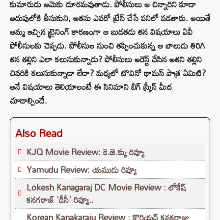
కుమారుడు ఆమెకు దూరమవుతాడు. పోలీసులు ఆ చిన్నారిని కూడా
అదుపులోకి తీసుకుని, అతను ఎవరో ట్రేస్ చేసే పనిలో పడతారు. అయితే
అమ్మ ఇచ్చిన ట్రైనింగ్ కారణంగా ఆ బుడతడు తన విషయాలు ఏవీ
పోలీసులకు చెప్పడు. పోలీసుల నుంచి తప్పించుకున్న ఆ బాలుడు తిరిగి
తన తల్లిని ఎలా కలుసుకున్నాడు? పోలీసులు అరెస్ట్ చేసిన అతని తల్లిని
చివరికి కలుసుకున్నాడా లేదా? మధ్యలో టొవినో థామస్ పాత్ర ఏమిటి?
అనే విషయాలు తెలియాలంటే ఈ సినిమాని బిగ్ స్క్రీన్ మీద
చూడాల్సిందే.
Also Read
KJQ Movie Review: కె.జె.క్యు రివ్యూ
Yamudu Review: యముడు రివ్యూ
Lokesh Kanagaraj DC Movie Review : లోకేష్
కనగరాజ్ 'డీసీ' రివ్యూ..
Korean Kanakaraju Review : కొరియన్ కనకరాజు