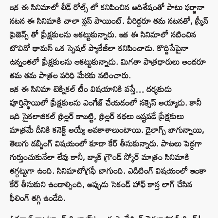
ఇక ఈ సినిమాలో లీడ్ రోల్స్ లో కనిపించిన ఆదిశేషంతో పాటు ఫర్జానా
నటన ఈ సినిమాకి చాలా ప్లస్ పాయింట్. వీరిద్దరూ తమ నటనతో, స్క్రీన్
ప్రెజెన్స్ తో ప్రేక్షకులను ఆకట్టుకున్నారు. ఇక ఈ సినిమాలో నటించిన
టొవినో థామస్ ఒక స్పెషల్ ప్యాకేజీలా కనిపించాడు. కొద్దిసేపైనా
ఉన్నంతలో ప్రేక్షకులను ఆకట్టుకున్నాడు. మిగతా పాత్రధారులు అందరూ
తమ తమ పాత్రల పరిధి మేరకు నటించారు.
ఇక ఈ సినిమా టెక్నికల్ టీం విషయానికి వస్తే… దర్శకుడు
పూర్తిస్థాయిలో ప్రేక్షకులను ఎంగేజ్ చేయడంలో సక్సెస్ అయ్యాడు. కానీ
ఇది సైకలాజికల్ థ్రిల్లర్ కాబట్టి, థ్రిల్లర్ కథలు ఇష్టపడే ప్రేక్షకులు
మాత్రమే దీనికి కనెక్ట్ అయ్యే అవకాశాలుంటాయి. డైలాగ్స్ బాగున్నాయి,
తెలుగు డబ్బింగ్ విషయంలో కూడా కేర్ తీసుకున్నారు. పాటలు పెద్దగా
గుర్తుంచుకునేలా లేవు కానీ, బ్యాక్ గ్రౌండ్ స్కోర్ మాత్రం సినిమాకి
తగ్గట్టుగా ఉంది. సినిమాటోగ్రఫీ బాగుంది. ఎడిటింగ్ విషయంలో ఇంకా
కేర్ తీసుకుని ఉండాల్సింది, అప్పుడు సెకండ్ హాఫ్ కాస్త లాగ్ చేసిన
ఫీలింగ్ తగ్గి ఉండేది.