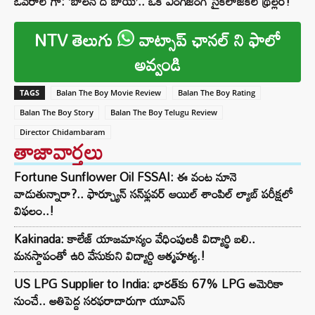
ఓవరాల్ గా: ‘బాలన్ ది బాయ్’.. ఒక ఎంగేజింగ్ సైకలాజికల్ థ్రిల్లర్!
NTV తెలుగు
వాట్సాప్ ఛానల్ ని ఫాలో
అవ్వండి
TAGS
Balan The Boy Movie Review
Balan The Boy Rating
Balan The Boy Story
Balan The Boy Telugu Review
Director Chidambaram
తాజావార్తలు
Fortune Sunflower Oil FSSAI: ఈ వంట నూనె
వాడుతున్నారా?.. ఫార్చ్యూన్ సన్‌ఫ్లవర్ ఆయిల్ శాంపిల్ ల్యాబ్ పరీక్షలో
విఫలం..!
Kakinada: కాలేజ్ యాజమాన్యం వేధింపులకి విద్యార్థి బలి..
మనస్దాపంతో ఉరి వేసుకుని విద్యార్ది ఆత్మహత్య.!
US LPG Supplier to India: భారత్‌కు 67% LPG అమెరికా
నుంచే.. అతిపెద్ద సరఫరాదారుగా యూఎస్