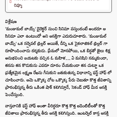
రివ్యూ
విశ్లేషణ
‘మంజుమల్ బాయ్స్’ డైరెక్టర్ నుంచి సినిమా వస్తుందంటే అందరూ ఆ
సినిమా ఎలా ఉంటుందో అని ఆసక్తిగా ఎదురుచూశారు. ‘మంజుమల్
బాయ్స్’ ఒక సర్వైవల్ థ్రిల్లర్ అయితే, దీన్ని ఒక సైకలాజికల్ థ్రిల్లర్ గా
రూపొందించాడు దర్శకుడు. ప్రేమలో మోసపోయి, ఒక బిడ్డతో జైలు శిక్ష
అనుభవించి బయటకు వచ్చిన ఓ మహిళ… ఏ మనిషిని నమ్మకుండా,
తనను తన కొడుకును ఎవరూ దూరం చేయకుండా తన చుట్టూ ఒక
ప్రత్యేకమైన లక్ష్మణ రేఖను గీసుకుని బతుకుతున్న విధానాన్ని ఫస్ట్ హాఫ్ లో
చూపించారు. ఆమె ఒక్కొక్క చోట ఒక్కొక్క పేరు చెబుతూ కొత్త జీవితాన్ని
ప్రారంభిస్తున్న తీరు ఒకింత షాక్ కలిగిస్తూనే, సెకండ్ హాఫ్ మీద ఆసక్తి
పెంచేస్తుంది.
వాస్తవానికి ఫస్ట్ హాఫ్ అంతా వీరిద్దరూ కొత్త కొత్త ఐడెంటిటీలతో కొత్త
జీవితాలు ప్రారంభిస్తున్న తీరు ఆసక్తి కలిగిస్తుంది. ఇంటర్వెల్ కాస్త ఆసక్తి