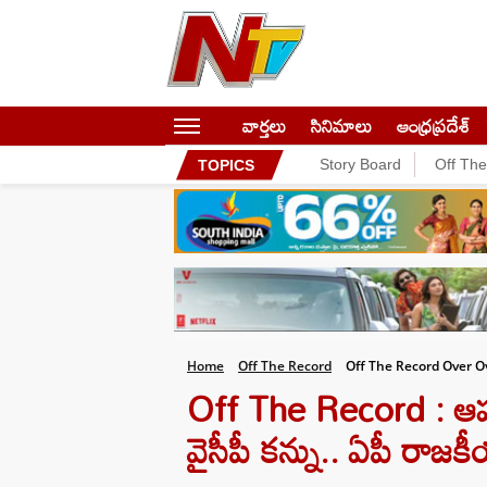
వార్తలు
సినిమాలు
ఆంధ్రప్రదేశ్
Story Board
Off Th
TOPICS
Home
Off The Record
Off The Record Over 
Off The Record : ఆపరేష
వైసీపీ కన్ను.. ఏపీ రాజక