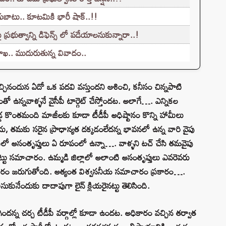
ుబాటు.. కూటమికి భారీ షాక్..!!
ప్రభుత్వాన్ని డిఫెన్స్ లో పడేయాలనుకున్నారా..!
శాఖ.. ముదురుతున్న వివాదం..
వచ్చినందున ఏదో ఒక పదవి వస్తుందని ఆశించి, కనీసం చిన్నపాటి
ో ఉన్నవాళ్ళనే వైసీపీ టార్గెట్‌ చేస్తోందట. అలాగే…. ఎన్నికల
 కొంతమంది మాజీలకు కూడా టీడీపీ అధిష్టానం కొన్ని హామీలు
 లేదు, తమకు సరైన ప్రాధాన్యత దక్కడంలేదన్న భావనలో ఉన్న వారి వైపు
టీడీపీలో అసంతృప్తులు ఏ రూపంలో ఉన్నా…. వాళ్ళని టచ్‌ చేసి తమవైపు
ినట్టు సమాచారం. ఉమ్మడి జిల్లాలో అలాంటి అసంతృప్తులు ఎవరెవరు
్టు ప్రచారం జరుగుతోంది. అత్యంత విశ్వసనీయ సమాచారం ప్రకారం….
ీసుకునేందుకు దాదాపుగా లైన్‌ క్లియరైనట్టు తెలిసింది.
ిందన్న చర్చ టీడీపీ వర్గాల్లో కూడా ఉందట. అధికారం వచ్చిన తర్వాత