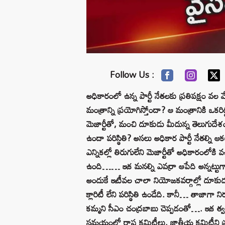
Follow Us :
అధికారంలో ఉన్న పార్టీ నేతలకు ప్రతిపక్షం వల 
మంత్రాన్ని ప్రయోగిస్తోందా? ఆ మంత్రానికి ఒకరి
మెజార్టీతో, మంచి దూకుడు మీదున్న తెలుగుదేశ
ఉందా పరిస్థితి? అసలు అధికార పార్టీ నేతల్ని ఆక
ఎన్నికల్లో తిరుగులేని మెజార్టీతో అధికారంలోకి వ
ఉంది…… ఇక మనల్ని ఎవర్రా ఆపేది అన్నట్టుగా ఉంద
అందుకే ఇటీవల చాలా నియోజకవర్గాల్లో దూకుడుగ
క్లారిటీ లేని పరిస్థితి ఉండేది. కానీ… తాజాగా నిర
కమ్మని సీఎం చంద్రబాబు చెప్పడంతో…. ఇక త్
సమయంలో రాష్ట్ర కమిటీలు, జాతీయ కమిటీని ప్రకటి