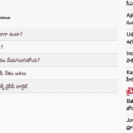
సీఎ
Aji
bDesk
సంద
తేడాగా ఉందా?
Udh
ఉగ్
ా?
Ind
ఎలా వల వేయగలుగుతోంది?
పాక
Kar
ీపీ నేతల ఆశలు
హీ
ే వైసీపీ టార్గెట్‌
ట్
Ba
జోస
Jow
ఫ్ర