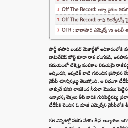
Off The Record: ఆక్వా రైతుల తిరుగ
Off The Record: కాపు రిజర్వేషన్స్ పై 
OTR : ఖానాపూర్ ఎమ్మెల్యే vs అటవీ 
పార్టీ ఈసారి బంపర్ మెజార్టీతో అధికారంలోకి 
నామినేటెడ్‌ పోస్ట్‌ కూడా రాక భంగపడి, అసహనంత
సమయంలో టిక్కెట్ల పంపకాల విషయమై రాజీపడ్డ
ఇచ్చిందని, ఇప్పటికీ వాటి గురించిన ప్రస్తావన
వైసీపీ చూస్తున్నట్టు తెలుస్తోంది. ఆ విధంగా 
లాక్కునే పనిని చాపకింద నీరులా మొదలు పెట్ట
ఉన్నారన్న లెక్కలు తీసి వారికి గురిపెట్టినట
టీడీపీకి చెందిన ఓ మాజీ ఎమ్మెల్యేని వైసీపీలోకి త
గత ఎన్నికల్లో సదరు నేతకు తీవ్ర అన్యాయం జరిగ