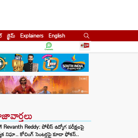
ల్
క్రైమ్
Explainers
English
ాజావార్తలు
Revanth Reddy: పోలీస్ ఉద్యోగ పరీక్షలపై
త్యేక నిఘా.. కోచింగ్ సెంటర్లపై కూడా ఫోకస్..