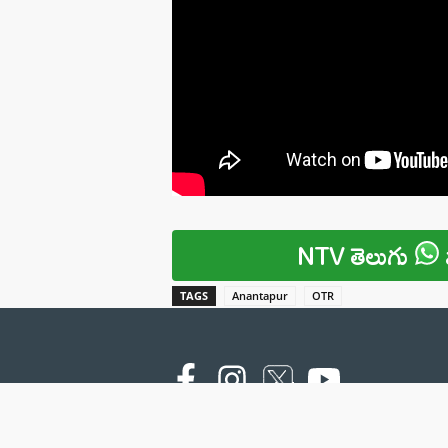
NTV తెలుగు
TAGS
Anantapur
OTR