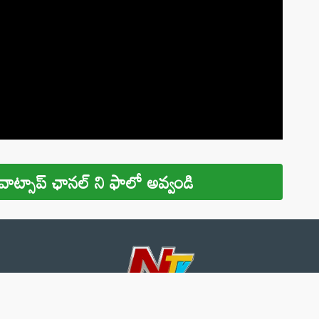
వాట్సాప్ ఛానల్ ని ఫాలో అవ్వండి