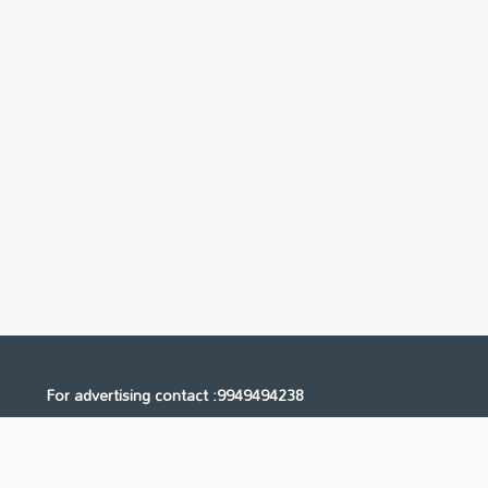
For advertising contact :9949494238
Email: digital@ntvnetwork.com