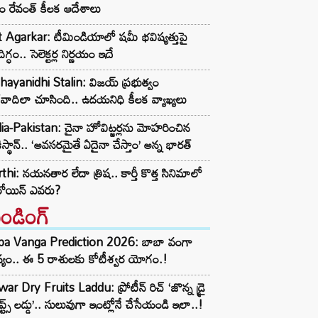
ం రేవంత్ కీలక ఆదేశాలు
t Agarkar: టీమిండియాలో షమీ భవిష్యత్తుపై
ిగ్ధం.. సెలెక్టర్ల నిర్ణయం ఇదే
ayanidhi Stalin: విజయ్ ప్రభుత్వం
రవాదిలా చూసింది.. ఉదయనిధి కీలక వ్యాఖ్యలు
ia-Pakistan: చైనా హోవిట్జర్లను మోహరించిన
ిస్థాన్.. ‘అవసరమైతే ఏదైనా చేస్తాం’ అన్న భారత్
thi: నయనతార లేదా త్రిష.. కార్తీ కొత్త సినిమాలో
రోయిన్ ఎవరు?
రెండింగ్‌
ba Vanga Prediction 2026: బాబా వంగా
్యం.. ఈ 5 రాశులకు కోటీశ్వర యోగం.!
ar Dry Fruits Laddu: ప్రోటీన్ రిచ్ ‘జొన్న డ్రై
ూప్ట్స్ లడ్డు’.. సులువుగా ఇంట్లోనే చేసేయండి ఇలా..!