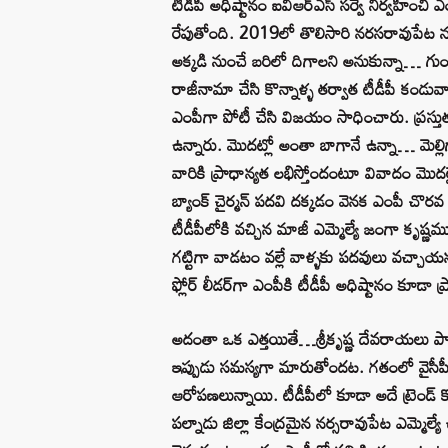
టీడీపీ అధిష్టానం ఐవీఆర్ఎస్‌ సర్వే నిర్వహిం
రేపుతోంది. 2019లో తొలిసారి నరసరావుపేట ను
అక్కడి నుంచే బరిలో దిగాలని అనుకున్నా… గుంట
రాజీనామా చేసి కొన్నాళ్ళ తర్వాత టీడీపీ కండువ
ఎంపీగా పోటీ చేసి విజయం సాధించారు. ప్రస్తు
ఉన్నారు. మొదట్లో అంతా బాగానే ఉన్నా… మెల్లి
వారికి ప్రాధాన్యత లభిస్తోందంటూ వివాదం మొదలై
బ్యాంక్ చైర్మన్ పదవి దక్కడం వెనక ఎంపీ చొర
టీడీపీలోకి వచ్చిన మాజీ ఎమ్మెల్యే జంగా కృష్ణమ
గట్టిగా వాడటం వల్లే వాళ్ళకు పదవులు వచ్చాయన్న
ఫ్లోర్ లీడర్‌గా ఎంపీకి టీడీపీ అధిష్టానం కూడా ప్
అదంతా ఒక ఎత్తయితే…శ్రీకృష్ణ దేవరాయలు పార్టీల
ఇప్పుడు సమస్యగా మారుతోందట. గతంలో వైసీపీ
ఆరోపణలున్నాయి. టీడీపీలో కూడా అదే ట్రెండ్‌ 
పల్నాడు జిల్లా కేంద్రమైన నర్సరావుపేట ఎమ్మ