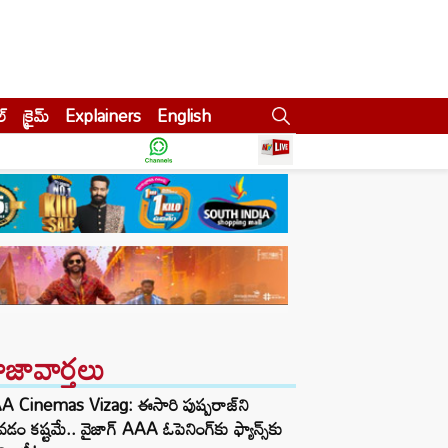
ల్
క్రైమ్
Explainers
English
ాజావార్తలు
A Cinemas Vizag: ఈసారి పుష్పరాజ్‌ని
డం కష్టమే.. వైజాగ్ AAA ఓపెనింగ్‌కు ఫ్యాన్స్‌కు