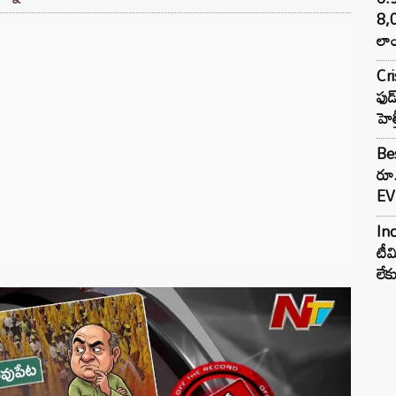
8,
లాం
Cr
ఫుడ
హెల
Bes
రూ
EV 
Inc
టీమ
లే