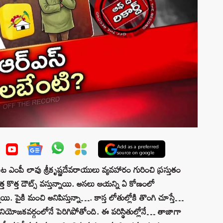
Add as a preferred
source on google
 ఎంపీ లావు శ్రీకృష్ణదేవరాయులు వ్యవహారం గురించి ప్రస్తుతం
త కొత్త డౌట్స్‌ వస్తున్నాయి. అసలు ఆయన్ని ఏ కోణంలో
. పైకి మంచి అనిపిస్తున్నా…. కాస్త లోతుల్లోకి తొంగి చూస్తే…
నియోజకవర్గంలోనే పెరిగిపోతోంది. ఈ పరిస్థితుల్లోనే… తాజాగా