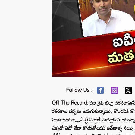
Follow Us :
Off The Record: పల్నాడు జిల్లా నరసరావుపేట
రకరకాల చర్చలు జరుగుతున్నాయి, కొందరికి కొత్
చూడాలంటూ…పార్టీ వర్గాలే మాట్లాడుకుంటున్నాయి
ఎక్కడో ఏదో తేడా కొడుతోందని అనేవాళ్ళ సంఖ్య 