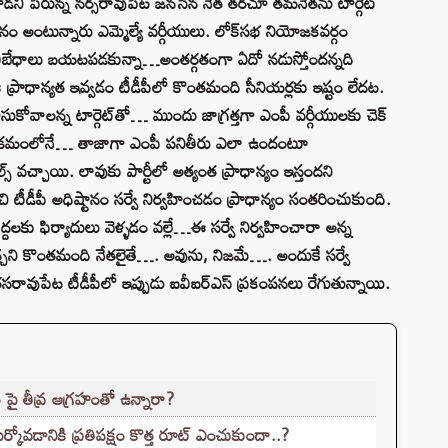
టాడని పేరున్న నర్సరావుపేట జనసేన నేత తరచూ తమనేతను టార్గెట్
ం అంటున్నారు ఎమ్మెల్యే వర్గీయులు. లోక్‌సభ నియోజకవర్గం
డు విబేధాలు బయటపడకున్నా…అంతర్గతంగా ఏదో నడుస్తోందన్నది
ి ప్రాధాన్యత ఇవ్వడం టీడీపీలో కొంతమంది సీనియర్లకు ఇష్టం లేదట.
సుకోవాలన్న టార్గెట్‌తో… ముందు జాగ్రత్తగా ఎంపీ వర్గీయులకు చెక్
ంది. ఈ క్రమంలోనే… తాజాగా ఎంపీ పనితీరు ఎలా ఉందంటూ
 వచ్చాయి. లావుకు పార్టీలో అత్యంత ప్రాధాన్యం ఇస్తందని
టీడీపీ అధిష్టానం సర్వే నిర్వహించడం ప్రాధాన్యం సంతరించుకుంది.
పెద్దలకు ఫిర్యాదులు వెళ్ళడం వల్లే…ఈ సర్వే నిర్వహించారా అన్న
చ్చని కొంతమంది నేతలైతే…. అవును, నిజమే…. అందుకే సర్వే
రసరావుపేట టీడీపీలో ఇప్పుడు ఐవీఐర్ఎస్‌ ప్రకంపనలు రేగుతున్నాయి.
 పై తీవ్ర ఆగ్రహంతో ఉన్నారా?
కోవడానికి ప్రతిపక్షం కొత్త రూట్‌ ఎంచుకుందా..?