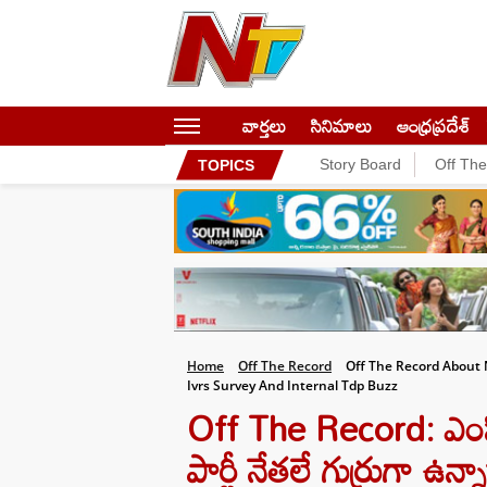
వార్తలు
సినిమాలు
ఆంధ్రప్రదేశ్
Story Board
Off Th
TOPICS
Home
Off The Record
Off The Record About 
Ivrs Survey And Internal Tdp Buzz
Off The Record: ఎంపీ
పార్టీ నేతలే గుర్రుగా ఉన్న