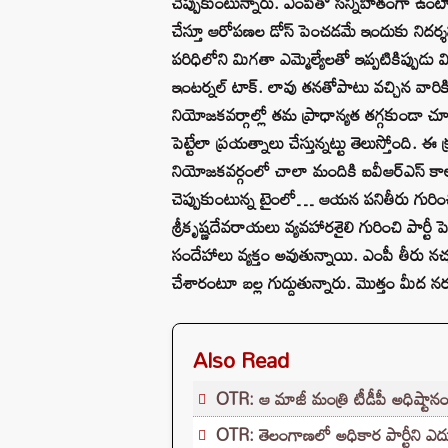
చెప్పుకుంటున్నారు. ఎంపీతో సన్నిహితంగా ఉం
చేస్తూ ఆరోపణల డోస్‌ పెంచడమే ఇందుకు నిదర్శన
పరిధిలోని మిగతా ఎమ్మెల్యేలతో ఇప్పటికిప్పు
ఇంటర్నల్ టాక్‌. లావు తనతోపాటు వచ్చిన వారిక
నియోజకవర్గాల్లో తమ ప్రాధాన్యత తగ్గకుండా చూ
పెట్టేలా ప్రయత్నాలు చేస్తున్నట్టు తెలుస్తో
నియోజకవర్గంలో చాలా మందికి ఐవీఆర్ఎస్ కాల్స్‌
చెప్పుకుంటున్న టైంలో… ఆయన పనితీరు గురించి 
శ్రీకృష్ణదేవరాయలు వ్యవహారశైలి గురించి పార్టీ 
సందేహాలు వ్యక్తం అవుతున్నాయి. ఎంపీ తీరు న
చేశారంటూ బల్ల గుద్దుతున్నారు. మొత్తం మీద న
Also Read
OTR: ఆ మాజీ మంత్రి టీడీపీ అధిష్టానం
OTR: తెలంగాణలో అధికార పార్టీని ఎదుర్