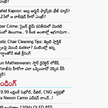
ఎంట్రీ!
hid Kapoor: అల్లు అర్జున్ ఫ్యాన్స్‌కు క్రేజీ న్యూస్!
3లో ఆ బాలీవుడ్ హీరో ఎంట్రీ?
er Crime: సైబర్ క్రైమ్ పనితీరులో మొదటి
ానంలో తెలంగాణ.. 9 కీలక అంశాల్లో అగ్రగామిగా..
stic Chair Cleaning Tips: తెల్లటి ప్లాస్టిక్
్చీలపై మొండి మరకలా? వంటింట్లో ఉన్న
ర్థాలతోనే ఈజీ క్లీనింగ్
n Matheswaran: స్టార్ డైరెక్టర్ లోకేష్
రాజ్‌ను హీరోగా ఎలా ఒప్పించాడో చెప్పిన డీసీ
క్టర్!
రెండింగ్‌
9.99 లక్షలకే పెట్రోల్, డీజిల్, CNG ఆప్షన్లతో
ta Nexon Camo ఎడిషన్ లాంచ్..!
99 అంగుళాల 120Hz OLED డిస్‌ప్లే,