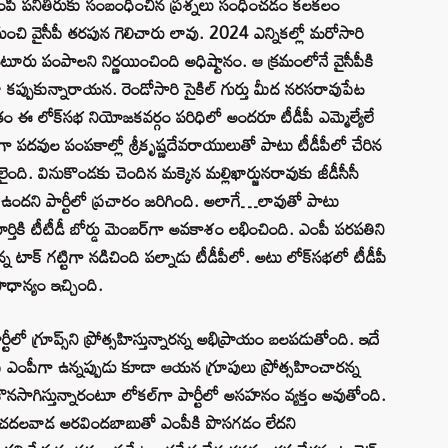
చి ఎంపీ పనితీరుకు సంబంధించిన ప్రశ్నలు సంధించడం కలకలం
ంచి వైసీపీ తరపున గెలిచారు లావు. 2024 ఎన్నికల్లో మరోసారి
ూరు పంపాలని నిర్ణయించింది అధిష్టానం. ఆ క్రమంలోనే వైసీపీకి
ా కప్పుకున్నారాయన. రెండోసారి సైకిల్‌ గుర్తు మీద నరసరావుపేట
తం ఈ లోక్‌సభ నియోజకవర్గం పరిధిలో అందరూ టీడీపీ ఎమ్మెల్యేలే
గా పదవుల పంపకాల్లో శ్రీకృష్ణదేవరాయులుతో పాటు టీడీపీలో చేరిన
ంది. వినుకొండకు చెందిన మక్కెన మల్లిఖార్జునరావుకు జీడీసీసీ
వ ఉందని పార్టీలో ప్రచారం జరిగింది. అలాగే…లావుతో పాటు
ూర్తికి టీటీడీ బోర్డు మెంబర్‌గా అవకాశం లభించింది. ఎంపీ పరపతిని
 టాక్‌ గట్టిగా నడిచింది పల్నాడు టీడీపీలో. అటు లోక్‌సభలో టీడీపీ
రాధాన్యం ఇచ్చింది.
ో గ్రూప్స్‌ని ప్రోత్సహిస్తున్నారన్న అభిప్రాయం బలపడుతోంది. ఇదే
 ఎంపీగా ఉన్నప్పుడు కూడా ఆయన గ్రూపులు ప్రోత్సహించారన్న
కొనసాగిస్తున్నారంటూ లోకల్‌గా పార్టీలో అసహనం వ్యక్తం అవుతోంది.
ెల్యే చదలవాడ అరవిందబాబుతో ఎంపీకి పొసగడం లేదని