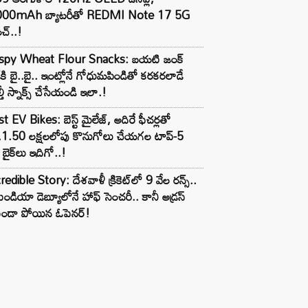
000mAh బ్యాటరీతో REDMI Note 17 5G
చ్..!
ispy Wheat Flour Snacks: బయటి జంక్
్‌కి బై..బై.. ఇంట్లోనే గోధుమపిండితో కరకరలాడే
్తీ స్నాక్స్ చేసేయండి ఇలా.!
t EV Bikes: బెస్ట్ మైలేజ్, అదిరే ఫీచర్లతో
.1.50 లక్షలలోపు కొనుగోలు చేయగల టాప్-5
బైక్‌లు ఇదిగో..!
redible Story: దేశవాళీ క్రికెట్‌లో 9 వేల రన్స్..
ిండియా డెబ్యూలోనే హాఫ్ సెంచరీ.. కానీ అడ్రస్
కుండా పోయిన ఓపెనర్!