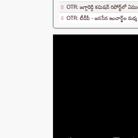
OTR: జగ్గారెడ్డి కమిషన్ రిపోర్ట్‌లో ఏమ
OTR: టీడీపీ - జనసేన ఇంచార్జ్‌ల మధ్య ప