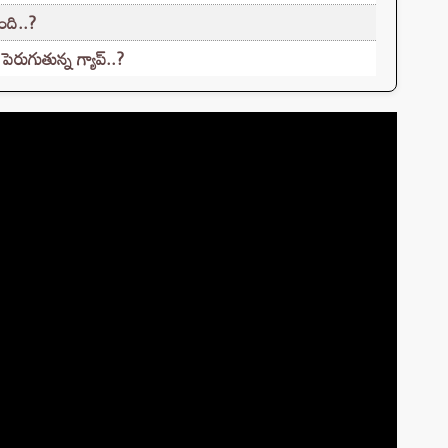
ుంది..?
ెరుగుతున్న గ్యాప్..?