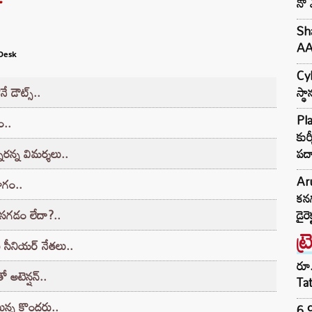
నో 
Sha
AA2
Desk
Cyb
స్థ
 డౌట్స్‌..
Pla
ం..
కుర
పదా
నారన్న విమర్శలు..
Aru
యోగం..
కనగ
డైరె
ొసగడం లేదా?..
ట్
రు సీనియర్‌ నేతలు..
రూ.
 అటెన్షన్‌..
Ta
టున్న కొందరు..
6.