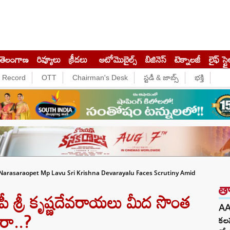
తెలంగాణ
రివ్యూలు
క్రీడలు
ఆటోమొబైల్స్
బిజినెస్‌
టెక్నాలజీ
లైఫ్ స్టై
e Record
OTT
Chairman's Desk
స్టడీ & జాబ్స్
భక్తి
Narasaraopet Mp Lavu Sri Krishna Devarayalu Faces Scrutiny Amid
త
 శ్రీ కృష్ణదేవరాయలు మీద సొంత
AA
ారా..?
కలవ