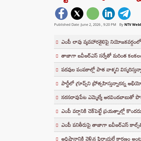
Published Date :June 2, 2026 ,
9:20 PM
By
NTV Web
ఎంపీ లావు వ్యవహారశైలిపై నియోజకవర్గంలోనే
తాజాగా ఐవీఆర్‌ఎస్‌ సర్వేతో మరింత కలకల
పదవుల పంపకాల్లో పాత వాళ్ళని విస్మరిస్తున్
పార్టీలో గ్రూప్స్‌ని ప్రోత్సహిస్తున్నారన్న అభి
నరసరావుపేట ఎమ్మెల్యే అరవిందబాబుతో ప
ఎంపీ వర్గానికి చెక్‌పెట్టే ప్రయత్నాల్లో కొంద
ఎంపీ పనితీరుపై తాజాగా ఐవీఆర్ఎస్‌ కాల్స్‌తో
అధిష్టానానికి వెళ్ళిన ఫిర్యాదులే కారణం అం