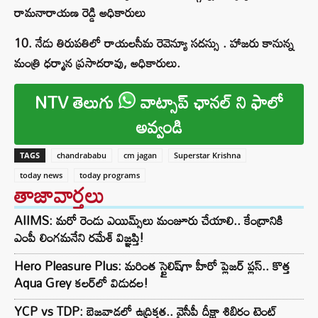
రామనారాయణ రెడ్డి అధికారులు
10. నేడు తిరుపతిలో రాయలసీమ రెవెన్యూ సదస్సు . హాజరు కానున్న
మంత్రి ధర్మాన ప్రసాదరావు, అధికారులు.
NTV తెలుగు
వాట్సాప్ ఛానల్ ని ఫాలో
అవ్వండి
TAGS
chandrababu
cm jagan
Superstar Krishna
today news
today programs
తాజావార్తలు
AIIMS: మరో రెండు ఎయిమ్స్‌లు మంజూరు చేయాలి.. కేంద్రానికి
ఎంపీ లింగమనేని రమేశ్ విజ్ఞప్తి!
Hero Pleasure Plus: మరింత స్టైలిష్‌గా హీరో ప్లెజర్ ప్లస్.. కొత్త
Aqua Grey కలర్‌లో విడుదల!
YCP vs TDP: బెజవాడలో ఉద్రిక్తత.. వైసీపీ దీక్షా శిబిరం టెంట్