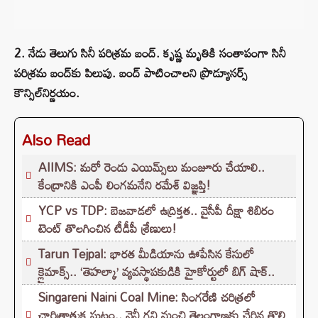
2. నేడు తెలుగు సినీ పరిశ్రమ బంద్‌. కృష్ణ మృతికి సంతాపంగా సినీ
పరిశ్రమ బంద్‌కు పిలుపు. బంద్‌ పాటించాలని ప్రొడ్యూసర్స్‌
కౌన్సిల్‌నిర్ణయం.
Also Read
AIIMS: మరో రెండు ఎయిమ్స్‌లు మంజూరు చేయాలి..
కేంద్రానికి ఎంపీ లింగమనేని రమేశ్ విజ్ఞప్తి!
YCP vs TDP: బెజవాడలో ఉద్రిక్తత.. వైసీపీ దీక్షా శిబిరం
టెంట్ తొలగించిన టీడీపీ శ్రేణులు!
Tarun Tejpal: భారత మీడియాను ఊపేసిన కేసులో
క్లైమాక్స్.. ‘తెహల్కా’ వ్యవస్థాపకుడికి హైకోర్టులో బిగ్ షాక్..
Singareni Naini Coal Mine: సింగరేణి చరిత్రలో
చారిత్రాత్మక ఘట్టం.. నైనీ గని నుంచి తెలంగాణకు చేరిన తొలి