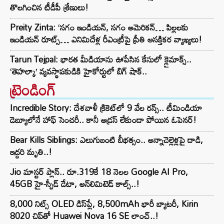
తొలగించిన టీడీపీ శ్రేణులు!
Preity Zinta: ‘సగం ఇండియన్, సగం అమెరికన్… పిల్లలకు
ఇండియన్ రూట్స్… ఎనిమిదేళ్ల రీఎంట్రీపై ప్రీతి ఆసక్తికర వ్యాఖ్యలు!
Tarun Tejpal: భారత మీడియాను ఊపేసిన కేసులో క్లైమాక్స్..
‘తెహల్కా’ వ్యవస్థాపకుడికి హైకోర్టులో బిగ్ షాక్..
ట్రెండింగ్‌
Incredible Story: దేశవాళీ క్రికెట్‌లో 9 వేల రన్స్.. టీమిండియా
డెబ్యూలోనే హాఫ్ సెంచరీ.. కానీ అడ్రస్ లేకుండా పోయిన ఓపెనర్!
Bear Kills Siblings: ఎలుగుబంటి బీభత్సం.. అన్నాచెల్లెళ్లపై దాడి,
ఇద్దరి మృతి..!
Jio మాస్టర్ ప్లాన్.. రూ.319కే 18 నెలల Google AI Pro,
45GB హై-స్పీడ్ డేటా, అన్⁭లిమిటెడ్ కాల్స్..!
8,000 నిట్స్ OLED డిస్‌ప్లే, 8,500mAh భారీ బ్యాటరీ, Kirin
8020 చిప్‌తో Huawei Nova 16 SE లాంచ్..!