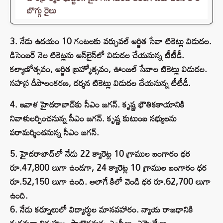
బొగ్గు రైలు
3. నేడు ఉదయం 10 గంటలకు వర్చువల్‌ ఆర్జిత సేవా టికెట్లు విడుదల.
డిసెంబర్‌ నెల టికెట్లను ఆన్‌లైన్‌లో విడుదల చేయనున్న టీటీడీ.
కల్యాణోత్సవం, ఆర్జిత బ్రహ్మోత్సవం, ఊంజల్‌ సేవాల టికెట్లు విడుదల.
సహస్ర దీపాలంకరణ, దర్శన టికెట్లు విడుదల చేయనున్న టీటీడీ.
4. ఇవాళ హైదరాబాద్‌కు సీఎం జగన్‌. కృష్ణ భౌతికకాయానికి
నివాళులర్పించనున్న సీఎం జగన్‌. కృష్ణ కుటుంబ సభ్యులను
పరామర్శించనున్న సీఎం జగన్‌.
5. హైదరాబాద్‌లో నేడు 22 క్యారెట్ల 10 గ్రాముల బంగారం ధర
రూ.47,800 లుగా ఉండగా, 24 క్యారెట్ల 10 గ్రాముల బంగారం ధర
రూ.52,150 లుగా ఉంది. అలాగే కిలో వెండి ధర రూ.62,700 లుగా
ఉంది.
6. నేడు కర్నూలులో విద్యార్థుల మానవహారం. న్యాయ రాజధానికి