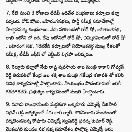
మద్దతుగా నిర్వహణ. పాల్గొననున్న ఎంపీలు, ఎమ్మెల్యేలు.
7. నేటి నుంచి 3 రోజులు టీడీపీ అధినేత చంద్రబాబు కర్నూలు జిల్లా
పర్యటన. రోడ్ షోలు, బహిరంగసభలు, పార్టీ సమీక్ష సమావేశాల్లో
పాల్గొననున్న చంద్రబాబు. నేడు పతికొండలో రోడ్ షో, బహిరంగసభ,
రాత్రి ఆదోని లో బస. రేపు ఆదోనిలో రోడ్ షో, ఎమ్మిగనూరులో రోడ్ షో
, బహిరంగ సభ. 18వతేది కర్నూలులో నియోజకవర్గ ముఖ్య నేతలతో
సమీక్ష, టీడీపీ ఆఫీస్ లో ఎన్టీఆర్ విగ్రహ ఆవిష్కరణ.
8. నెల్లూరు జిల్లాలో నేడు రాష్ట్ర వ్యవసాయ శాఖ మంత్రి కాకాని గోవర్ధన్
రెడ్డి తిరుపతిలో కేంద్ర జల శక్తి శాఖ మంత్రి గజేంద్ర శతావత్ తో కలిసి
వివిధ కార్యక్రమాల్లో పాల్గొంటారు. సాయంత్రం పొదలకూరులో జరిగే
గడపగడపకు ప్రభుత్వం కార్యక్రమంలో మంత్రి పాల్గొంటారు.
9. మూడు రాజధానులకు మద్దతుగా ఆత్మకూరు ఎమ్మెల్యే మేకపాటి
విక్రమ్ రెడ్డి ఆధ్వర్యంలో నేడు భారీ ర్యాలీ. కొడవలూరు మండలంలో
పర్యటించనున్న కోవూరు ఎమ్మెల్యే నల్లపురెడ్డి ప్రసన్న కుమార్ రెడ్డి.
వెంకటగిరి మండల సభ సభ్య సమావేశం పాల్గొన్న ఎమ్మెల్యే ఆనం