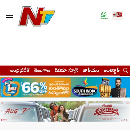
ఆంధ్రప్రదేశ్
తెలంగాణ
సినిమా న్యూస్
జాతీయం
అంతర్జాతీయం