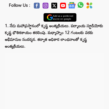
Follow Us :
Add as a preferred
source on google
1. నేడు మహాప్రస్థానంలో కృష్ణ అంత్యక్రియలు. పద్మాలయ స్టూడియోకు
కృష్ణ భౌతికకాయం తరలింపు. మధ్యాహ్నం 12 గంటలకు వరకు
అభిమానుల సందర్శన. తర్వాత అధికార లాంఛనాలతో కృష్ణ
అంత్యక్రియలు.