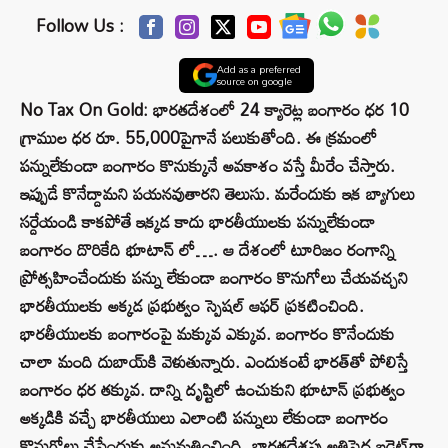
Follow Us :
Add as a preferred
source on google
No Tax On Gold: భారతదేశంలో 24 క్యారెట్ల బంగారం ధర 10
గ్రాముల ధర రూ. 55,000పైగానే పలుకుతోంది. ఈ క్రమంలో
పన్నులేకుండా బంగారం కొనుక్కునే అవకాశం వస్తే మీరేం చేస్తారు.
ఇప్పుడే కొనేద్దామని పయనవుతారని తెలుసు. మరేందుకు ఇక బ్యాగులు
సర్దేయండి కాకపోతే ఇక్కడ కాదు భారతీయులకు పన్నులేకుండా
బంగారం దొరికేది భూటాన్ లో…. ఆ దేశంలో టూరిజం రంగాన్ని
ప్రోత్సహించేందుకు పన్ను లేకుండా బంగారం కొనుగోలు చేయవచ్చని
భారతీయులకు అక్కడ ప్రభుత్వం స్పెషల్ ఆఫర్ ప్రకటించింది.
భారతీయులకు బంగారంపై మక్కువ ఎక్కువ. బంగారం కొనేందుకు
చాలా మంది దుబాయ్‌కి వెళుతున్నారు. ఎందుకంటే భారత్‌తో పోలిస్తే
బంగారం ధర తక్కువ. దాన్ని దృష్టిలో ఉంచుకుని భూటాన్ ప్రభుత్వం
అక్కడికి వచ్చే భారతీయులు ఎలాంటి పన్నులు లేకుండా బంగారం
కొనుగోలు చేసేందుకు అనుమతించింది. భారతదేశపు అతిపెద్ద బడ్జెట్‌గా