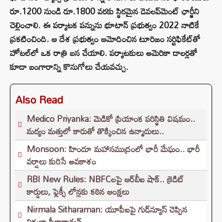
రూ.1200 నుండి రూ.1800 వరకు స్థిరమైన డెవలప్‌మెంట్ ఛార్జీని
చెల్లించాలి. ఈ పర్యాటక పన్నును భూటాన్ ప్రభుత్వం 2022 నాటికే
ప్రకటించింది. ఆ దేశ ప్రభుత్వం ఆమోదించిన టూరిజం సర్టిఫికేట్‌తో
హోటల్‌లో ఒక రాత్రి బస చేయాలి. పర్యాటకులు అమెరికా డాలర్లతో
కూడా బంగారాన్ని కొనుగోలు చేయవచ్చు.
Also Read
Medico Priyanka: మెడికో ప్రియాంక పరిస్థితి విషమం..
మద్యం మత్తులో కారుతో తొక్కించిన ఉన్మాదులు..
Monsoon: హిందూ మహాసముద్రంలో భారీ మేఘం.. భారీ
వర్షాలు కురిసే అవకాశం
RBI New Rules: NBFCలపై ఆర్‌బీఐ షాక్.. క్రెడిట్
కార్డులు, ఫ్లెక్సీ లోన్లకు కఠిన ఆంక్షలు
Nirmala Sitharaman: యూపీఐపై గుడ్‌న్యూస్ చెప్పిన
నిర్మలా సీతారామన్