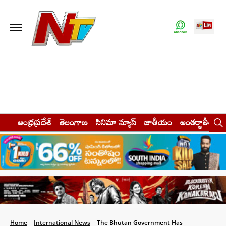
ఆంధ్రప్రదేశ్
తెలంగాణ
సినిమా న్యూస్
జాతీయం
అంతర్జాతీయం
Home
International News
The Bhutan Government Has