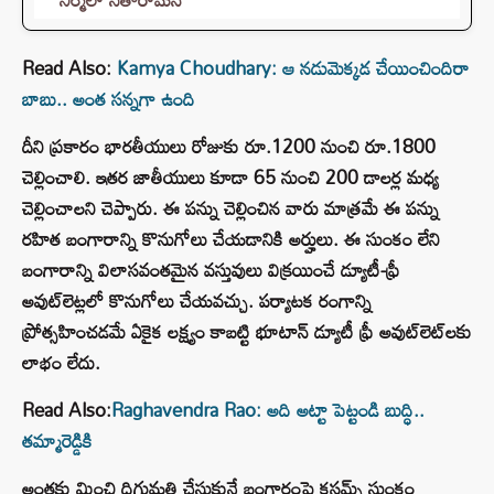
Read Also:
Kamya Choudhary: ఆ నడుమెక్కడ చేయించిందిరా
బాబు.. అంత సన్నగా ఉంది
దీని ప్రకారం భారతీయులు రోజుకు రూ.1200 నుంచి రూ.1800
చెల్లించాలి. ఇతర జాతీయులు కూడా 65 నుంచి 200 డాలర్ల మధ్య
చెల్లించాలని చెప్పారు. ఈ పన్ను చెల్లించిన వారు మాత్రమే ఈ పన్ను
రహిత బంగారాన్ని కొనుగోలు చేయడానికి అర్హులు. ఈ సుంకం లేని
బంగారాన్ని విలాసవంతమైన వస్తువులు విక్రయించే డ్యూటీ-ఫ్రీ
అవుట్‌లెట్లలో కొనుగోలు చేయవచ్చు. పర్యాటక రంగాన్ని
ప్రోత్సహించడమే ఏకైక లక్ష్యం కాబట్టి భూటాన్ డ్యూటీ ఫ్రీ అవుట్‌లెట్‌లకు
లాభం లేదు.
Read Also:
Raghavendra Rao: అది అట్టా పెట్టండి బుద్ధి..
తమ్మారెడ్డికి
అంతకు మించి దిగుమతి చేసుకునే బంగారంపై కస్టమ్స్ సుంకం