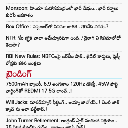
Monsoon: హిందూ మహాసముద్రంలో భారీ మేఘం.. భారీ వర్షాలు
కురిసే అవకాశం
Box Office : సెప్టెంబర్‌లో సినిమా జాతర.. గెలిచేది ఎవరు.?
NTR: ‘మీ స్ట్రోక్ చాలా అమేచ్యూరిష్‌గా ఉంది..’ డైలాగ్ ఏ సినిమాలోదో
తెలుసా?
RBI New Rules: NBFCలపై ఆర్‌బీఐ షాక్.. క్రెడిట్ కార్డులు, ఫ్లెక్సీ
లోన్లకు కఠిన ఆంక్షలు
ట్రెండింగ్‌
7500mAh బ్యాటరీ, 6.9 అంగుళాల 120Hz డిస్‌ప్లే, 45W ఫాస్ట్
ఛార్జింగ్‌తో REDMI 17 5G లాంచ్..!
Will Jacks: సూపర్‌మ్యాన్ ఫీల్డింగ్.. అయ్యా బాబోయ్..! ఏంటి జాక్
క్యాచ్ ను అలా పట్టేశావ్.!
John Turner Retirement: ఇంగ్లండ్ స్టార్ సంచలన నిర్ణయం..
25 ఏళ్లకే క్రికెట్‌కు గుడ్‌బై.. కారణం తెలిస్తే షాక్!