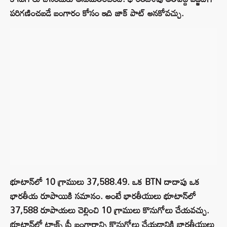
పరిగణించబడే బంగారం కోసం ఇది జాక్ పాట్ అనకోవచ్చు.
భూటాన్‌లో 10 గ్రాములు 37,588.49. ఒక BTN దాదాపు ఒక
భారతీయ రూపాయికి సమానం. అంటే భారతీయులు భూటాన్‌లో
37,588 రూపాయలు చెల్లించి 10 గ్రాములు కొనుగోలు చేయవచ్చు.
భూటాన్‌లో ట్యాక్స్ ఫ్రీ బంగారాన్ని కొనుగోలు చేయడానికి భారతీయులు