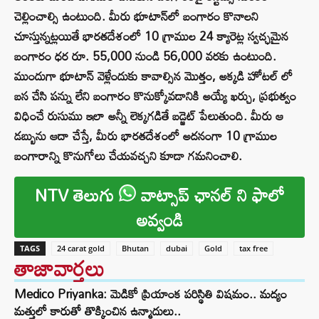
చెల్లించాల్సి ఉంటుంది. మీరు భూటాన్‌లో బంగారం కొనాలని
చూస్తున్నట్లయితే భారతదేశంలో 10 గ్రాముల 24 క్యారెట్ల స్వచ్ఛమైన
బంగారం ధర రూ. 55,000 నుండి 56,000 వరకు ఉంటుంది.
ముందుగా భూటాన్ వెళ్లేందుకు కావాల్సిన మొత్తం, అక్కడి హోటల్ లో
బస చేసి పన్ను లేని బంగారం కొనుక్కోవడానికి అయ్యే ఖర్చు, ప్రభుత్వం
విధించే రుసుము ఇలా అన్నీ లెక్కగడితే బడ్జెట్ పేలుతుంది. మీరు ఆ
డబ్బును ఆదా చేస్తే, మీరు భారతదేశంలో అదనంగా 10 గ్రాముల
బంగారాన్ని కొనుగోలు చేయవచ్చని కూడా గమనించాలి.
NTV తెలుగు
వాట్సాప్ ఛానల్ ని ఫాలో
అవ్వండి
TAGS
24 carat gold
Bhutan
dubai
Gold
tax free
తాజావార్తలు
Medico Priyanka: మెడికో ప్రియాంక పరిస్థితి విషమం.. మద్యం
మత్తులో కారుతో తొక్కించిన ఉన్మాదులు..