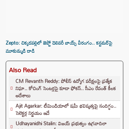
Zepto: చిక్కడపల్లిలో జెప్టో డెలివరీ బాయ్స్‌ వీరంగం.. కస్టమర్‌పై
మూకుమ్మడి దాడి
Also Read
CM Revanth Reddy: పోలీస్ ఉద్యోగ పరీక్షలపై ప్రత్యేక
నిఘా.. కోచింగ్ సెంటర్లపై కూడా ఫోకస్.. సీఎం రేవంత్ కీలక
ఆదేశాలు
Ajit Agarkar: టీమిండియాలో షమీ భవిష్యత్తుపై సందిగ్ధం..
సెలెక్టర్ల నిర్ణయం ఇదే
Udhayanidhi Stalin: విజయ్ ప్రభుత్వం ఉగ్రవాదిలా