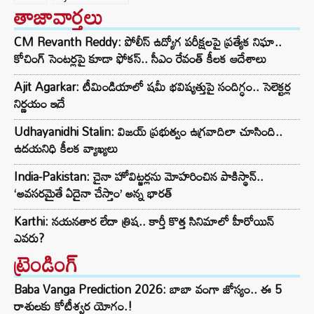
తాజావార్తలు
CM Revanth Reddy: పోలీస్ ఉద్యోగ పరీక్షలపై ప్రత్యేక నిఘా..
కోచింగ్ సెంటర్లపై కూడా ఫోకస్.. సీఎం రేవంత్ కీలక ఆదేశాలు
Ajit Agarkar: టీమిండియాలో షమీ భవిష్యత్తుపై సందిగ్ధం.. సెలెక్టర్ల
నిర్ణయం ఇదే
Udhayanidhi Stalin: విజయ్ ప్రభుత్వం ఉగ్రవాదిలా చూసింది..
ఉదయనిధి కీలక వ్యాఖ్యలు
India-Pakistan: చైనా హోవిట్జర్లను మోహరించిన పాకిస్థాన్..
‘అవసరమైతే ఏదైనా చేస్తాం’ అన్న భారత్
Karthi: నయనతార లేదా త్రిష.. కార్తీ కొత్త సినిమాలో హీరోయిన్
ఎవరు?
ట్రెండింగ్‌
Baba Vanga Prediction 2026: బాబా వంగా జోస్యం.. ఈ 5
రాశులకు కోటీశ్వర యోగం.!