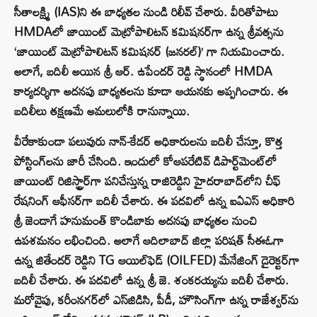
సీతాలక్ష్మి (IAS)ని ఈ బాధ్యతల నుండి రిలీవ్ చేశారు. వీరితోపాటు
HMDAలో జాయింట్ మెట్రోపాలిటన్ కమిషనర్‌గా ఉన్న శ్రీవత్సను
‘జాయింట్ మెట్రోపాలిటన్ కమిషనర్ (జనరల్)’ గా నియమించారు.
అలాగే, బదిలీ అయిన శ్రీ ఆర్. ఉపేందర్ రెడ్డి స్థానంలో HMDA
కార్యదర్శిగా అదనపు బాధ్యతలను కూడా ఆయనకు అప్పగించారు. ఈ
బదిలీలు తక్షణమే అమలులోకి రానున్నాయి.
వీరేకాకుండా పలువురు నాన్-కేడర్ అధికారులను బదిలీ చేస్తూ, కొత్త
పోస్టింగ్‌లను జారీ చేసింది. ఇందులో కోఆపరేటివ్ డిపార్ట్‌మెంట్‌లో
జాయింట్ రిజిస్ట్రార్‌గా పనిచేస్తున్న రాజిరెడ్డిని హైదరాబాద్‌లోని చీఫ్
రేషనింగ్ ఆఫీసర్‌గా బదిలీ చేశారు. ఈ పదవిలో ఉన్న ఐఏఎస్ అధికారి
శ్రీ జెండాగే హనుమంత్ కొండిబాకు అదనపు బాధ్యతల నుంచి
ఉపశమనం లభించింది. అలాగే ఆదిలాబాద్ జిల్లా పరిషత్ సీఈఓగా
ఉన్న జితేందర్ రెడ్డిని TG ఆయిల్‌ఫెడ్ (OILFED) మేనేజింగ్ డైరెక్టర్‌గా
బదిలీ చేశారు. ఈ పదవిలో ఉన్న శ్రీ జె. శంకరయ్యను బదిలీ చేశారు.
మరోవైపు, కరీంనగర్‌లో ఎస్‌జిడిసి, పీడీ, హౌసింగ్‌గా ఉన్న రాజేశ్వర్‌ను