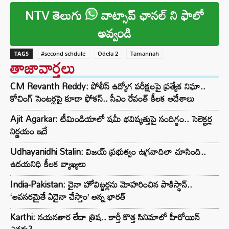
NTV తెలుగు
వాట్సాప్ ఛానల్ ని ఫాలో
అవ్వండి
TAGS
#second schdule
Odela 2
Tamannah
తాజావార్తలు
CM Revanth Reddy: పోలీస్ ఉద్యోగ పరీక్షలపై ప్రత్యేక నిఘా..
కోచింగ్ సెంటర్లపై కూడా ఫోకస్.. సీఎం రేవంత్ కీలక ఆదేశాలు
Ajit Agarkar: టీమిండియాలో షమీ భవిష్యత్తుపై సందిగ్ధం.. సెలెక్టర్ల
నిర్ణయం ఇదే
Udhayanidhi Stalin: విజయ్ ప్రభుత్వం ఉగ్రవాదిలా చూసింది..
ఉదయనిధి కీలక వ్యాఖ్యలు
India-Pakistan: చైనా హోవిట్జర్లను మోహరించిన పాకిస్థాన్..
‘అవసరమైతే ఏదైనా చేస్తాం’ అన్న భారత్
Karthi: నయనతార లేదా త్రిష.. కార్తీ కొత్త సినిమాలో హీరోయిన్