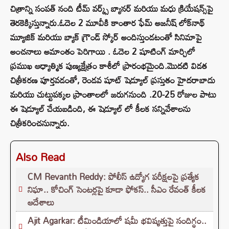
చిత్రాన్ని సంపత్‌ నంది టీమ్‌ వర్క్స్‌ బ్యానర్‌ మరియు మధు క్రియేషన్స్‌పై
తెరకెక్కిస్తున్నారు.ఓదెల 2 మూవీకి కాంతార ఫేమ్ అజనీష్‌ లోక్‌నాథ్‌
మ్యూజిక్ మరియు బ్యాక్ గ్రౌండ్ స్కోర్ అందిస్తుండటంతో సినిమాపై
అంచనాలు అమాంతం పెరిగాయి . ఓదెల 2 షూటింగ్‌ మార్చిలో
ప్రముఖ ఆధ్యాత్మిక పుణ్యక్షేత్రం కాశీలో ప్రారంభమైంది.మొదటి విడత
చిత్రీకరణ పూర్తవడంతో, రెండవ షూట్ షెడ్యూల్ ప్రస్తుతం హైదరాబాదు
మరియు చుట్టుపక్కల ప్రాంతాలలో జరుగనుంది .20-25 రోజుల పాటు
ఈ షెడ్యూల్ చేయబడింది, ఈ షెడ్యూల్ లో కీలక సన్నివేశాలను
చిత్రీకరించనున్నారు.
Also Read
CM Revanth Reddy: పోలీస్ ఉద్యోగ పరీక్షలపై ప్రత్యేక
నిఘా.. కోచింగ్ సెంటర్లపై కూడా ఫోకస్.. సీఎం రేవంత్ కీలక
ఆదేశాలు
Ajit Agarkar: టీమిండియాలో షమీ భవిష్యత్తుపై సందిగ్ధం..