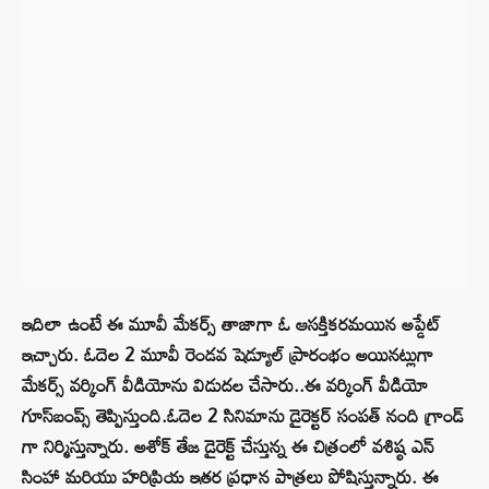
ఇదిలా ఉంటే ఈ మూవీ మేకర్స్ తాజాగా ఓ ఆసక్తికరమయిన అప్డేట్
ఇచ్చారు. ఓదెల 2 మూవీ రెండవ షెడ్యూల్ ప్రారంభం అయినట్లుగా
మేకర్స్ వర్కింగ్ వీడియోను విడుదల చేసారు..ఈ వర్కింగ్ వీడియో
గూస్‌బంప్స్‌ తెప్పిస్తుంది.ఓదెల 2 సినిమాను డైరెక్టర్ సంపత్ నంది గ్రాండ్
గా నిర్మిస్తున్నారు. అశోక్‌ తేజ డైరెక్ట్ చేస్తున్న ఈ చిత్రంలో వశిష్ఠ ఎన్‌
సింహా మరియు హరిప్రియ ఇతర ప్రధాన పాత్రలు పోషిస్తున్నారు. ఈ