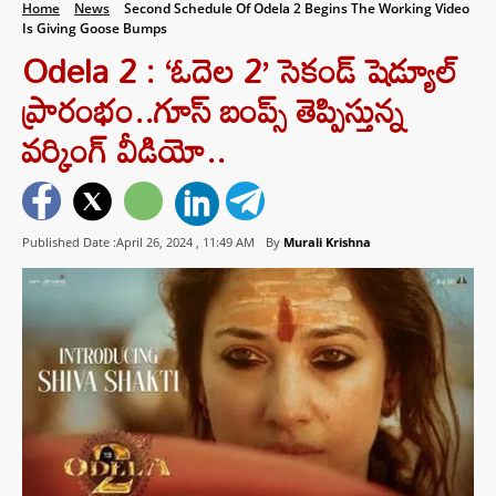
Home
News
Second Schedule Of Odela 2 Begins The Working Video
Is Giving Goose Bumps
Odela 2 : ‘ఓదెల 2’ సెకండ్ షెడ్యూల్
ప్రారంభం..గూస్ బంప్స్ తెప్పిస్తున్న
వర్కింగ్ వీడియో..
Published Date :April 26, 2024 ,
11:49 AM
By
Murali Krishna