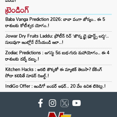
ఎవరు?
ట్రెండింగ్‌
Baba Vanga Prediction 2026: బాబా వంగా జోస్యం.. ఈ 5
రాశులకు కోటీశ్వర యోగం.!
Jowar Dry Fruits Laddu: ప్రోటీన్ రిచ్ ‘జొన్న డ్రై ఫ్రూప్ట్స్ లడ్డు’..
సులువుగా ఇంట్లోనే చేసేయండి ఇలా..!
Zodiac Predictions : ఆగస్టు 5న బుధ-గురు మహాయోగం.. ఈ 4
రాశులకు డబ్బే డబ్బు.!
Kitchen Hacks : అరటి తొక్కతో ఈ మ్యాజిక్ తెలుసా? బేకింగ్
సోడా కలిపితే సూపర్ రిజల్ట్.!
IndiGo Offer : ఇండిగో బంపర్ ఆఫర్.. 20 వేల ఉచిత టికెట్లు.!