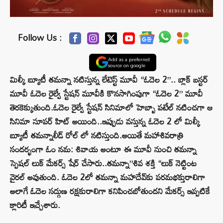
Follow Us :
Add as a preferred
source on google
మిల్కీ బ్యూటీ తమన్నా నటిస్తున్న లేటెస్ట్ మూవీ “ఓదెల 2”.. బ్లాక్ బస్టర్‌
మూవీ ఓదెల రైల్వే స్టేషన్ మూవీకి కొనసాగింపుగా “ఓదెల 2” మూవీ
తెరకెక్కుతుంది.ఓదెల రైల్వే స్టేషన్ సినిమాలో హెబ్బా పటేల్ నటించగా ఆ
సినిమా సూపర్ హిట్ అయింది..ఇప్పుడు వస్తున్న ఓదెల 2 లో మిల్కీ
బ్యూటీ తమన్నాలీడ్ రోల్ లో నటిస్తుంది.అయితే మహాశివరాత్రి
సందర్భంగా ఓం నమ: శివాయ అంటూ ఈ మూవీ నుంచి తమన్నా
స్పెషల్‌ లుక్‌ మేకర్స్ షేర్ చేసారు..తమన్నా”శివ శక్తి “లుక్‌ నెట్టింట
వైరల్ అవుతుంది. ఓదెల 2లో తమన్నా మహదేవ్‌కు పరమభక్తురాలిగా
అలాగే ఓదెల సద్గుణ రక్షకురాలిగా కనిపించబోతుందని మేకర్స్ ఇప్పటికే
క్లారిటీ ఇచ్చేశారు.