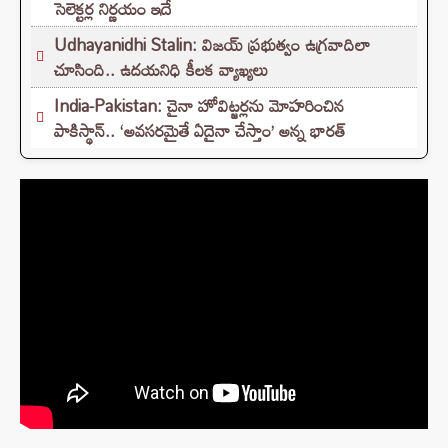
సెలెక్టర్ల నిర్ణయం ఇదే
Udhayanidhi Stalin: విజయ్ ప్రభుత్వం ఉగ్రవాదిలా
చూసింది.. ఉదయనిధి కీలక వ్యాఖ్యలు
India-Pakistan: చైనా హోవిట్జర్లను మోహరించిన
పాకిస్థాన్.. ‘అవసరమైతే ఏదైనా చేస్తాం’ అన్న భారత్