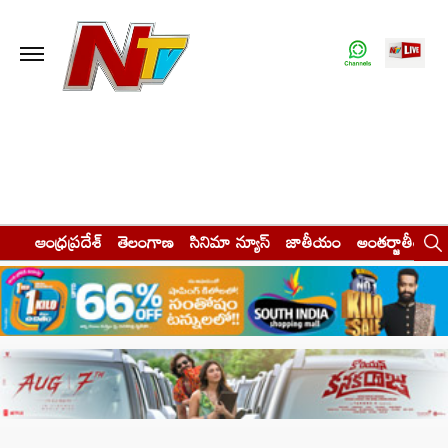
ఆంధ్రప్రదేశ్
తెలంగాణ
సినిమా న్యూస్
జాతీయం
అంతర్జాతీయం