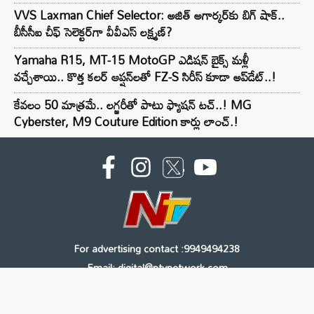
VVS Laxman Chief Selector: అజిత్ అగార్కర్‌కు బిగ్ షాక్..
బీసీసీఐ చీఫ్ సెలెక్టర్‌గా వీవీఎస్ లక్ష్మణ్?
Yamaha R15, MT-15 MotoGP ఎడిషన్ బైక్స్ మళ్లీ
వచ్చేశాయి.. కొత్త కలర్ ఆప్షన్‌లతో FZ-S సిరీస్ కూడా అప్‌డేట్..!
కేవలం 50 మాత్రమే.. లగ్జరీతో పాటు ఫ్యాషన్ టచ్..! MG
Cyberster, M9 Couture Edition కార్లు లాంచ్.!
For advertising contact :9949494238
Email: digital@ntvnetwork.com
Copyright © 2000 - 2026 - NTV