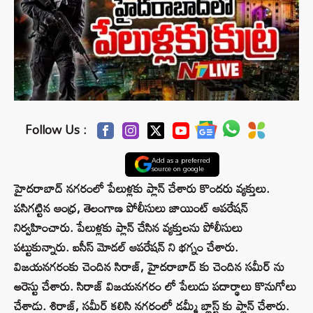
Follow Us :
Add as a preferred
source on google
హైదరాబాద్ నగరంలో పేలుళ్లకు ప్లాన్ చేశారు కొందరు వ్యక్తులు.
పసిగట్టిన ఆంధ్ర, తెలంగాణ పోలీసులు జాయింట్ ఆపరేషన్
నిర్వహించారు. పేలుళ్లకు ప్లాన్ చేసిన వ్యక్తులను పోలీసులు
పట్టుకున్నారు. ఐసీస్ మోడల్ ఆపరేషన్ ని భగ్నం చేశారు.
విజయనగరంకు చెందిన సిరాజ్, హైదరాబాద్ కు చెందిన సమీర్ ను
అరెస్టు చేశారు. సిరాజ్ విజయనగరం లో పేలుడు పదార్థాలు కొనుగోలు
చేశాడు. శిరాజ్, సమీర్ కలిసి నగరంలో డమ్మీ బ్లాస్ట్ కు ప్లాన్ చేశారు.