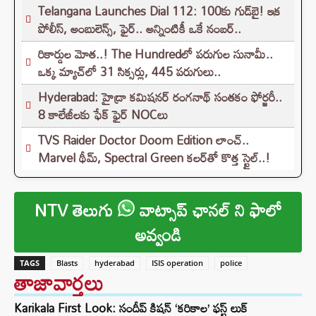
Telangana Launches Dial 112: 100కు గుడ్‌బై! ఇక
పోలీస్, అంబులెన్స్, ఫైర్.. అన్నింటికీ ఒకే నంబర్..
రికార్డుల మోత..! The Hundredలో పరుగుల సునామీ..
ఒక్క మ్యాచ్‌లో 31 సిక్సర్లు, 445 పరుగులు..
Hyderabad: హైడ్రా కమిషనర్ రంగనాథ్ సంతకం ఫోర్జరీ..
8 కాలేజీలకు ఫేక్ ఫైర్ NOCలు
TVS Raider Doctor Doom Edition లాంచ్..
Marvel థీమ్, Spectral Green కలర్‌తో కొత్త స్టైల్..!
NTV తెలుగు
వాట్సాప్ ఛానల్ ని ఫాలో
అవ్వండి
TAGS
Blasts
hyderabad
ISIS operation
police
తాజావార్తలు
Karikala First Look: సందీప్ కిషన్ ‘కరికాల’ ఫస్ట్ లుక్