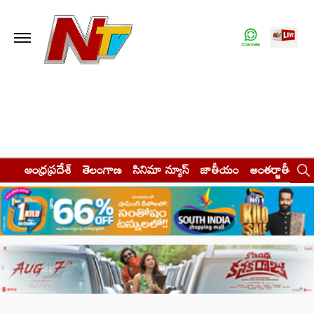
ఆంధ్రప్రదేశ్
తెలంగాణ
సినిమా న్యూస్
జాతీయం
అంతర్జాతీయం