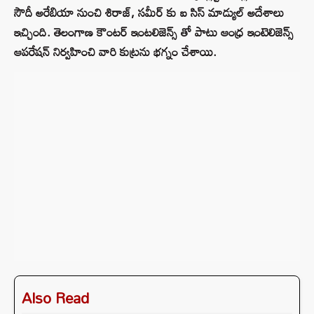
సౌదీ అరేబియా నుంచి శిరాజ్, సమీర్ కు ఐ సిస్ మాడ్యుల్ అదేశాలు
ఇచ్చింది. తెలంగాణ కౌంటర్ ఇంటలిజెన్స్ తో పాటు ఆంధ్ర ఇంటెలిజెన్స్
ఆపరేషన్ నిర్వహించి వారి కుట్రను భగ్నం చేశాయి.
Also Read