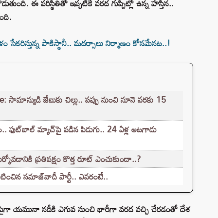
కొడుతుంది. ఈ పరిస్థితితో ఇప్పటికే వరద గుప్పిట్లో ఉన్న హస్తిన..
ంది.
సేకరిస్తున్న పాకిస్థానీ.. మదర్సాలు నిర్మాణం కోసమేనట..!
ామాన్యుడి జేబుకు చిల్లు.. పప్పు నుంచి నూనె వరకు 15
. ఫుట్‌బాల్ మ్యాచ్‌పై పడిన పిడుగు.. 24 ఏళ్ల ఆటగాడు
కోవడానికి ప్రతిపక్షం కొత్త రూట్‌ ఎంచుకుందా..?
టించిన సమాజ్‌వాదీ పార్టీ.. ఎవరంటే..
లు.. పైగా యమునా నదీకి ఎగువ నుంచి భారీగా వరద వచ్చి చేరడంతో దేశ