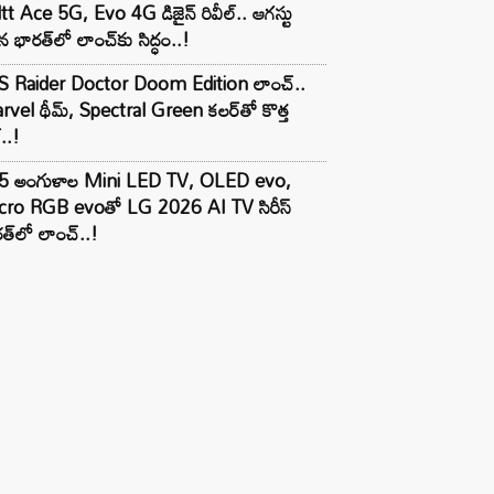
tt Ace 5G, Evo 4G డిజైన్ రివీల్.. ఆగస్టు
 భారత్‌లో లాంచ్‌కు సిద్ధం..!
S Raider Doctor Doom Edition లాంచ్..
vel థీమ్, Spectral Green కలర్‌తో కొత్త
ల్..!
5 అంగుళాల Mini LED TV, OLED evo,
cro RGB evoతో LG 2026 AI TV సిరీస్
త్‌లో లాంచ్..!