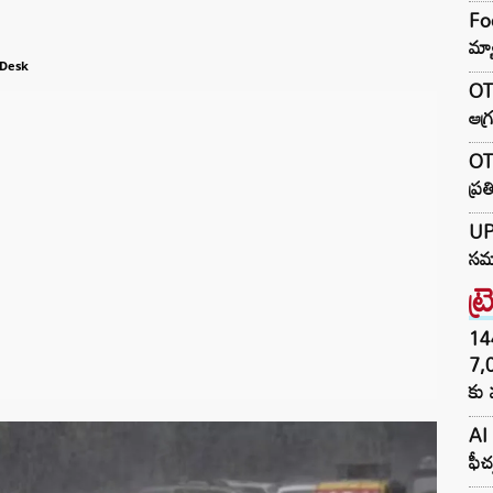
Foo
మ్య
Desk
OTR
ఆగ్
OTR
ప్ర
UP 
సమా
ట్
144H
7,
కు 
AI 
ఫీచ