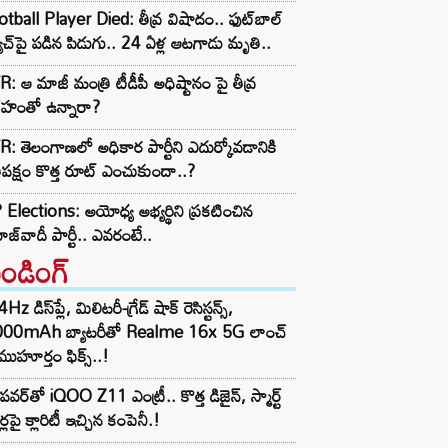
tball Player Died: తీవ్ర విషాదం.. ఫుట్‌బాల్
ాచ్‌పై పడిన పిడుగు.. 24 ఏళ్ల ఆటగాడు మృతి..
: ఆ మాజీ మంత్రి టీడీపీ అధిష్టానం పై తీవ్ర
రహంతో ఉన్నారా?
: తెలంగాణలో అధికార పార్టీని ఎదుర్కోవడానికి
తిపక్షం కొత్త రూట్‌ ఎంచుకుందా..?
Elections: అయోధ్య అభ్యర్థిని ప్రకటించిన
జ్‌వాదీ పార్టీ.. ఎవరంటే..
రెండింగ్‌
z డిస్‌ప్లే, మిలిటరీ-గ్రేడ్ షాక్ రెసిస్టన్స్,
000mAh బ్యాటరీతో Realme 16x 5G లాంచ్
ముహూర్తం ఫిక్స్..!
పవర్‌తో iQOO Z11 ఎంట్రీ.. కొత్త డిజైన్, స్మార్ట్
ర్లపై క్లారిటీ ఇచ్చిన కంపెనీ.!