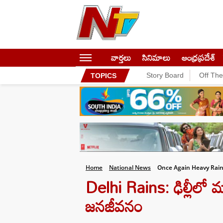
వార్తలు
సినిమాలు
ఆంధ్రప్రదేశ్
Story Board
Off Th
TOPICS
Home
National News
Once Again Heavy Rain
Delhi Rains: ఢిల్లీలో మ
జనజీవనం