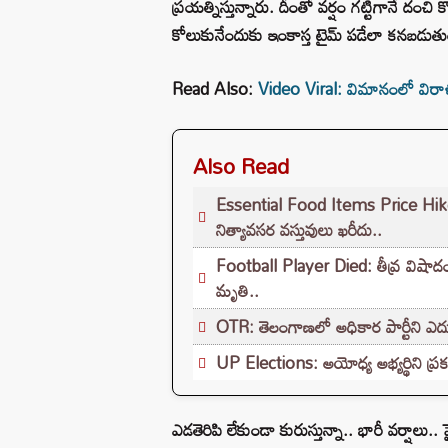
ప్రయత్నిస్తున్నారు. దీంతో వర్షం గట్టిగానే దంచి 
కోలుకునేందుకు ఇంకాస్త టైమ్ పడేలా కనబడుతు
Read Also:
Video Viral: విమానంలో విరాళం 
Also Read
Essential Food Items Price Hike: స
నిత్యావసర వస్తువులు ఖరీదు..
Football Player Died: తీవ్ర విషాదం.
మృతి..
OTR: తెలంగాణలో అధికార పార్టీని ఎదుర్
UP Elections: అయోధ్య అభ్యర్థిని ప్రక
ఎడతెరిపి లేకుండా కురుస్తున్నా.. భారీ వర్షా