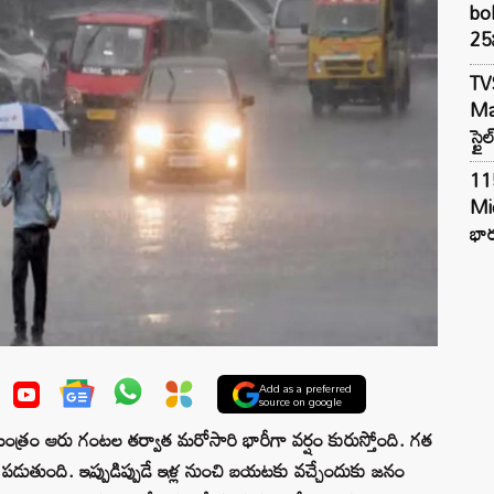
bol
25న
TV
Mar
స్టై
11
Mi
భార
Add as a preferred
source on google
యంత్రం ఆరు గంటల తర్వాత మరోసారి భారీగా వర్షం కురుస్తోంది. గత
డుతుంది. ఇప్పుడిప్పుడే ఇళ్ల నుంచి బయటకు వచ్చేందుకు జనం