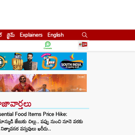
ల్
క్రైమ్
Explainers
English
ాజావార్తలు
sential Food Items Price Hike:
ాన్యుడి జేబుకు చిల్లు.. పప్పు నుంచి నూనె వరకు
నిత్యావసర వస్తువులు ఖరీదు..