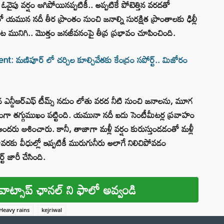
వైపు వర్షం ఆగిపోయినప్పటికీ.. అప్పటికే పోటెత్తిన వరదతో
ో యమున నదీ తీర ప్రాంతం నుంచి జనాల్ని సురక్షిత ప్రాంతాలకు ఢిల్లీ
ట మునిగి.. మొత్తం జనజీవనంపై తీవ్ర ప్రభావం చూపించింది.
 మణిపూర్ లో చర్చిల కూల్చివేతకు కేంద్రం సపోర్ట్.. మిజోరం
ఎన్డీఆర్‌ఎఫ్‌ టీమ్స్ నడుం లోతు వరద నీటి నుంచి జనాలను, మూగ
మంగా తగ్గుముఖం పట్టింది. యమునా నదీ ఐదు సెంటీమీటర్ల ప్రవాహం
దరు ఆశించారు. కానీ, తాజాగా మళ్లీ వర్షం కురుస్తుండడంతో మళ్లీ
కు వీధుల్లో ఇప్పటికీ మురుగునీరు అలాగే నిలిచిపోవడం
‌ జారీ చేసింది.
వాట్సాప్ ఛానల్ ని ఫాలో అవ్వండి
Heavy rains
kejriwal