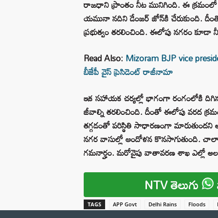
రాజధాని ప్రాంతం నీట మునిగింది. ఈ క్రమంలో ఓ
యమునా నదిని డేంజర్‌ జోన్‌కి చేరుకుంది. దీంత
ప్రభుత్వం తరలించింది. ఈలోపు నగరం కూడా నీ
Read Also:
Mizoram BJP vice president:
బీజేపీ వైస్ ప్రెసిడెంట్ రాజీనామా
ఇక సహాయక చర్యల్లో భాగంగా రంగంలోకి దిగిన 
జీవాల్ని తరలించింది. దీంతో ఈలోపు వరద క్ర
తగ్గడంతో పరిస్థితి సాధారణంగా మారుతుందని అం
నగర వాసుల్లో ఆందోళన కొనసాగుతుంది. చాలావర
గమనార్హం. మరోవైపు వాతావరణ శాఖ ఎల్లో అలర్ట్
NTV తెలుగు
TAGS
APP Govt
Delhi Rains
Floods