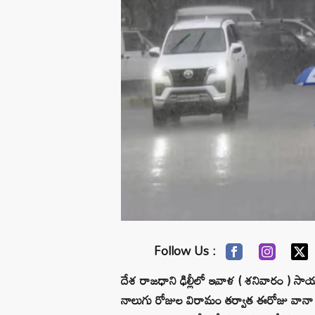
Follow Us :
దేశ రాజధాని ఢిల్లీలో ఇవాళ ( శనివారం ) సా
నాలుగు రోజుల విరామం తర్వాత ఈరోజు వానా ప