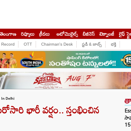
తెలంగాణ
రివ్యూలు
క్రీడలు
ఆటోమొబైల్స్
బిజినెస్‌
టెక్నాలజీ
లైఫ్ స్టై
e Record
OTT
Chairman's Desk
స్టడీ & జాబ్స్
భక్తి
త
 In Delhi
రోసారి భారీ వర్షం.. స్తంభించిన
Es
సామ
15 