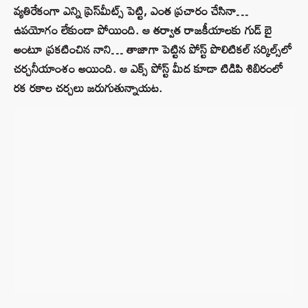
వ్యతిరేకంగా ఎన్ని ప్రెస్‌మీట్స్‌ పెట్టి, ఎంత ప్రచారం చేసినా…
ఉపయోగం లేకుండా పోయింది. ఆ తర్వాత రాజకీయాలకు గుడ్ బై
అంటూ ప్రకటించిన నాని… తాజాగా పెట్టిన పోస్ట్ పొలిటికల్ సర్కిల్స్‌లో
చర్చనీయాంశం అయింది. ఆ ఎక్స్‌ పోస్ట్‌ మీద కూడా టిడిపి శిబిరంలో
రక రకాల చర్చలు జరుగుతున్నాయట.