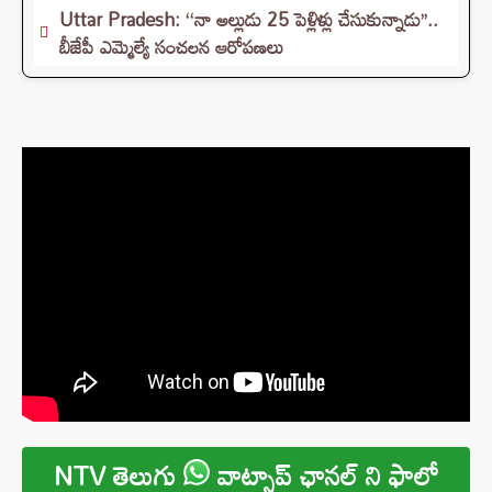
Uttar Pradesh: ‘‘నా అల్లుడు 25 పెళ్లిళ్లు చేసుకున్నాడు’’..
బీజేపీ ఎమ్మెల్యే సంచలన ఆరోపణలు
NTV తెలుగు
వాట్సాప్ ఛానల్ ని ఫాలో