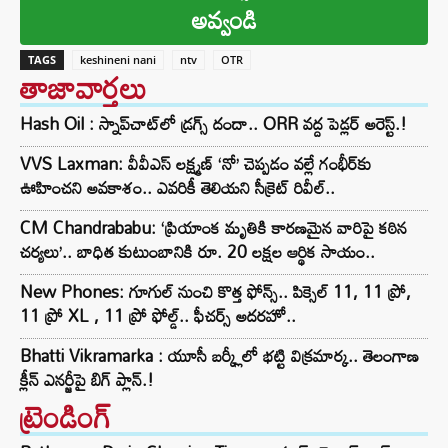
అవ్వండి
TAGS
keshineni nani
ntv
OTR
తాజావార్తలు
Hash Oil : స్నాప్‌చాట్‌లో డ్రగ్స్ దందా.. ORR వద్ద పెడ్లర్ అరెస్ట్.!
VVS Laxman: వీవీఎస్ లక్ష్మణ్ ‘నో’ చెప్పడం వల్లే గంభీర్‌కు
ఊహించని అవకాశం.. ఎవరికీ తెలియని సీక్రెట్ రివీల్..
CM Chandrababu: ‘ప్రియాంక మృతికి కారణమైన వారిపై కఠిన
చర్యలు’.. బాధిత కుటుంబానికి రూ. 20 లక్షల ఆర్థిక సాయం..
New Phones: గూగుల్ నుంచి కొత్త ఫోన్స్.. పిక్సెల్ 11, 11 ప్రో,
11 ప్రో XL , 11 ప్రో ఫోల్డ్.. ఫీచర్స్ అదరహో..
Bhatti Vikramarka : యూసీ బర్క్లీలో భట్టి విక్రమార్క.. తెలంగాణ
క్లీన్ ఎనర్జీపై బిగ్ ప్లాన్.!
ట్రెండింగ్‌