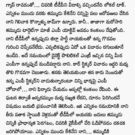
గ్యాప్ రావడంతో… చివరికి టీడీపీని వీడాల్సి వచ్చిందనేది లోకల్ టాక్.
ఎన్నికల ముందు వరకు తమ్ముడు కేశినేని చిన్నిపై పలు ఆరోపణలు చేసిన
నాని గెలిచాక కొన్నాళ్ళు కామ్‌గా ఉన్నారు. కానీ.. తాజాగా మరోసారి
తమ్ముడు టార్గెట్‌గా మాజీ ఎంపీ యాక్టివ్‌ అవడం కలకలం రేపుతోంది.
నాని టీడీపీలో ఉన్నప్పుడు జిల్లా పార్టీ నాయకులతో ఉన్న గొడవల
గురించి చెప్పేపనేలేదు. ఎప్పటికప్పుడు ఏదో ఒక వివాదం రగులుతూనే
ఉండేది. అదే సమయంలో డైరెక్ట్‌ పొలిటికల్ ఎంట్రీ ఇచ్చిన చిన్ని మీద
ఎంపీగా ఉన్నప్పుడే మండిపడ్డారు నాని. కార్ స్టిక్కర్ వివాదం ఇద్దరి మధ్య
తొలి గొడవగా చెబుతారు. తనకు తెలియకుండా తన కారు నెంబరుతో
ఉన్న ఎంపీ స్టిక్కర్‌ని వాడుతున్నారంటూ చిన్ని భార్యపై ఎంపీ
హోదాలో… నాని ఫిర్యాదు చేయడం అప్పట్లో కలకలం రేపింది. ఈ
ఘటన తర్వాతే అన్నదమ్ముల మధ్య సఖ్యత లేదని, దూరం పెరిగిందనే
విషయం బయటి ప్రపంచానికి తెలిసింది. ఇక ఎన్నికల సమయానికి నాని
తీరు పతాక స్థాయికి వెళ్లడంతో టీడీపీలో ఆయనకు బదులు తమ్ముడు
చిన్నికి ప్రాధాన్యత పెరగటం, చివరికి వైసీపీలో చేరి ఓడిపోవడం చకచక
జరిగిపోయాయి. ఎన్నికల ముందు కేశినేని నాని… తమ్ముడికి