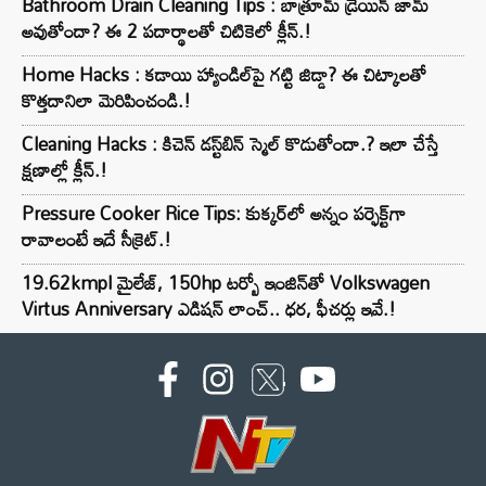
Bathroom Drain Cleaning Tips : బాత్రూమ్ డ్రెయిన్ జామ్
అవుతోందా? ఈ 2 పదార్థాలతో చిటికెలో క్లీన్.!
Home Hacks : కడాయి హ్యాండిల్‌పై గట్టి జిడ్డా? ఈ చిట్కాలతో
కొత్తదానిలా మెరిపించండి.!
Cleaning Hacks : కిచెన్ డస్ట్‌బిన్ స్మెల్ కొడుతోందా.? ఇలా చేస్తే
క్షణాల్లో క్లీన్.!
Pressure Cooker Rice Tips: కుక్కర్‌లో అన్నం పర్ఫెక్ట్‌గా
రావాలంటే ఇదే సీక్రెట్.!
19.62kmpl మైలేజ్, 150hp టర్బో ఇంజిన్‌తో Volkswagen
Virtus Anniversary ఎడిషన్ లాంచ్.. ధర, ఫీచర్లు ఇవే.!