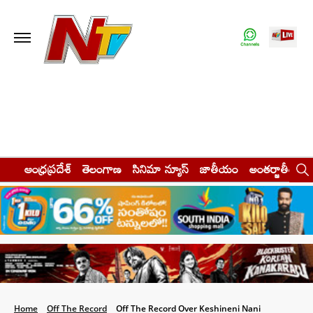
ఆంధ్రప్రదేశ్
తెలంగాణ
సినిమా న్యూస్
జాతీయం
అంతర్జాతీయం
Home
Off The Record
Off The Record Over Keshineni Nani