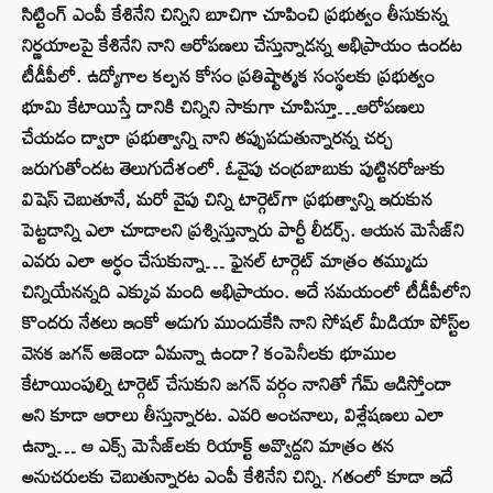
సిట్టింగ్‌ ఎంపీ కేశినేని చిన్నిని బూచిగా చూపించి ప్రభుత్వం తీసుకున్న
నిర్ణయాలపై కేశినేని నాని ఆరోపణలు చేస్తున్నాడన్న అభిప్రాయం ఉందట
టీడీపీలో. ఉద్యోగాల కల్పన కోసం ప్రతిష్టాత్మక సంస్థలకు ప్రభుత్వం
భూమి కేటాయిస్తే దానికి చిన్నిని సాకుగా చూపిస్తూ…ఆరోపణలు
చేయడం ద్వారా ప్రభుత్వాన్ని నాని తప్పుపడుతున్నారన్న చర్చ
జరుగుతోందట తెలుగుదేశంలో. ఓవైపు చంద్రబాబుకు పుట్టినరోజుకు
విషెస్ చెబుతూనే, మరో వైపు చిన్ని టార్గెట్‌గా ప్రభుత్వాన్ని ఇరుకున
పెట్టడాన్ని ఎలా చూడాలని ప్రశ్నిస్తున్నారు పార్టీ లీడర్స్‌. ఆయన మెసేజ్‌ని
ఎవరు ఎలా అర్ధం చేసుకున్నా… ఫైనల్‌ టార్గెట్‌ మాత్రం తమ్ముడు
చిన్నియేనన్నది ఎక్కువ మంది అభిప్రాయం. అదే సమయంలో టీడీపీలోని
కొందరు నేతలు ఇంకో అడుగు ముందుకేసి నాని సోషల్‌ మీడియా పోస్ట్‌ల
వెనక జగన్ అజెండా ఏమన్నా ఉందా? కంపెనీలకు భూముల
కేటాయింపుల్ని టార్గెట్‌ చేసుకుని జగన్‌ వర్గం నానితో గేమ్‌ ఆడిస్తోందా
అని కూడా ఆరాలు తీస్తున్నారట. ఎవరి అంచనాలు, విశ్లేషణలు ఎలా
ఉన్నా… ఆ ఎక్స్‌ మెసేజ్‌లకు రియాక్ట్‌ అవ్వొద్దని మాత్రం తన
అనుచరులకు చెబుతున్నారట ఎంపీ కేశినేని చిన్ని. గతంలో కూడా ఇదే