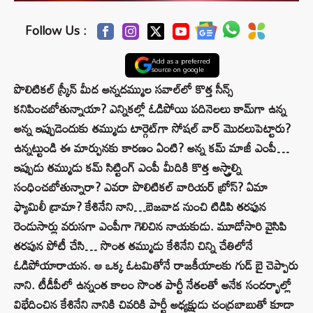
Follow Us :
Add as a preferred
source on google
పొలిటికల్‌ స్క్రీన్‌ మీద అన్నదమ్ముల సవాల్‌లో కొత్త సీన్స్‌
కనిపించబోతున్నాయా? ఎన్నికల్లో ఓడిపోయి పదినెలలు కామ్‌గా ఉన్న
అన్న ఇప్పుడెందుకు తమ్ముడు టార్గెట్‌గా సోషల్‌ వార్‌ మొదలుపెట్టారు?
ఉన్నట్టుండి ఈ మార్పునకు కారణం ఏంటి? అన్న కమ్‌ మాజీ ఎంపీ…
ఇప్పుడు తమ్ముడు కమ్‌ సిట్టింగ్‌ ఎంపీ మీదికి కొత్త అస్త్రాల్ని
సంధించబోతున్నారా? ఎవరా పొలిటికల్‌ వారియర్‌ బ్రోస్‌? ఏమా
ఫ్యామిలీ డ్రామా? కేశినేని నాని…బెజవాడ నుంచి టిడిపి తరఫున
రెండుసార్లు వరుసగా ఎంపీగా గెలిచిన నాయకుడు. మూడోసారి వైసిపి
తరపున పోటీ చేసి… సొంత తమ్ముడు కేశినేని చిన్ని చేతిలోనే
ఓడిపోయారాయన. ఆ ఒక్క ఓటమితోనే రాజకీయాలకు గుడ్ బై చెప్పారు
నాని. టీడీపీలో ఉన్నంత కాలం సొంత పార్టీ నేతలతో అనేక సందర్భాల్లో
విభేదించిన కేశినేని నానికి చివరికి పార్టీ అధ్యక్షుడు చంద్రబాబుతో కూడా