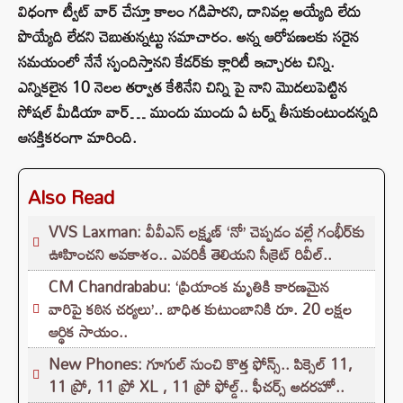
విధంగా ట్వీట్‌ వార్‌ చేస్తూ కాలం గడిపారని, దానివల్ల అయ్యేది లేదు
పొయ్యేది లేదని చెబుతున్నట్టు సమాచారం. అన్న ఆరోపణలకు సరైన
సమయంలో నేనే స్పందిస్తానని కేడర్‌కు క్లారిటీ ఇచ్చారట చిన్ని.
ఎన్నికలైన 10 నెలల తర్వాత కేశినేని చిన్ని పై నాని మొదలుపెట్టిన
సోషల్‌ మీడియా వార్‌… ముందు ముందు ఏ టర్న్‌ తీసుకుంటుందన్నది
ఆసక్తికరంగా మారింది.
Also Read
VVS Laxman: వీవీఎస్ లక్ష్మణ్ ‘నో’ చెప్పడం వల్లే గంభీర్‌కు
ఊహించని అవకాశం.. ఎవరికీ తెలియని సీక్రెట్ రివీల్..
CM Chandrababu: ‘ప్రియాంక మృతికి కారణమైన
వారిపై కఠిన చర్యలు’.. బాధిత కుటుంబానికి రూ. 20 లక్షల
ఆర్థిక సాయం..
New Phones: గూగుల్ నుంచి కొత్త ఫోన్స్.. పిక్సెల్ 11,
11 ప్రో, 11 ప్రో XL , 11 ప్రో ఫోల్డ్.. ఫీచర్స్ అదరహో..