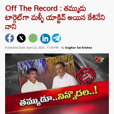
Off The Record : తమ్ముడు
టార్గెట్‌గా మళ్ళీ యాక్టివ్‌ అయిన కేశినేని
నాని
Published Date :April 22, 2025 ,
11:34 PM
By
Gogikar Sai Krishna