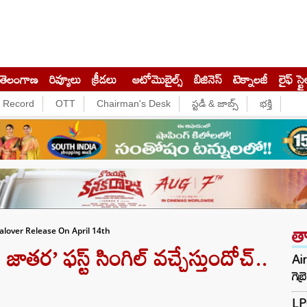
తెలంగాణ
రివ్యూలు
క్రీడలు
ఆటోమొబైల్స్
బిజినెస్‌
టెక్నాలజీ
లైఫ్ స్టై
e Record
OTT
Chairman's Desk
స్టడీ & జాబ్స్
భక్తి
త
alover Release On April 14th
ర’ ఫస్ట్ సింగిల్ వచ్చేస్తుందోచ్..
Air
గె
LPG