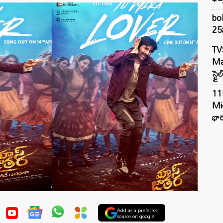
bol
25న
TV
Mar
స్టై
11
Mi
భార
Add as a preferred
source on google