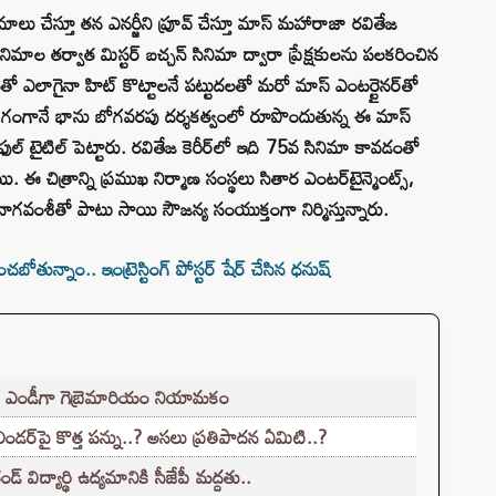
లు చేస్తూ తన ఎనర్జీని ప్రూవ్ చేస్తూ మాస్ మహారాజా రవితేజ
ినిమాల తర్వాత మిస్టర్ బచ్చన్ సినిమా ద్వారా ప్రేక్షకులను పలకరించిన
తో ఎలాగైనా హిట్ కొట్టాలనే పట్టుదలతో మరో మాస్ ఎంటర్టైనర్‌తో
 భాగంగానే భాను బోగవరపు దర్శకత్వంలో రూపొందుతున్న ఈ మాస్
ఫుల్ టైటిల్ పెట్టారు. రవితేజ కెరీర్‌లో ఇది 75వ సినిమా కావడంతో
ి. ఈ చిత్రాన్ని ప్రముఖ నిర్మాణ సంస్థలు సితార ఎంటర్‌టైన్మెంట్స్,
ర నాగవంశీతో పాటు సాయి సౌజన్య సంయుక్తంగా నిర్మిస్తున్నారు.
చబోతున్నాం.. ఇంట్రెస్టింగ్ పోస్టర్ షేర్ చేసిన ధనుష్
ో, ఎండీగా గెబ్రెమారియం నియామకం
లిండర్‌పై కొత్త పన్ను..? అసలు ప్రతిపాదన ఏమిటి..?
్ విద్యార్థి ఉద్యమానికి సీజేపీ మద్దతు..