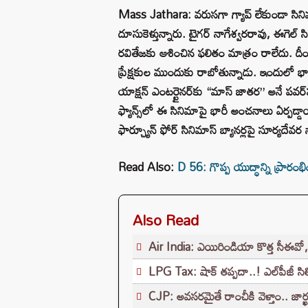
Mass Jathara: వరుసగా గ్యాప్ లేకుండా సినిమా
దూసుకెళ్తున్నారు. టైగర్ నాగేశ్వరరావు, ఈగెల్ స
రవితేజకు ఆశించిన ఫలితం మాత్రం రాలేదు. దీం
ప్రేక్షకుల ముందుకు రాబోతున్నాడు. ఇందులో
యాక్షన్ ఎంటర్టైనర్‌కు “మాస్ జాతర” అనే పవర్‌
ఫ్యాన్స్‌లో ఈ సినిమాపై భారీ అంచనాలు ఏర్పడ్డాయ
ఫార్చ్యూన్ ఫోర్ సినిమాస్ బ్యానర్లపై సూర్యదేవ
Read Also:
D 56: గొప్ప యుద్ధాన్ని ప్రారంభిం
Also Read
Air India: ఎయిరిండియా కొత్త సీఈవ
LPG Tax: షాక్‌ తప్పదా..! ఎల్‌పీజీ సి
CJP: అవసరమైతే రాంచీకి వెళ్తాం.. జార్ఖండ