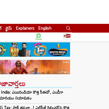
ల్
క్రైమ్
Explainers
English
ాజావార్తలు
 India: ఎయిరిండియా కొత్త సీఈవో, ఎండీగా
బ్రెమారియం నియామకం
 Tax: షాక్‌ తప్పదా..! ఎల్‌పీజీ సిలిండర్‌పై కొత్త