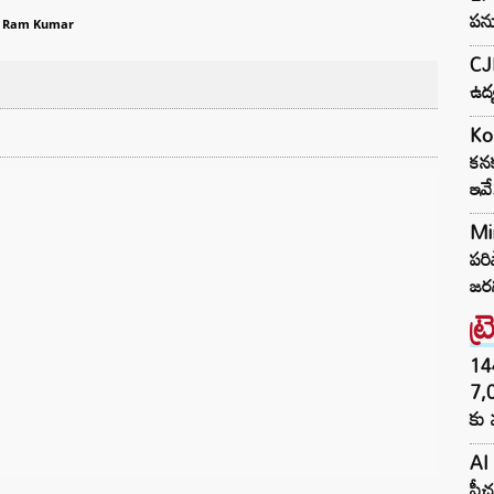
పన్
u Ram Kumar
CJP
ఉద్
Ko
కనక
ఇవ
Mi
పరి
జరగ
ట్
144H
7,
కు 
AI 
ఫీచ