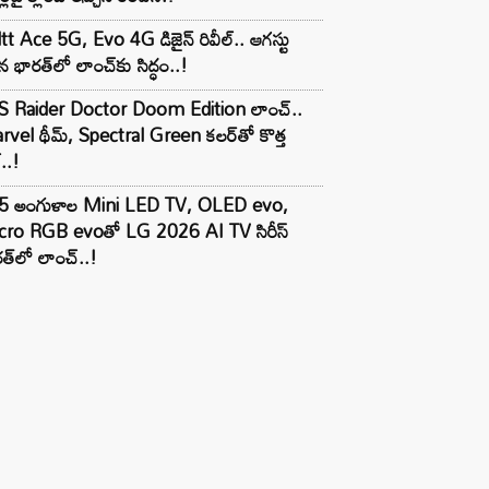
tt Ace 5G, Evo 4G డిజైన్ రివీల్.. ఆగస్టు
 భారత్‌లో లాంచ్‌కు సిద్ధం..!
S Raider Doctor Doom Edition లాంచ్..
vel థీమ్, Spectral Green కలర్‌తో కొత్త
ల్..!
5 అంగుళాల Mini LED TV, OLED evo,
cro RGB evoతో LG 2026 AI TV సిరీస్
త్‌లో లాంచ్..!