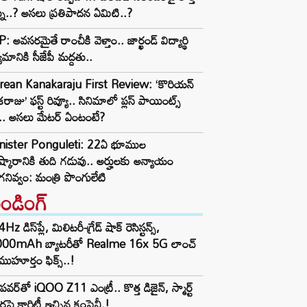
ను..? అసలు ప్రతిపాదన ఏమిటి..?
: అవసరమైతే రాంచీకి వెళ్తాం.. జార్ఖండ్ విద్యార్థి
యమానికి సీజేపీ మద్దతు..
rean Kanakaraju First Review: ‘కొరియన్
రాజు’ ఫస్ట్ రివ్యూ.. సినిమాలో ప్లస్ పాయింట్స్
ే.. అసలు మేటర్ ఏంటంటే?
nister Ponguleti: 22ఏ భూముల
ష్కారానికి తుది గడువు.. అర్హులకు అన్యాయం
నివ్వం: మంత్రి పొంగులేటి
రెండింగ్‌
z డిస్‌ప్లే, మిలిటరీ-గ్రేడ్ షాక్ రెసిస్టన్స్,
000mAh బ్యాటరీతో Realme 16x 5G లాంచ్
ముహూర్తం ఫిక్స్..!
పవర్‌తో iQOO Z11 ఎంట్రీ.. కొత్త డిజైన్, స్మార్ట్
ర్లపై క్లారిటీ ఇచ్చిన కంపెనీ.!