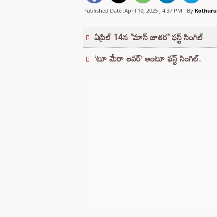
Published Date :April 10, 2025 ,
4:37 PM
By
Kothur
ఏప్రిల్ 14న "మాస్ జాతర" ఫస్ట్ సింగిల్
‘టూ మేరా లవర్’ అంటూ ఫస్ట్ సింగిల్.