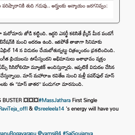
ష్కారానికి తుది గడువు.. అర్హులకు అన్యాయం జరగనివ్వం:
రోమారు జోడి కట్టింది. ఇద్దరి ఎనర్జీ కలిసితే స్క్రీన్ మీద పండగే
కాంబినేషన్‌కి మంచి ఆదరణ ఉంది. ఇకపోతే తాజాగా సినిమాకు
 ఏప్రిల్ 14 న విడుదల చేయబోతున్నట్టు చిత్రబృందం ప్రకటించింది.
్ సంగీత ప్రియులను ఊపేస్తుందని అభిమానులు ఆశాభావం వ్యక్తం
 భీమ్స్ సిసిరోలియో మ్యూజిక్ అందిస్తున్నారు. ఇప్పటికే విడుదల చేసిన
ేట్ చేస్తున్నాయి. మాస్ మహారాజ రవితేజ నుంచి మళ్లీ పవర్‌ఫుల్ మాస్
మానులకు ఈ “మాస్ జాతర” పండుగలా మారనుంది.
 BUSTER 💥💥💥
#MassJathara
First Single
aviTeja_offl
&
@sreeleela14
's energy will have you
anuBogavarapu
@vamsi84
#SaiSoujanya