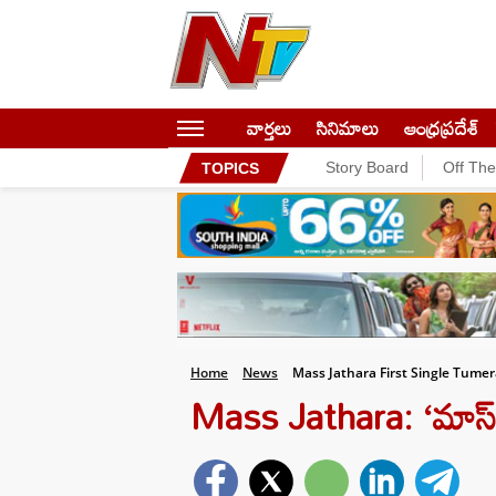
వార్తలు
సినిమాలు
ఆంధ్రప్రదేశ్
Story Board
Off Th
TOPICS
Home
News
Mass Jathara First Single Tumer
Mass Jathara: ‘మాస్ జాత