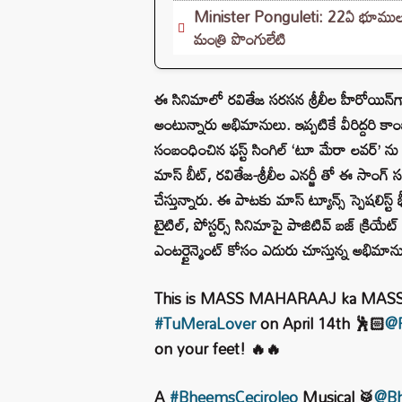
Minister Ponguleti: 22ఏ భూముల పరి
మంత్రి పొంగులేటి
ఈ సినిమాలో రవితేజ సరసన శ్రీలీల హీరోయిన్‌గా మ
అంటున్నారు అభిమానులు. ఇప్పటికే వీరిద్దరి 
సంబంధించిన ఫస్ట్ సింగిల్ ‘టూ మేరా లవర్’ ను
మాస్ బీట్, రవితేజ-శ్రీలీల ఎనర్జీ తో ఈ సాంగ
చేస్తున్నారు. ఈ పాటకు మాస్ ట్యూన్స్ స్పెషలిస్ట్
టైటిల్, పోస్టర్స్ సినిమాపై పాజిటివ్ బజ్ క్రియ
ఎంటర్టైన్మెంట్ కోసం ఎదురు చూస్తున్న అభి
This is MASS MAHARAAJ ka MASS
#TuMeraLover
on April 14th 🕺🏻
@R
on your feet! 🔥🔥
A
#BheemsCeciroleo
Musical 🥁
@Bh