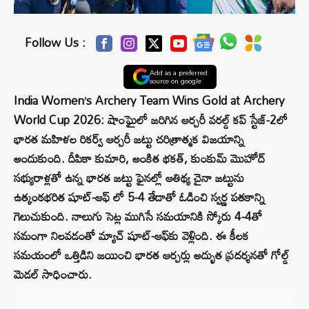
Follow Us :
Add as a preferred
source on google
India Women’s Archery Team Wins Gold at Archery
World Cup 2026: షాంఘైలో జరిగిన ఆర్చరీ వరల్డ్ కప్ స్టేజ్-2లో
భారత మహిళల రికర్వ్ ఆర్చరీ జట్టు చరిత్రాత్మక విజయాన్ని
అందుకుంది. దీపికా కుమారి, అంకిత భకత్, కుంకుమ్ మొహోద్‌
సభ్యురాళ్లతో ఉన్న భారత జట్టు ఫైనల్లో ఆతిథ్య చైనా జట్టును
ఉత్కంఠభరిత షూట్-ఆఫ్‌ లో 5-4 తేడాతో ఓడించి స్వర్ణ పతకాన్ని
గెలుచుకుంది. నాలుగు సెట్ల ముగిసే సమయానికి స్కోరు 4-4తో
సమంగా నిలవడంతో మ్యాచ్ షూట్-ఆఫ్‌కు వెళ్లింది. ఈ కీలక
సమయంలో ఒత్తిడిని జయించి భారత ఆర్చర్లు అద్భుత ప్రదర్శనతో గోల్డ్
మెడల్ సాధించారు.