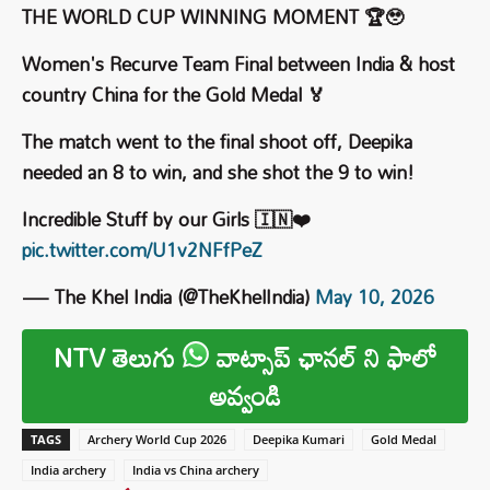
THE WORLD CUP WINNING MOMENT 🏆🥹
Women's Recurve Team Final between India & host
country China for the Gold Medal 🏅
The match went to the final shoot off, Deepika
needed an 8 to win, and she shot the 9 to win!
Incredible Stuff by our Girls 🇮🇳❤️
pic.twitter.com/U1v2NFfPeZ
— The Khel India (@TheKhelIndia)
May 10, 2026
NTV తెలుగు
వాట్సాప్ ఛానల్ ని ఫాలో
అవ్వండి
TAGS
Archery World Cup 2026
Deepika Kumari
Gold Medal
India archery
India vs China archery