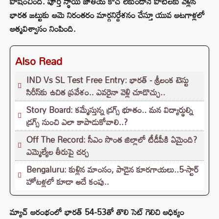
పోషించింది. పూర్తి స్థాయి జాతీయ కోచ్ లేకుండానే పోటీలకు వెళ్లిన
భారత జట్టుకు ఆమె నిరంతరం మార్గనిర్దేశనం చేస్తూ యువ ఆటగాళ్లలో
ఆత్మవిశ్వాసం నింపింది.
Also Read
IND Vs SL Test Free Entry: భారత్ - శ్రీలంక టెస్టు
సిరీస్‌కు ఉచిత ప్రవేశం.. ఎవరైనా వెళ్లి చూడొచ్చు..
Story Board: కమ్మేస్తున్న డ్రగ్స్ భూతం.. మన విద్యార్థుల్ని
డ్రగ్స్ నుంచి ఎలా కాపాడుకోవాలి..?
Off The Record: సీఎం సొంత జిల్లాలో టీడీపీకి ఏమైంది?
ఎమ్మెల్యేల తీరుపై చర్చ
Bengaluru: కుళ్లిన మాంసం, పాడైన కూరగాయలు..5-స్టార్
హోటళ్లలో కూడా అదే కంపు..
మ్యాచ్ ఆరంభంలో భారత్ 54-53తో తొలి సెట్ గెలిచి ఆధిక్యం