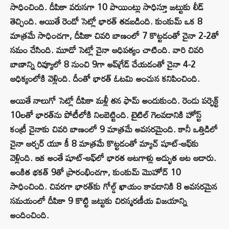
సాధించింది. దీపికా వరుసగా 10 పాయింట్లు సాధిస్తూ జట్టుకు లీడ్
తెచ్చింది. అయితే రెండో సెట్లో భారత్ తడబడింది. కుంకుమ్ ఒక 8
మాత్రమే సాధించగా, దీపికా చివరి బాణంలో 7 కొట్టడంతో చైనా 2-2తో
సమం చేసింది. మూడో సెట్లో చైనా ఆధిపత్యం చాటింది. వారి చివరి
బాణాన్ని రివ్యూలో 8 నుంచి 9గా అప్‌గ్రేడ్ చేయడంతో చైనా 4-2
ఆధిక్యంలోకి వెళ్లింది. దీంతో భారత్ ఓటమి అంచున కనిపించింది.
అయితే నాలుగో సెట్లో దీపికా మళ్లీ తన ఫామ్ అందుకుంది. రెండు పర్ఫెక్ట్
10లతో భారత్‌ను పోటీలోకి నిలబెట్టింది. టైటిల్ గెలవడానికి హోస్ట్
కంట్రీ చైనాకు చివరి బాణంలో 9 మాత్రమే అవసరమైంది. కానీ ఒత్తిడిలో
చైనా ఆర్చర్ యూ కీ 8 మాత్రమే కొట్టడంతో మ్యాచ్ షూట్-ఆఫ్‌కు
వెళ్లింది. ఇక అంతే షూట్-ఆఫ్‌లో భారత ఆటగాళ్లు అద్భుత ఆట ఆడారు.
అంకిత భకత్ 9తో ప్రారంభించగా, కుంకుమ్ మొహోద్ 10
సాధించింది. చివరగా భారత్‌కు గోల్డ్ ఖాయం కావడానికి 8 అవసరమైన
సమయంలో దీపికా 9 కొట్టి జట్టుకు చిరస్మరణీయ విజయాన్ని
అందించింది.