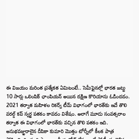
ఈ విజయం మరింత ప్రత్యేకత ఏమిటంటే.. సెమీఫైనల్లో భారత జట్టు
10 సార్లు ఒలింపిక్ ఛాంపియన్ అయిన దక్షిణ కొరియాను ఓడించడం.
2021 తర్వాత మహిళల రికర్వ్ టీమ్ విభాగంలో భారత్‌కు ఇదే తొలి
వరల్డ్ కప్ స్వర్ణ పతకం కావడం విశేషం. అలాగే మూడు సంవత్సరాల
తర్వాత ఈ విభాగంలో భారత్‌కు వచ్చిన తొలి పతకం ఇది.
అనుభవజ్ఞురాలైన దీపికా కుమారి మొత్తం టోర్నీలో కీలక పాత్ర