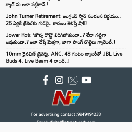
క్యాచ్ ను అలా పట్టేశావ్.!
John Turner Retirement: ఇంగ్లండ్ స్టార్ సంచలన నిర్ణయం..
25 ఏళ్లకే క్రికెట్‌కు గుడ్‌బై.. కారణం తెలిస్తే షాక్!
Jowar Roti: ‘జొన్న రొట్టె’ విరిగిపోతుందా..? లేదా గట్టిగా
అవుతుందా.? ఇలా చేస్తే మెత్తగా, బాగా పొంగే రొట్టెలు గ్యారెంటీ.!
10mm డైనమిక్ డ్రైవర్లు, ANC, 48 గంటల బ్యాటరీతో JBL Live
Buds 4, Live Beam 4 లాంచ్..!
For advertising contact :9949494238
Email: digital@ntvnetwork.com
Copyright © 2000 - 2026 - NTV