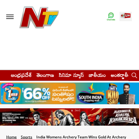
ఆంధ్రప్రదేశ్
తెలంగాణ
సినిమా న్యూస్
జాతీయం
అంతర్జాతీయం
Home
Sports
India Womens Archery Team Wins Gold At Archery