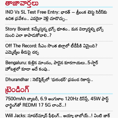
తాజావార్తలు
IND Vs SL Test Free Entry: భారత్ – శ్రీలంక టెస్టు సిరీస్‌కు
ఉచిత ప్రవేశం.. ఎవరైనా వెళ్లి చూడొచ్చు..
Story Board: కమ్మేస్తున్న డ్రగ్స్ భూతం.. మన విద్యార్థుల్ని డ్రగ్స్
నుంచి ఎలా కాపాడుకోవాలి..?
Off The Record: సీఎం సొంత జిల్లాలో టీడీపీకి ఏమైంది?
ఎమ్మెల్యేల తీరుపై చర్చ
Bengaluru: కుళ్లిన మాంసం, పాడైన కూరగాయలు..5-స్టార్
హోటళ్లలో కూడా అదే కంపు..
Dhurandhar : నెట్‌ఫ్లిక్స్‌లో ‘ధురంధర్’ ప్రపంచ రికార్డు..
ట్రెండింగ్‌
7500mAh బ్యాటరీ, 6.9 అంగుళాల 120Hz డిస్‌ప్లే, 45W ఫాస్ట్
ఛార్జింగ్‌తో REDMI 17 5G లాంచ్..!
Will Jacks: సూపర్‌మ్యాన్ ఫీల్డింగ్.. అయ్యా బాబోయ్..! ఏంటి జాక్